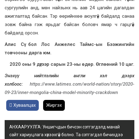
сургуулийн анд, мөн найзынх нь аав 24 цагийн дагалдан
ажиглалтад байсан. Тэр өөрийнхөө аюулгүй байдалд санаа
зовж байна гэж ярьдаг байсан боловч ямар ч гарцгүй
байдалд орсон.
Алис Сү бол Лос Анжелес Таймс-ын Бээжингийн
товчооны дарга юм.
2020 оны 9 дүгээр сарын 23-ны өдөр. Өглөөний 10 цаг.
Энэхүү нийтлэлийн англи хэл дээрх
холбоос:
https://www.latimes.com/world-nation/story/2020-
09-23/inner-mongolia-china-model-minority-crackdown
Хуваалцах
Жиргэх
АНХААРУУЛГА: Уншигчдын бичсэн сэтгэгдэлд манай
сайт хариуцлага хүлээхгүй болно. Та сэтгэгдэл бичихдээ