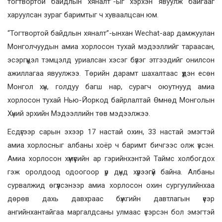
тогтвортой байдлын хяналт”-ыг хэрхэн явуулж байгааг
харуулсан зураг баримтыг ч хуваалцсан юм.
“Тогтвортой байдлын хяналт”-ынхан Wechat-аар дамжуулан
Монголчуудын амиа хорлосон тухай мэдээллийг тараасан,
эсэргүүцэл тэмцэлд уриалсан хэсэг бүлэг этгээдийг онилсон
ажиллагаа явуулжээ. Төрийн дарамт шахалтаас үүдэн есөн
Монгол хүн, голдуу багш нар, сурагч оюутнууд амиа
хорлосон тухай Нью-Йоркод байрлалтай Өмнөд Монголын
Хүний эрхийн Мэдээллийн төв мэдээлжээ.
Есдүгээр сарын эхээр 17 настай охин, 33 настай эмэгтэй
амиа хорлосныг албаны хоёр ч баримт бичгээс олж үзсэн.
Амиа хорлосон хүмүүсийн ар гэрийнхэнтэй Таймс холбогдох
гэж оролдоод одоогоор үр дүнд хүрээгүй байна. Албаны
сурвалжид өгүүлсэнээр амиа хорлосон охин сургуулийнхаа
дөрөв дахь давхраас бүжгийн давтлагын үеэр
ангийнхантайгаа маргалдсаны улмаас үсэрсэн бол эмэгтэй