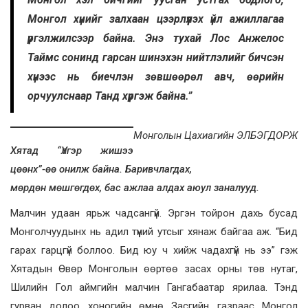
Монгол хүнийг залхаан цээрлүүлэх үйл ажиллагаа
үргэлжилсээр байна. Энэ тухай Лос Анжелос
Таймс сонинд гарсан шинэхэн нийтлэлийг бичсэн
хүнээс нь биечлэн зөвшөөрөл авч, өөрийн
орчуулснаар Танд хүргэж байна.”
Монголын Цахиагийн ЭЛБЭГДОРЖ
Хятад “Үлгэр жишээ
цөөнх”-өө онилж байна. Баривчлагдах,
мөрдөн мөшгөгдөх, бас ажлаа алдах аюул заналууд.
Малчин удаан ярьж чадсангүй. Эргэн тойрон дахь бусад
Монголчуудынх нь адил түүний утсыг хянаж байгаа аж. “Бид
гарах гарцгүй боллоо. Бид юу ч хийж чадахгүй нь ээ” гэж
Хятадын Өвөр Монголын өөртөө засах орны төв нутаг,
Шилийн Гол аймгийн малчин Гангабаатар ярилаа. Тэнд
гурван долоо хоногийн өмнө Засгийн газраас Монгол