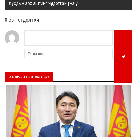
бусдын эрх ашгийг хүндэтгэн үзнэ үү.
0 cэтгэгдэлтэй
ХОЛБООТОЙ МЭДЭЭ