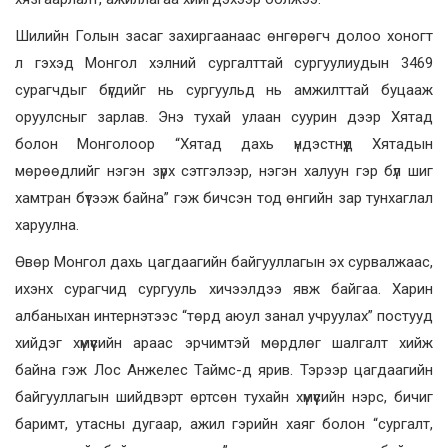
Шилийн Голын засаг захиргаанаас өнгөрөгч долоо хоногт
л гэхэд Монгол хэлний сургалттай сургуулиудын 3469
сурагчдыг бүгдийг нь сургуульд нь амжилттай буцааж
оруулсныг зарлав. Энэ тухай улаан суурин дээр Хятад
болон Монголоор “Хятад дахь үндэстнүүд Хятадын
мөрөөдлийг нэгэн зүрх сэтгэлээр, нэгэн халуун гэр бүл шиг
хамтран бүтээж байна” гэж бичсэн тод өнгийн зар тунхаглал
харуулна.
Өвөр Монгол дахь цагдаагийн байгууллагын эх сурвалжаас,
ихэнх сурагчид сургууль хичээлдээ явж байгаа. Харин
албаныхан интернэтээс “төрд аюул занал учруулах” постууд
хийдэг хүмүүсийн араас эрчимтэй мөрдлөг шалгалт хийж
байна гэж Лос Анжелес Таймс-д ярив. Тэрээр цагдаагийн
байгууллагын шийдвэрт өртсөн тухайн хүмүүсийн нэрс, бичиг
баримт, утасны дугаар, ажил гэрийн хаяг болон “сургалт,