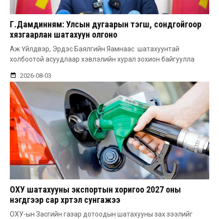
Г.Дамдинням: Улсын дугаарын тэгш, сондгойгоор
хязгаарлан шатахуун олгоно
Аж Үйлдвэр, Эрдэс Баялгийн Яамнаас шатахуунтай
холбоотой асуудлаар хэвлэлийн хурал зохион байгуулла
2026-08-03
ОХУ шатахууны экспортын хоригоо 2027 оны
нэгдүгээр сар хүртэл сунгажээ
ОХУ-ын Засгийн газар дотоодын шатахууны зах зээлийг