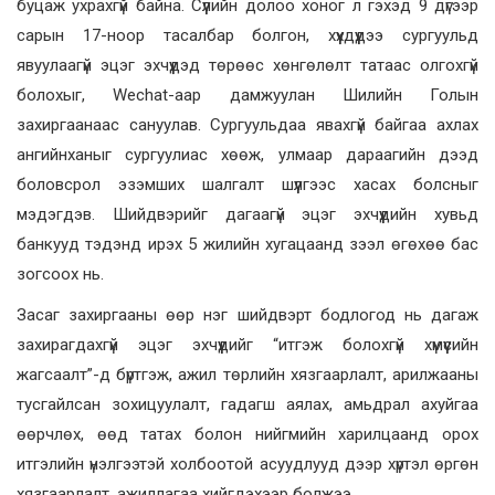
буцаж ухрахгүй байна. Сүүлийн долоо хоног л гэхэд 9 дүгээр
сарын 17-ноор тасалбар болгон, хүүхдүүдээ сургуульд
явуулаагүй эцэг эхчүүдэд төрөөс хөнгөлөлт татаас олгохгүй
болохыг, Wechat-аар дамжуулан Шилийн Голын
захиргаанаас сануулав. Сургуульдаа явахгүй байгаа ахлах
ангийнханыг сургуулиас хөөж, улмаар дараагийн дээд
боловсрол эзэмших шалгалт шүүлгээс хасах болсныг
мэдэгдэв. Шийдвэрийг дагаагүй эцэг эхчүүдийн хувьд
банкууд тэдэнд ирэх 5 жилийн хугацаанд зээл өгөхөө бас
зогсоох нь.
Засаг захиргааны өөр нэг шийдвэрт бодлогод нь дагаж
захирагдахгүй эцэг эхчүүдийг “итгэж болохгүй хүмүүсийн
жагсаалт”-д бүртгэж, ажил төрлийн хязгаарлалт, арилжааны
тусгайлсан зохицуулалт, гадагш аялах, амьдрал ахуйгаа
өөрчлөх, өөд татах болон нийгмийн харилцаанд орох
итгэлийн үнэлгээтэй холбоотой асуудлууд дээр хүртэл өргөн
хязгаарлалт, ажиллагаа хийгдэхээр болжээ.