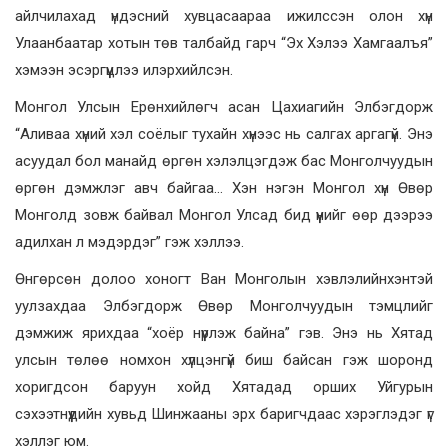
айлчилахад үндэсний хувцасаараа ижилссэн олон хүн
Улаанбаатар хотын төв талбайд гарч “Эх Хэлээ Хамгаалъя”
хэмээн эсэргүүцлээ илэрхийлсэн.
Монгол Улсын Ерөнхийлөгч асан Цахиагийн Элбэгдорж
“Аливаа хүний хэл соёлыг тухайн хүнээс нь салгах аргагүй. Энэ
асуудал бол манайд өргөн хэлэлцэгдэж бас Монголчуудын
өргөн дэмжлэг авч байгаа… Хэн нэгэн Монгол хүн Өвөр
Монголд зовж байвал Монгол Улсад бид үүнийг өөр дээрээ
адилхан л мэдэрдэг” гэж хэллээ.
Өнгөрсөн долоо хоногт Ван Монголын хэвлэлийнхэнтэй
уулзахдаа Элбэгдорж Өвөр Монголчуудын тэмцлийг
дэмжиж ярихдаа “хоёр нүүрлэж байна” гэв. Энэ нь Хятад
улсын төлөө номхон хүлцэнгүй биш байсан гэж шоронд
хоригдсон баруун хойд Хятадад орших Уйгурын
сэхээтнүүдийн хувьд Шинжааны эрх баригчдаас хэрэглэдэг үг
хэллэг юм.