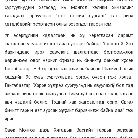
сургуулиудын хагасад нь Монгол хэлний хичээлийг
хятадаар орлуулсан “хос хэлний сургалт” гэх шинэ
хөтөлбөрийг эсэргүүцсэн олны эсэргүүцэл гарсан юм.
Уг эсэргүүцлийн хөдөлгөөн нь хүч хэрэглэсэн дарамт
шахалтын улмаас ихэнх газар унтарч байгаа бололтой. Эрх
баригчдаас ирэх хавчлага шалгалтаас болгоомжлон
өөрийнхөө овог нэрийг бүтнээр нь бичихгүй байхыг хүссэн
Гангабаатар, – Эсэргүүцлээ илэрхийлж байсан Шилийн Голын
хүүхдүүдийн 90 хувь сургуульдаа эргэж очсон гэж хэлэв.
Гангабаатар “Хэрэв хүүхдүүдээ сургуульд нь явуулахгүй бол тэд
ажлаас чинь халж зайлуулна. Тйим хүн банкнаас зээл, татаас
авч чадахгүй болно. Тэдний хар жагсаалтад орно. Өргөх
бичигт гарын үсэг зурсан хүмүүсийг баривчилж байна даа” гэж
ярив.
Өвөр Монгол дахь Хятадын Засгийн газрын залхаан