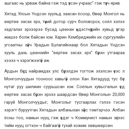
ашгаас нь урваж байна гэж тэд үзсэн учраас” гэж түүхч ярив.
Хятад Улсын Үндсэн хуульд заасан ёсоор, Өвөр Монгол нь
өөртөө засах эрх, түүний дотор сурч боловсрох, соёл хэлээ
хадгалах эрхээрээ бусад цөөнхи үндэстнүүдийн хувьд үлгэр
жишээ болж байсан юм. Харин Кембриджийн их сургуулийн
угсаатны зүйч Урадын Булагийнхаар бол Хятадын Үндсэн
хууль дахь цөөнхийн “өөртөө засах эрх” бүрэн утгаараа
хэзээ ч хэрэгжээгүй аж.
Ардын бүгд найрамдах улс бүрэлдэн тогтож эхэлсэн үеэс л
Монголчуудын тооноос хавьгүй олон Хан Хятадууд тус бүс
нутаг руу шилжин суурьшсан юм. Соёлын хувьсгалын үед
өөртөө засах бүрэн эрхээ шаардсан Өвөр Монголын 20,000
гаруй Монголчуудыг, Монголыг тусгаарлах гэлээ гэсэн
хэрэгт буруутган Хятадын албаныхан хүйс тэмтэрчээ. Албан
ёсны тоо, намын нууц гэж үздэг ч Коммунист намын зүгээс
тийм нууц огтхон ч байгаагүй тухай хожим зөвшөөрсөн.