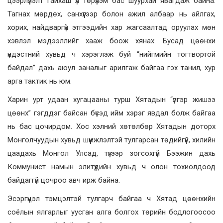
цээрлүүлэлт гайхаш үл төрүүлэм бас шуурхай явагдаж байна.
Тагнах мөрдөх, санхүүгээр болон ажил албаар нь айлгах,
хорих, найдваргүй этгээдийн хар жагсаалтад оруулах мөн
хэвлэл мэдээллийг хааж боож хянах. Бусад цөөнхи
үндэстний хувьд ч хэрэглэж буй “нийгмийн тогтвортой
байдал” дахь аюул заналыг арилгаж байгаа гэх танил, хур
арга тактик нь юм.
Харин урт удаан хугацааны турш Хятадын “үлгэр жишээ
цөөнх” гэгддэг байсан бүсэд ийм хэрэг явдал болж байгаа
нь бас цочирдом. Хос хэлний хөтөлбөр Хятадын доторх
Монголчуудын хувьд шүүмжлэлтэй тулгарсан төдийгүй, хилийн
цаадахь Монгол Улсад, түүгээр зогсохгүй Бээжин дахь
Коммунист намын элитүүдийн хувьд ч олон тохиолдоод
байдаггүй цочроо авч ирж байна.
Эсэргүүцэл тэмцэлтэй тулгарч байгаа ч Хятад цөөнхийн
соёлын ялгарлыг уусган алга болгох төрийн бодлогоосоо