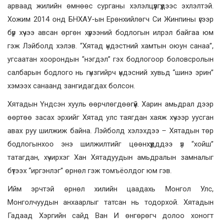
арваад жилийн өмнөөс сурганы хэлэлцүүлгүүдээс эхлэлтэй.
Хожим 2014 онд БНХАУ-ын Ерөнхийлөгч Си Жинпины үгээр
бүр хүчээ авсан өргөн хүрээний бодлогын илрэл байгаа юм
гэж Лэйболд хэлэв. “Хятад үндэстний хамтын оюун санаа”,
угсаатан хоорондын “нэгдэл” гэх бодлогоор боловсролын
салбарын бодлого нь гүнзгийрч үндэсний хувьд “шинэ эрин”
хэмээх санаанд зангидагдах болсон.
Хятадын Үндсэн хууль өөрчлөгдөөгүй. Харин амьдрал дээр
өөртөө засах эрхийг Хятад улс таягдан хаяж хүчээр уусган
авах руу шилжиж байна. Лэйболд хэлэхдээ – Хятадын төр
бодлогынхоо энэ шилжилтийг цөөнхүүдддээ үл “хойш”
татагдан, хүчирхэг Хан Хятадуудын амьдралын замналыг
бүтээх “иргэнлэг” өрнөл гэж томъёолдог юм гэв.
Ийм эрчтэй өрнөл хилийн цаадахь Монгол Улс,
Монголчуудын анхаарлыг татсан нь тодорхой. Хятадын
Гадаад Хэргийн сайд Ван И өнгөрөгч долоо хоногт