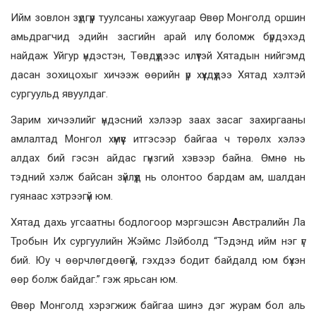
Ийм зовлон зүдгүүр туулсаны хажуугаар Өвөр Монголд оршин
амьдрагчид эдийн засгийн арай илүү боломж бүрдэхэд
найдаж Уйгур үндэстэн, Төвдүүдээс илүүтэй Хятадын нийгэмд
дасан зохицохыг хичээж өөрийн үр хүүхдүүдээ Хятад хэлтэй
сургуульд явуулдаг.
Зарим хичээлийг үндэсний хэлээр заах засаг захиргааны
амлалтад Монгол хүмүүс итгэсээр байгаа ч төрөлх хэлээ
алдах бий гэсэн айдас гүнзгий хэвээр байна. Өмнө нь
тэдний хэлж байсан зүйлүүд нь олонтоо бардам ам, шалдан
гуянаас хэтрээгүй юм.
Хятад дахь угсаатны бодлогоор мэргэшсэн Австралийн Ла
Тробын Их сургуулийн Жэймс Лэйболд “Тэдэнд ийм нэг үг
бий. Юу ч өөрчлөгдөөгүй, гэхдээ бодит байдалд юм бүхэн
өөр болж байдаг.” гэж ярьсан юм.
Өвөр Монголд хэрэгжиж байгаа шинэ дэг журам бол аль