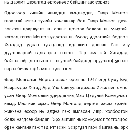
нь дарамт шахалтад өртсөнөөс байшингаас үсэрчээ.
Одоогоор хилийн чанадад амьдардаг, Өвөр Монгол
гаралтай нэгэн түүхчийн ярьсанаар бол Өвөр Монгол дахь
залхаан цээрлүүлэлт нь олныг цочоох болсон нь учиртай,
яагаад гэвэл Монгол үндэстэн нь бусад үндэстнийг бодвол
Хятадад удаан хугацаанд идээшин дассан бас илүү
дуулгавартай гэдгээрээ онцлог. Тэр эмэгтэй Хятадад
байгаа ойр дотныхноо аюултай байдалд оруулахгүй үүднээс
нэрээ бичүүлэхгүй байхыг хүссэн юм.
Өвөр Монголын Өөртөө засах орон нь 1947 онд буюу Бүгд
Найрамдах Хятад Ард Улс байгуулагдахаас 2 жилийн өмнө
үүссэн. Өвөр Монголын удирдагчид Мао Цэдуний Коммунист
намд, Маогийн зүгээс Өвөр Монголд өөртөө засах эрхийг
жинхэнэ ёсоор нь эдүүлнэ гэж амласан учир, холбоотон
болж нэгдсэн байдаг. “Эрх ашгийг нь коммунист тогтолцоо
бүрэн хангана гэж тэд итгэсэн. Эсэргүүцэл гарч байгаа нь, эрх