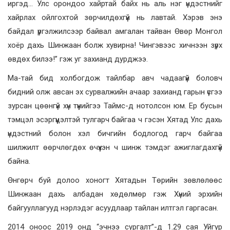
иргэд… Улс орондоо хайртай байх нь аль нэг үндэстнийг
хайрлах ойлгохтой зөрчилдөхгүй нь лавтай. Хэрэв энэ
байдал үргэлжилсээр байвал амгалан тайван Өвөр Монгол
хоёр дахь Шинжаан болж хувирна! Чингэвээс хичнээн зүрх
өвдөх билээ!” гэж уг захианд дурджээ.
Ма-тай бид холбогдож тайлбар авч чадаагүй боловч
бидний олж авсан эх сурвалжийн ачаар захианд гарын үсгээ
зурсан цөөнгүй хүн түүнийгээ Таймс-д нотолсон юм. Ер бусын
тэмцэл эсэргүүцэлтэй тулгарч байгаа ч гэсэн Хятад Улс дахь
үндэстний болон хэл бичгийн бодлогод гарч байгаа
шилжилт өөрчлөгдөх өчүүхэн ч шинж тэмдэг ажиглагдахгүй
байна.
Өнгөрч буй долоо хоногт Хятадын Төрийн зөвлөлөөс
Шинжаан дахь албадан хөдөлмөр гэж Хүний эрхийн
байгууллагууд нэрлэдэг асуудлаар тайлан илтгэл гаргасан.
2014 оноос 2019 онд “эчнээ сургалт”-д 1.29 сая Уйгур