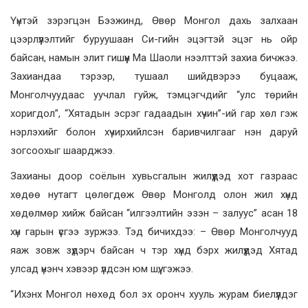
Үүнтэй зэрэгцэн Бээжинд, Өвөр Монгол дахь залхаан
цээрлүүлэлтийг буруушаан Си-гийн эцэгтэй эцэг нь ойр
байсан, намын элит гишүүн Ма Шаоли нээлттэй захиа бичжээ.
Захиандаа тэрээр, тушаал шийдвэрээ буцааж,
Монголчуудаас уучлал гуйж, тэмцэгчдийг “улс төрийн
хоригдол”, “Хятадын эсрэг гадаадын хүчин”-ий гар хөл гэж
нэрлэхийг болон хүчирхийлсэн баривчилгааг нэн даруй
зогсоохыг шаарджээ.
Захианы доор соёлын хувьсгалын жилүүдэд хот газраас
хөдөө нутагт цөлөгдөж Өвөр Монголд олон жил хүнд
хөдөлмөр хийж байсан “илгээлтийн эзэн – залуус” асан 18
хүн гарын үсгээ зуржээ. Тэд бичихдээ: – Өвөр Монголчууд
яаж зовж зүдэрч байсан ч тэр хүнд бэрх жилүүдэд Хятад
улсад үнэнч хэвээр үлдсэн юм шүү, гэжээ.
“Ихэнх Монгол нөхөд бол эх оронч хууль журам биелүүлдэг