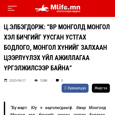
Ц.ЭЛБЭГДОРЖ: “ӨВӨР МОНГОЛД МОНГОЛ
ХЭЛ БИЧГИЙГ УУСГАН УСТГАХ
БОДЛОГО, МОНГОЛ ХҮНИЙГ ЗАЛХААН
ЦЭЭРЛҮҮЛЭХ ҮЙЛ АЖИЛЛАГАА
ҮРГЭЛЖИЛСЭЭР БАЙНА”
2020-09-27
1288
0
Хуваалцах
Жиргэх
“Бүү март. Юу ч өөрчлөгдөөгүй. Өвөр Монголд
Монгол хэл бичгийг уусган устгах бодлого,