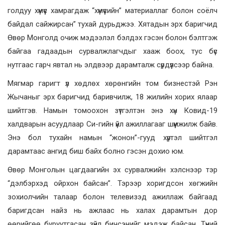
голдуу хүмүүс хамрагдаж “хүмүүсийн” материаллаг болон соёлч
байдал сайжирсан” тухай дурьджээ. Хятадын эрх баригчид
Өвөр Монголд очиж мэдээлэл бэлдэх гэсэн болон бэлтгэж
байгаа гадаадын сурвалжлагчдыг хааж боох, тус бүс
нутгаас гарч явтал нь элдвээр дарамталж сүрдүүлсээр байна.
Мягмар гаригт үл хөдлөх хөрөнгийн том бизнестэй Рэн
Жычаныг эрх баригчид баривчилж, 18 жилийн хорих ялаар
шийтгэв. Намын томоохон зүтгэлтэн энэ хүн Ковид-19
халдварын асуудлаар Си-гийн үйл ажиллагааг шүүмжилж байв.
Энэ бол тухайн намын “жонон”-гууд хүртэл шийтгэл
дарамтаас ангид биш байх болно гэсэн дохио юм.
Өвөр Монголын цагдаагийн эх сурвалжийн хэлснээр тэр
“дэлбэрхэд ойрхон байсан”. Тэрээр хоригдсон хөгжийн
зохиолчийн талаар болон телевизэд ажиллаж байгаад
баригдсан найз нь ажлаас нь халах дарамтын дор
өөрийгөө буруутгасан зүйл бичсэнийг мэдэж байсан. Түүний