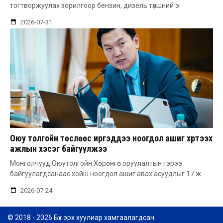
тогтворжуулах зорилгоор бензин, дизель түлшний э
2026-07-31
Оюу толгойн төслөөс иргэддээ ноогдол ашиг хүртээх
ажлын хэсэг байгуулжээ
Монголчууд Оюутолгойн Хөрөнгө оруулалтын гэрээ
байгуулагдсанаас хойш ноогдол ашиг авах асуудлыг 17 ж
2026-07-24
© 2018 - 2026 Бүх эрх хуулиар хамгаалагдсан.