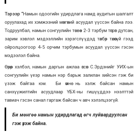
Тэрээр “
Намын одоогийн удирдлага намд аудитын шалгалт
оруулахад их хэмжээний мөнгөний асуудал үүссэн байна лээ.
Тодруулбал, намын сонгуулийн төсвөөс 2-3 тэрбум төгрөг дутсан,
зарим хэвлэл мэдээллийн хэрэгслүүдэд төлбөр төлөөгүй гээд
ойролцоогоор 4-5 орчим тэрбумын асуудал үүссэн гэсэн
мэдээлэл байна.
Өөрөөр хэлбэл, намын даргын ажлаа өгсөн С.Эрдэнийг УИХ-ын
сонгуулийн үеэр намын нэр барьж залилан хийсэн гэж би
үзэж байгаа юм. Би өмнө нь хэлж байсан намын
санхүүжилтийн асуудлаар ҮБХ-ны гишүүддээ нээлттэй
тавиач гэсэн санал гаргаж байсан ч авч хэлэлцээгүй.
Би мөнгөө намын удирдлагад өгч луйвардуулсан
гэж үзэж байна.