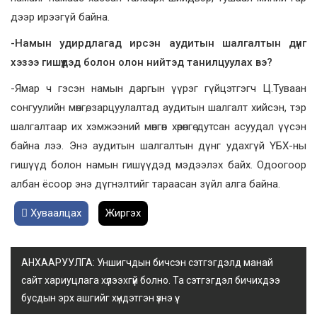
дээр ирээгүй байна.
-Намын удирдлагад ирсэн аудитын шалгалтын дүнг
хэзээ гишүүдэд болон олон нийтэд танилцуулах вэ?
-Ямар ч гэсэн намын даргын үүрэг гүйцэтгэгч Ц.Туваан
сонгуулийн мөнгө, зарцуулалтад аудитын шалгалт хийсэн, тэр
шалгалтаар их хэмжээний мөнгөн хөрөнгө дутсан асуудал үүсэн
байна лээ. Энэ аудитын шалгалтын дүнг удахгүй ҮБХ-ны
гишүүд болон намын гишүүдэд мэдээлэх байх. Одоогоор
албан ёсоор энэ дүгнэлтийг тараасан зүйл алга байна.
Хуваалцах
Жиргэх
АНХААРУУЛГА: Уншигчдын бичсэн сэтгэгдэлд манай
сайт хариуцлага хүлээхгүй болно. Та сэтгэгдэл бичихдээ
бусдын эрх ашгийг хүндэтгэн үзнэ үү.