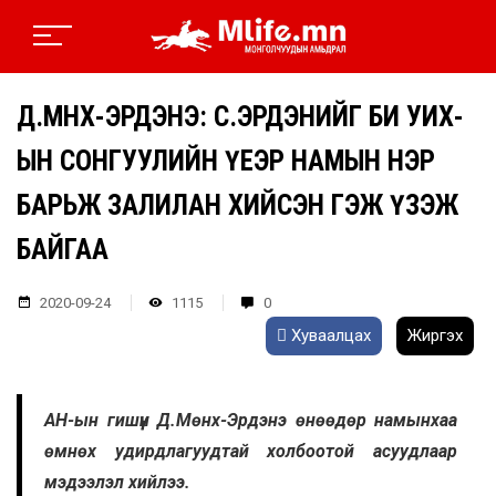
Д.МӨНХ-ЭРДЭНЭ: С.ЭРДЭНИЙГ БИ УИХ-
ЫН СОНГУУЛИЙН ҮЕЭР НАМЫН НЭР
БАРЬЖ ЗАЛИЛАН ХИЙСЭН ГЭЖ ҮЗЭЖ
БАЙГАА
2020-09-24
1115
0
Хуваалцах
Жиргэх
АН-ын гишүүн Д.Мөнх-Эрдэнэ өнөөдөр намынхаа
өмнөх удирдлагуудтай холбоотой асуудлаар
мэдээлэл хийлээ.