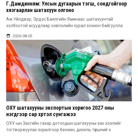
Г.Дамдинням: Улсын дугаарын тэгш, сондгойгоор
хязгаарлан шатахуун олгоно
Аж Үйлдвэр, Эрдэс Баялгийн Яамнаас шатахуунтай
холбоотой асуудлаар хэвлэлийн хурал зохион байгуулла
2026-08-03
ОХУ шатахууны экспортын хоригоо 2027 оны
нэгдүгээр сар хүртэл сунгажээ
ОХУ-ын Засгийн газар дотоодын шатахууны зах зээлийг
тогтворжуулах зорилгоор бензин, дизель түлшний э