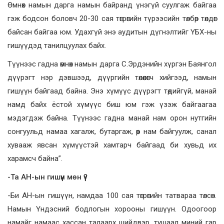
Өмнөх намын дарга намын байранд үнэгүй суулгаж байгаа
гэж бодсон боловч 20-30 сая төгрөгийн түрээсийн төлбөр төлдөг
байсан байгаа юм. Удахгүй энэ аудитын дүгнэлтийг ҮБХ-ны
гишүүдэд танилцуулах байх.
Түүнээс гадна өмнөх намын дарга С.Эрдэнийн хүргэн Баянгол
дүүрэгт нэр дэвшээд, дүүргийн төлөөлөгч хийгээд, намын
гишүүн байгаад байна. Энэ хүмүүс дүүрэгт төдийгүй, манай
намд байх ёстой хүмүүс биш юм гэж үзэж байгаагаа
мэдэгдэж байна. Түүнээс гадна манай нам орон нутгийн
сонгуульд намаа хагалж, бутаргаж, өөр нам байгуулж, санал
хувааж явсан хүмүүстэй хамтарч байгаад би хувьд их
харамсч байна”.
-Та АН-ын гишүүн мөн үү?
-Би АН-ын гишүүн, намдаа 100 сая төгрөгийн татвараа төлсөн.
Намын Үндэсний бодлогын хорооны гишүүн. Одоогоор
намайг намаас хассан талаарх шийдвэр, тушаал миний гар