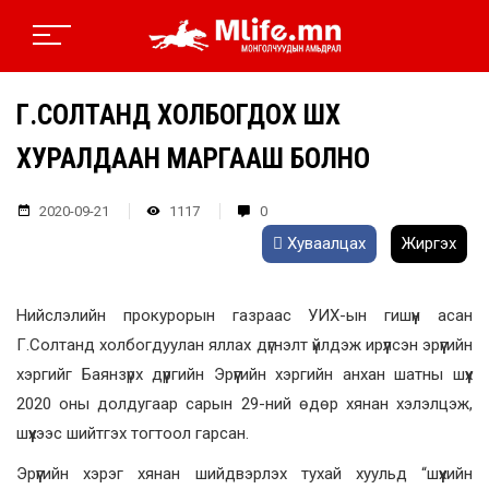
Г.СОЛТАНД ХОЛБОГДОХ ШҮҮХ
ХУРАЛДААН МАРГААШ БОЛНО
2020-09-21
1117
0
Хуваалцах
Жиргэх
Нийслэлийн прокурорын газраас УИХ-ын гишүүн асан
Г.Солтанд холбогдуулан яллах дүгнэлт үйлдэж ирүүлсэн эрүүгийн
хэргийг Баянзүрх дүүргийн Эрүүгийн хэргийн анхан шатны шүүх
2020 оны долдугаар сарын 29-ний өдөр хянан хэлэлцэж,
шүүхээс шийтгэх тогтоол гарсан.
Эрүүгийн хэрэг хянан шийдвэрлэх тухай хуульд “шүүхийн