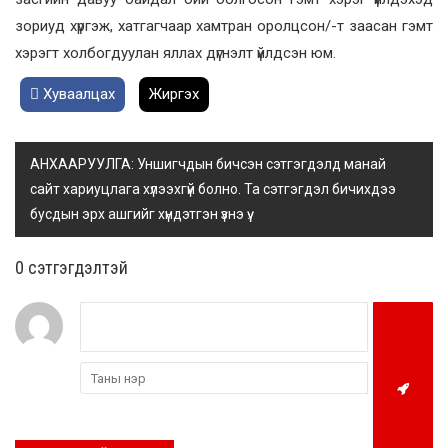
зориуд хүргэж, хатгагчаар хамтран оролцсон/-т заасан гэмт
хэрэгт холбогдуулан яллах дүгнэлт үйлдсэн юм.
Хуваалцах
Жиргэх
АНХААРУУЛГА: Уншигчдын бичсэн сэтгэгдэлд манай
сайт хариуцлага хүлээхгүй болно. Та сэтгэгдэл бичихдээ
бусдын эрх ашгийг хүндэтгэн үзнэ үү.
0 cэтгэгдэлтэй