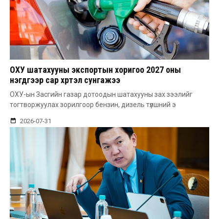
ОХУ шатахууны экспортын хоригоо 2027 оны
нэгдүгээр сар хүртэл сунгажээ
ОХУ-ын Засгийн газар дотоодын шатахууны зах зээлийг
тогтворжуулах зорилгоор бензин, дизель түлшний э
2026-07-31