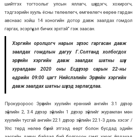
шийтгэх тогтоолыг улсын яллагч, шүүгдэгч, хохирогч,
тэдгээрийн хууль ёсны төлөөлөгч, өмгөөлөгч өөрөө гардан
авснаас хойш 14 хоногийн дотор давж заалдах гомдол
гаргах, эсэргүүцэл бичих эрхтэй” гэж заасан.
Хэргийн оролцогч нарын зүгээс гаргасан давж
заалдах гомдлын дагуу Г.Солтанд холбогдох
эрүүгийн хэргийн давж заалдах шатны шүүх
хуралдаан 2020 оны Есдүгээр сарын 22-ны
өдрийн 09:00 цагт Нийслэлийн Эрүүгийн хэргийн
давж заалдах шатны шүүхэд зарлагдлаа.
Прокуророос Эрүүгийн хуулийн ерөнхий ангийн 3.1 дүгээр
зүйлийн 2, 3.4 дүгээр зүйлийн 1 дүгээр зүйлийг журамлан мөн
хуулийн тусгай ангийн 22.1 дүгээр зүйлийн 22.1-3 дахь хэсэг /
Улс төрд нөлөө бүхий этгээд өөрт болон бусдад эдийн
засгийн давуу байдал бий болгосон гэмт хэрэг үйлдэхэд