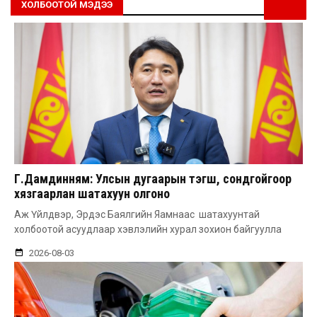
ХОЛБООТОЙ МЭДЭЭ
Г.Дамдинням: Улсын дугаарын тэгш, сондгойгоор
хязгаарлан шатахуун олгоно
Аж Үйлдвэр, Эрдэс Баялгийн Яамнаас шатахуунтай
холбоотой асуудлаар хэвлэлийн хурал зохион байгуулла
2026-08-03