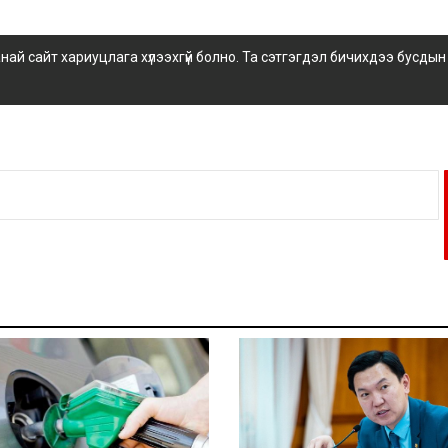
 сайт хариуцлага хүлээхгүй болно. Та сэтгэгдэл бичихдээ бусдын