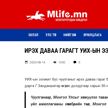
ЭХЛЭЛ
УЛС ТӨР
НИЙГЭМ
ЯРИЛЦЛАГА
ИРЭХ ДАВАА ГАРАГТ УИХ-ЫН Э
2020-08-14
1350
0
УИХ-ын ээлжит бус чуулганыг ирэх даваа гараг 
дарга Г.Занданшатар өнгөрөгч долдугаар сарын 30-н
Чуулганаар, Монгол Улсыг хөгжүүлэх тава
үйл ажиллагааны хөтөлбөрийн төсөл, Монго