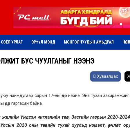
СОЁЛ УРЛАГ
ЭРҮҮЛ МЭНД
МОНГОЛЧУУДЫН АМЬДРАЛ
ЧӨЛӨ
ЭЛЖИТ БУС ЧУУЛГАНЫГ НЭЭНЭ
Хуваалцах
Ж
буюу наймдугаар сарын 17-ны өдөр нээнэ. Энэ тухай захирамжий
ы өдөр гаргасан байна.
н жилийн Үндсэн чиглэлийн төсөл, Засгийн газрын 2020-202
л Улсын 2020 оны төсвийн тухай хуульд нэмэлт, өөрчлөлт ор