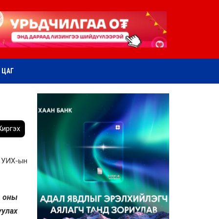
ӨТ ЦАГ
иргэх
г УИХ-ын
4 оны
уулах