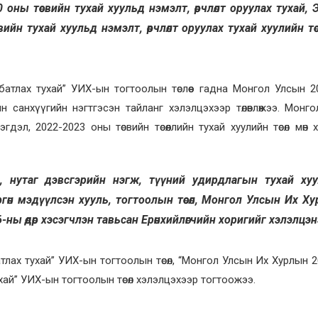
ны төсвийн тухай хуульд нэмэлт, өөрчлөлт оруулах тухай, 
йн тухай хуульд нэмэлт, өөрчлөлт оруулах тухай хуулийн тө
батлах тухай” УИХ-ын тогтоолын төслөөс гадна Монгол Улсын 
н санхүүгийн нэгтгэсэн тайланг хэлэлцэхээр төлөвлөжээ. Монг
дэл, 2022-2023 оны төсвийн төсөөллийн тухай хуулийн төсөл мөн 
, нутаг дэвсгэрийн нэгж, түүний удирдлагын тухай ху
ргөн мэдүүлсэн хууль, тогтоолын төсөл, Монгол Улсын Их Х
ны өдөр хэсэгчлэн тавьсан Ерөнхийлөгчийн хоригийг хэлэлцэ
атлах тухай” УИХ-ын тогтоолын төсөл, “Монгол Улсын Их Хурлын 
ай” УИХ-ын тогтоолын төсөл хэлэлцэхээр тогтоожээ.