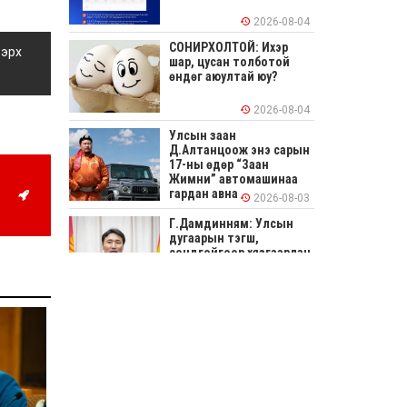
2026-08-04
СОНИРХОЛТОЙ: Ихэр
 эрх
шар, цусан толботой
өндөг аюултай юу?
2026-08-04
Улсын заан
Д.Алтанцоож энэ сарын
17-ны өдөр “Заан
Жимни” автомашинаа
гардан авна
2026-08-03
Г.Дамдинням: Улсын
дугаарын тэгш,
сондгойгоор хязгаарлан
шатахуун олгоно
2026-08-03
ОХУ шатахууны
экспортын хоригоо 2027
оны нэгдүгээр сар
хүртэл сунгажээ
2026-07-31
Шинэ бүтцээр хичээлийн