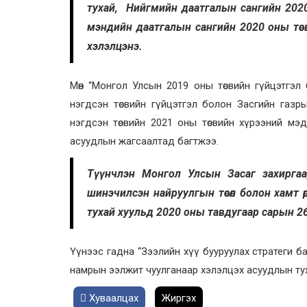
тухай, Нийгмийн даатгалын сангийн 2020 о
мэндийн даатгалын сангийн 2020 оны төсви
хэлэлцэнэ.
Мөн “Монгол Улсын 2019 оны төсвийн гүйцэтгэл 
нэгдсэн төсвийн гүйцэтгэл болон Засгийн газры
нэгдсэн төсвийн 2021 оны төсвийн хүрээний мэдэг
асуудлын жагсаалтад багтжээ.
Түүнчлэн Монгол Улсын Засаг захиргаа
шинэчилсэн найруулгын төсөл болон хамт ө
тухай хуульд 2020 оны тавдугаар сарын 26-
Үүнээс гадна “Зээлийн хүү бууруулах стратеги б
намрын ээлжит чуулганаар хэлэлцэх асуудлын тух
Хуваалцах
Жиргэх