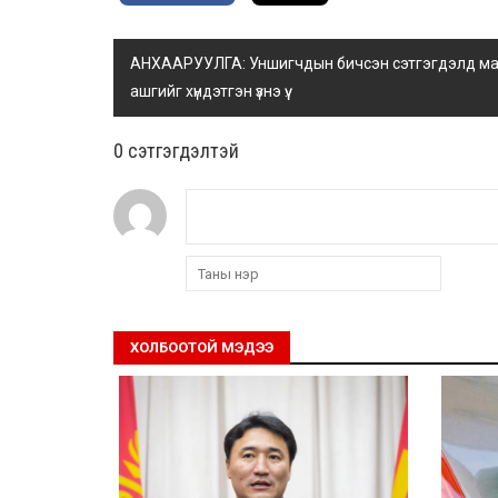
АНХААРУУЛГА: Уншигчдын бичсэн сэтгэгдэлд манай
ашгийг хүндэтгэн үзнэ үү.
0 cэтгэгдэлтэй
ХОЛБООТОЙ МЭДЭЭ