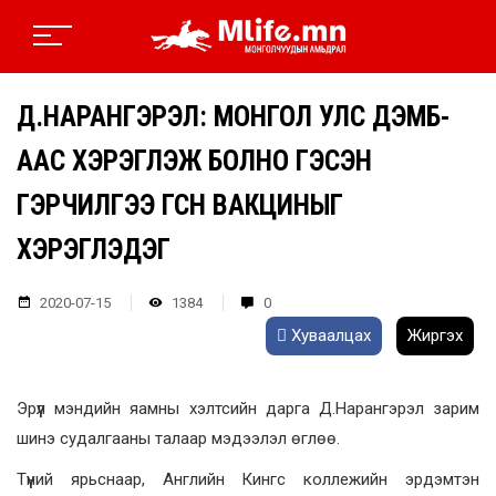
Д.НАРАНГЭРЭЛ: МОНГОЛ УЛС ДЭМБ-
ААС ХЭРЭГЛЭЖ БОЛНО ГЭСЭН
ГЭРЧИЛГЭЭ ӨГСӨН ВАКЦИНЫГ
ХЭРЭГЛЭДЭГ
2020-07-15
1384
0
Хуваалцах
Жиргэх
Эрүүл мэндийн яамны хэлтсийн дарга Д.Нарангэрэл зарим
шинэ судалгааны талаар мэдээлэл өглөө.
Түүний ярьснаар, Английн Кингс коллежийн эрдэмтэн