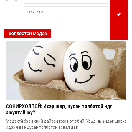
ХОЛБООТОЙ МЭДЭЭ
СОНИРХОЛТОЙ: Ихэр шар, цусан толботой өндөг
аюултай юу?
Мэдэхгүй бүхэн хүний дайсан гэж нэг үг бий. Урьд нь өндөг шарж
идэх үедээ цусан толботой эсвэл дав