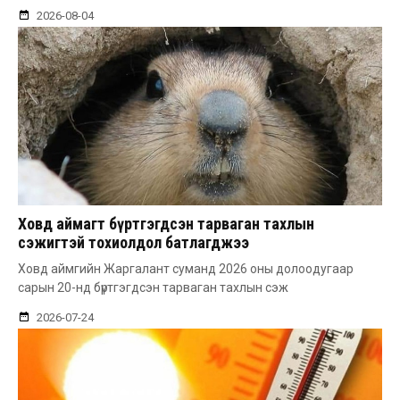
2026-08-04
Ховд аймагт бүртгэгдсэн тарваган тахлын
сэжигтэй тохиолдол батлагджээ
Ховд аймгийн Жаргалант суманд 2026 оны долоодугаар
сарын 20-нд бүртгэгдсэн тарваган тахлын сэж
2026-07-24