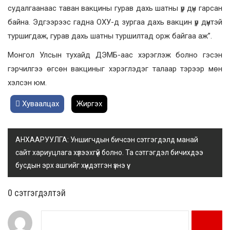
судалгаанаас таван вакцины гурав дахь шатны үр дүн гарсан
байна. Эдгээрээс гадна ОХУ-д зургаа дахь вакцин үр дүнтэй
туршигдаж, гурав дахь шатны туршилтад орж байгаа аж”.
Монгол Улсын тухайд ДЭМБ-аас хэрэглэж болно гэсэн
гэрчилгээ өгсөн вакциныг хэрэглэдэг талаар тэрээр мөн
хэлсэн юм.
Хуваалцах
Жиргэх
АНХААРУУЛГА: Уншигчдын бичсэн сэтгэгдэлд манай
сайт хариуцлага хүлээхгүй болно. Та сэтгэгдэл бичихдээ
бусдын эрх ашгийг хүндэтгэн үзнэ үү.
0 cэтгэгдэлтэй