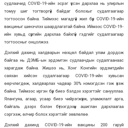
судлаачид COVID-19-ийн эсрэг үүссэн дархлаа нь улирлын
томуу шиг тогтворгүй байдаг болохыг судалгаагаар
тогтоосон байна. Тиймээс магадгүй жил бүр COVID-19-ийн
вакциныг шинэчлэх шаардлагатай байна. Иймээс COVID-19-
ийн хувьд сүргийн дархлаа байхгүй гэдгийг судалгаагаар
тогтоосныг онцолжээ.
Дэлхий дахинд халдварын нөхцөл байдал улам дордож
байгаа нь ДЭМБ-ын эрдэмтэн судлаачдын судалгаанаас
харагдаж байна. Жишээ нь, Хонг Конгийн эрдэмтдийн
саяхан хийсэн судалгаагаар COVID-19-ийн хувьсан
өөрчлөгдөж, халдварлах чадвар 30% нэмэгдсэн гэж үзэж
байна. Тиймээс иргэн бүр биеэ бэлдэх хэрэгтэйг санууллаа.
Ялангуяа, агаар, усаар биеэ чийрэгжүүлж, уламжлалт арга,
байгаль дээрх бэлэн бүтээгдэхүүн ашиглан дархлаагаа
сэргээж, өлчир болох хэрэгтэйг зөвлөлөө.
Дэлхий дахинд COVID-19-ийн вакцины 200 гаруй