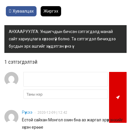
Хуваалцах
Жиргэх
АНХААРУУЛГА: Уншигчдын бичсэн сэтгэгдэлд манай
сайт хариуцлага хүлээхгүй болно. Та сэтгэгдэл бичихдээ
бусдын эрх ашгийг хүндэтгэн үзнэ үү.
1 сэтгэгдэлтэй
Рүүжээ
2020-12-09 | 12:42
•
Ёстой сайхан Монгол охин бна аз жаргал эрүүл энхийг
хүсэн ерөөе