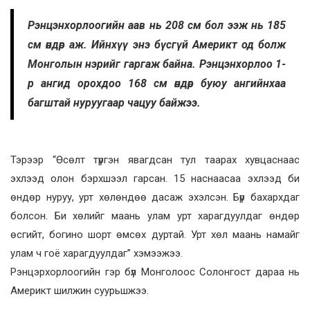
Рэнцэнхорлоогийн аав нь 208 см бол ээж нь 185
см өндөр аж. Ийнхүү энэ бүсгүй Америкт од болж
Монголын нэрийг гаргаж байна. Рэнцэнхорлоо 1-
р ангид орохдоо 168 см өндөр буюу ангийнхаа
багштай нуруугаар чацуу байжээ.
Тэрээр “Өсөлт түргэн явагдсан тул таарах хувцаснаас
эхлээд олон бэрхшээл гарсан. 15 наснаасаа эхлээд би
өндөр нуруу, урт хөлөндөө дасаж эхэлсэн. Бүр бахархдаг
болсон. Би хөлийг маань улам урт харагдуулдаг өндөр
өсгийт, богино шорт өмсөх дуртай. Урт хөл маань намайг
улам ч гоё харагдуулдаг” хэмээжээ.
Рэнцэрхорлоогийн гэр бүл Монголоос Солонгост дараа нь
Америкт шилжин суурьшжээ.