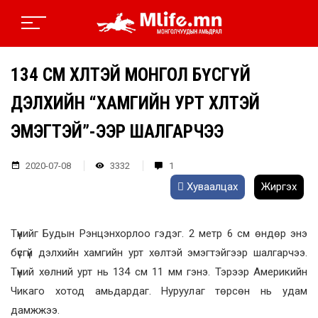
134 СМ ХӨЛТЭЙ МОНГОЛ БҮСГҮЙ
ДЭЛХИЙН “ХАМГИЙН УРТ ХӨЛТЭЙ
ЭМЭГТЭЙ”-ЭЭР ШАЛГАРЧЭЭ
2020-07-08
3332
1
Хуваалцах
Жиргэх
Түүнийг Будын Рэнцэнхорлоо гэдэг. 2 метр 6 см өндөр энэ
бүсгүй дэлхийн хамгийн урт хөлтэй эмэгтэйгээр шалгарчээ.
Түүний хөлний урт нь 134 см 11 мм гэнэ. Тэрээр Америкийн
Чикаго хотод амьдардаг. Нуруулаг төрсөн нь удам
дамжжээ.