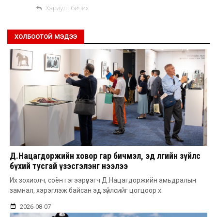
Хариулт бичих
ХОЛБООТОЙ МЭДЭЭ
Д.Нацагдоржийн ховор гар бичмэл, эд өлгийн зүйлс
бүхий тусгай үзэсгэлэнг нээлээ
Их зохиолч, соён гэгээрүүлэгч Д.Нацагдоржийн амьдралын
замнал, хэрэглэж байсан эд зүйлсийг цогцоор х
2026-08-07