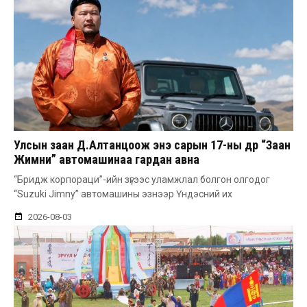
Улсын заан Д.Алтанцоож энэ сарын 17-ны өдөр “Заан
Жимни” автомашинаа гардан авна
“Бридж корпораци”-ийн зүгээс уламжлал болгон олгодог
“Suzuki Jimny” автомашины эзнээр Үндэсний их
2026-08-03