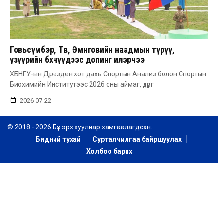
Говьсүмбэр, Төв, Өмнөговийн наадмын түрүү,
үзүүрийн бөхчүүдээс допинг илэрчээ
ХБНГУ-ын Дрезден хот дахь Спортын Анализ болон Спортын
Биохимийн Институтээс 2026 оны аймаг, дүүрг
2026-07-22
© 2018 - 2026 Бүх эрх хуулиар хамгаалагдсан.
Бидний тухай
Сурталчилгаа байршуулах
Холбоо барих