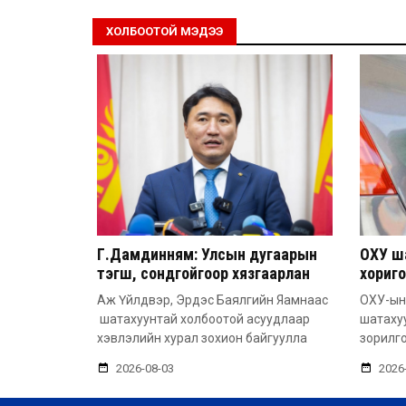
ХОЛБООТОЙ МЭДЭЭ
Г.Дамдинням: Улсын дугаарын
ОХУ ш
тэгш, сондгойгоор хязгаарлан
хориго
шатахуун олгоно
хүртэл
Аж Үйлдвэр, Эрдэс Баялгийн Яамнаас
ОХУ-ын
шатахуунтай холбоотой асуудлаар
шатаху
хэвлэлийн хурал зохион байгуулла
зорилго
2026-08-03
2026