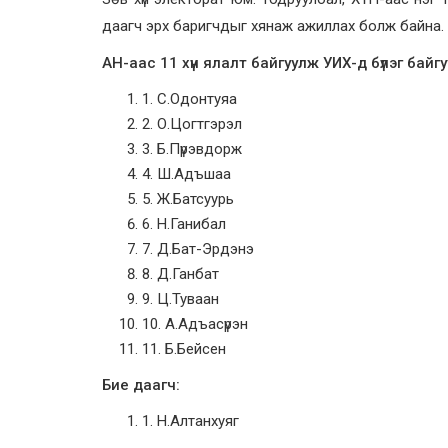
даагч эрх баригчдыг хянаж ажиллах болж байна.
АН-аас 11 хүн ялалт байгуулж УИХ-д бүлэг байгу
1. С.Одонтуяа
2. О.Цогтгэрэл
3. Б.Пүрэвдорж
4. Ш.Адъшаа
5. Ж.Батсуурь
6. Н.Ганибал
7. Д.Бат-Эрдэнэ
8. Д.Ганбат
9. Ц.Туваан
10. А.Адъасүрэн
11. Б.Бейсен
Бие даагч:
1. Н.Алтанхуяг