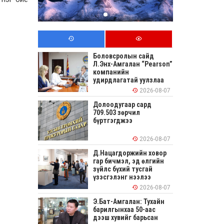
Боловсролын сайд
Л.Энх-Амгалан “Pearson”
компанийн
удирдлагатай уулзлаа
2026-08-07
Долоодугаар сард
709.503 зөрчил
бүртгэгджээ
2026-08-07
Д.Нацагдоржийн ховор
гар бичмэл, эд өлгийн
зүйлс бүхий тусгай
үзэсгэлэнг нээлээ
2026-08-07
Э.Бат-Амгалан: Тухайн
барилгынхаа 50-аас
дээш хувийг барьсан