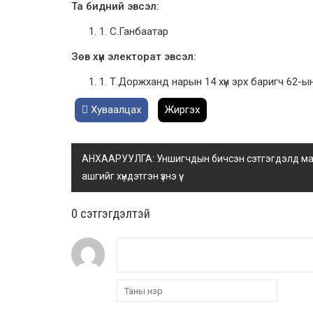
Та бидний эвсэл:
1. С.Ганбаатар
Зөв хүн электорат эвсэл:
1. Т.Доржханд нарын 14 хүн эрх баригч 62-ы
Хуваалцах
Жиргэх
АНХААРУУЛГА: Уншигчдын бичсэн сэтгэгдэлд манай
ашгийг хүндэтгэн үзнэ үү.
0 cэтгэгдэлтэй