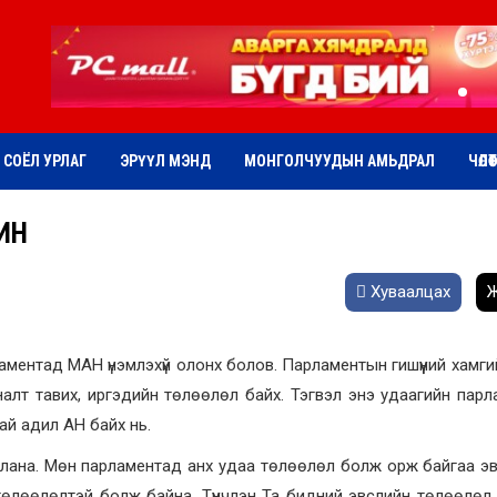
СОЁЛ УРЛАГ
ЭРҮҮЛ МЭНД
МОНГОЛЧУУДЫН АМЬДРАЛ
ЧӨЛӨ
ИН
Хуваалцах
Ж
аментад МАН үнэмлэхүй олонх болов. Парламентын гишүүний хамги
хяналт тавих, иргэдийн төлөөлөл байх. Тэгвэл энэ удаагийн пар
тай адил АН байх нь.
иллана. Мөн парламентад анх удаа төлөөлөл болж орж байгаа э
төлөөлөлтэй болж байна. Түүнчлэн Та бидний эвслийн төлөөлөл,