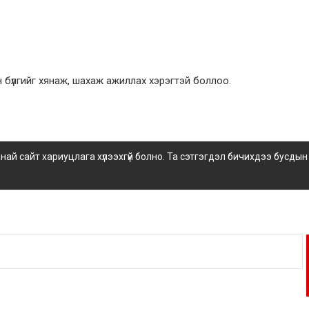
н бүлгийг хянаж, шахаж ажиллах хэрэгтэй боллоо.
 сайт хариуцлага хүлээхгүй болно. Та сэтгэгдэл бичихдээ бусдын