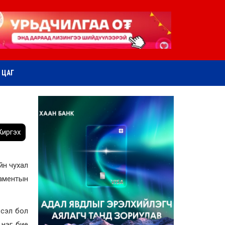
ӨТ ЦАГ
иргэх
йн чухал
ламентын
всэл бол
 нэг бие