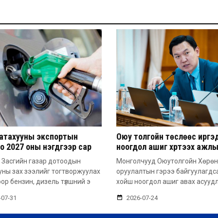
атахууны экспортын
Оюу толгойн төслөөс иргэ
о 2027 оны нэгдүгээр сар
ноогдол ашиг хүртээх ажл
 сунгажээ
хэсэг байгуулжээ
 Засгийн газар дотоодын
Монголчууд Оюутолгойн Хөрөн
уны зах зээлийг тогтворжуулах
оруулалтын гэрээ байгуулагдс
ор бензин, дизель түлшний э
хойш ноогдол ашиг авах асууд
-07-31
2026-07-24