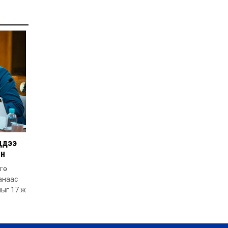
Д.Алтанцоож энэ сарын
17-ны өдөр “Заан
Жимни” автомашинаа
гардан авна
2026-08-03
Г.Дамдинням: Улсын
дугаарын тэгш,
сондгойгоор хязгаарлан
шатахуун олгоно
2026-08-03
ОХУ шатахууны
экспортын хоригоо 2027
оны нэгдүгээр сар
хүртэл сунгажээ
2026-07-31
ддээ
Шинэ бүтцээр хичээлийн
ын
жил дөрвөн улиралтай
боллоо
гө
анаас
2026-07-28
лыг 17 ж
Нийслэлийн хэмжээнд
өнгөрсөн долоо хоногт
гал түймрийн 35
дуудлага бүртгэгджээ