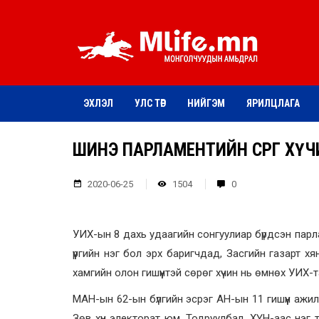
ЭХЛЭЛ
УЛС ТӨР
НИЙГЭМ
ЯРИЛЦЛАГА
ШИНЭ ПАРЛАМЕНТИЙН СӨРӨГ ХҮЧ
2020-06-25
1504
0
УИХ-ын 8 дахь удаагийн сонгуулиар бүрдсэн парл
үүргийн нэг бол эрх баригчдад, Засгийн газарт 
хамгийн олон гишүүнтэй сөрөг хүчин нь өмнөх УИХ-
МАН-ын 62-ын бүлгийн эсрэг АН-ын 11 гишүүн аж
Зөв хүн электорат юм. Тодруулбал, ХҮН-аас нэг 