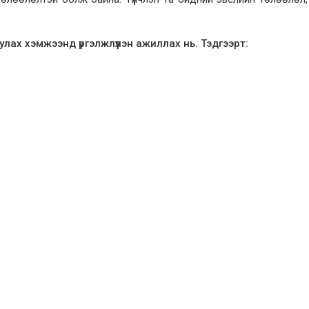
улах хэмжээнд үргэлжлүүлэн ажиллах нь. Тэдгээрт: