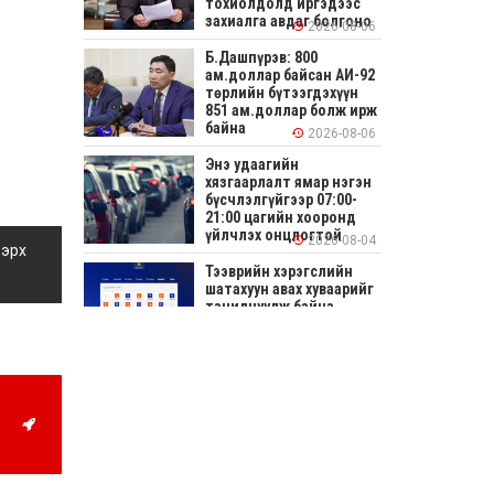
тохиолдолд иргэдээс
захиалга авдаг болгоно
2026-08-06
Б.Дашпүрэв: 800
ам.доллар байсан АИ-92
төрлийн бүтээгдэхүүн
851 ам.доллар болж ирж
байна
2026-08-06
Энэ удаагийн
хязгаарлалт ямар нэгэн
бүсчлэлгүйгээр 07:00-
21:00 цагийн хооронд
үйлчлэх онцлогтой
2026-08-04
 эрх
Тээврийн хэрэгслийн
шатахуун авах хуваарийг
танилцуулж байна
2026-08-04
СОНИРХОЛТОЙ: Ихэр
шар, цусан толботой
өндөг аюултай юу?
2026-08-04
Улсын заан