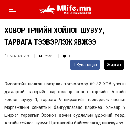
ХОВОР ТӨРЛИЙН ХОЙЛОГ ШУВУУ,
ТАРВАГА ТЭЭВЭРЛЭЖ ЯВЖЭЭ
2020-01-13
2595
0
Хуваалцах
Жиргэх
Эмээлтийн шалган нэвтрүүлэх товчоогоор 60-32 ХОА улсын
дугаартай тээврийн хэрэгслээр ховор төрлийн Алтайн
хойлог шувуу 1, тарвага 9 ширхэгийг тээвэрлэж явсныг
Мэргэжлийн хяналтын байгууллагаас илрүүлжээ. Улмаар 9
ширхэг тарвагыг Зооноз өвчин судлалын үндэсний төвд,
Алтайн хойлог шувууг Цагдаагийн байгууллагад шилжүүлжээ.