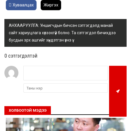
Хуваалцах
Жиргэх
АНХААРУУЛГА: Уншигчдын бичсэн сэтгэгдэлд манай
сайт хариуцлага хүлээхгүй болно. Та сэтгэгдэл бичихдээ
бусдын эрх ашгийг хүндэтгэн үзнэ үү.
0 cэтгэгдэлтэй
ХОЛБООТОЙ МЭДЭЭ