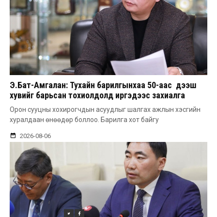
Э.Бат-Амгалан: Тухайн барилгынхаа 50-аас дээш
хувийг барьсан тохиолдолд иргэдээс захиалга
авдаг болгоно
Орон сууцны хохирогчдын асуудлыг шалгах ажлын хэсгийн
хуралдаан өнөөдөр боллоо. Барилга хот байгу
2026-08-06