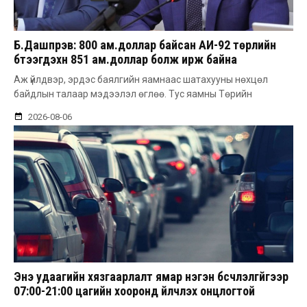
Б.Дашпүрэв: 800 ам.доллар байсан АИ-92 төрлийн
бүтээгдэхүүн 851 ам.доллар болж ирж байна
Аж үйлдвэр, эрдэс баялгийн яамнаас шатахууны нөхцөл
байдлын талаар мэдээлэл өглөө. Тус яамны Төрийн
2026-08-06
Энэ удаагийн хязгаарлалт ямар нэгэн бүсчлэлгүйгээр
07:00-21:00 цагийн хооронд үйлчлэх онцлогтой