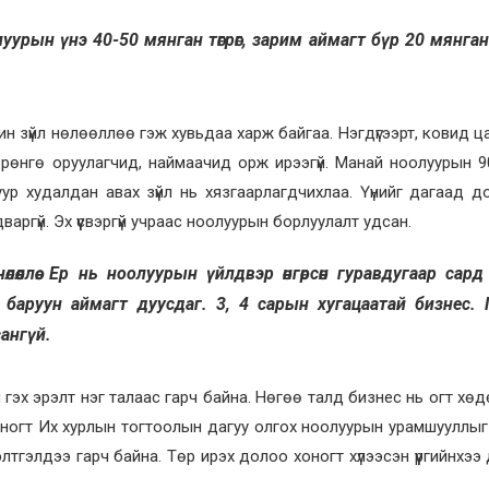
луурын үнэ 40-50 мянган төгрөг, зарим аймагт бүр 20 мянган т
н зүйл нөлөөллөө гэж хувьдаа харж байгаа. Нэгдүгээрт, ковид ца
өрөнгө оруулагчид, наймаачид орж ирээгүй. Манай ноолуурын 9
ур худалдан авах зүйл нь хязгаарлагдчихлаа. Үүнийг дагаад 
дваргүй. Эх үүсвэргүй учраас ноолуурын борлуулалт удсан.
өөллөө. Ер нь ноолуурын үйлдвэр өнгөрсөн гуравдугаар сард
 баруун аймагт дуусдаг. 3, 4 сарын хугацаатай бизнес. 
сангүй.
эх эрэлт нэг талаас гарч байна. Нөгөө талд бизнес нь огт хөдө
хоногт Их хурлын тогтоолын дагуу олгох ноолуурын урамшууллыг
элтгэлдээ гарч байна. Төр ирэх долоо хоногт хүлээсэн үүргийнхээ 