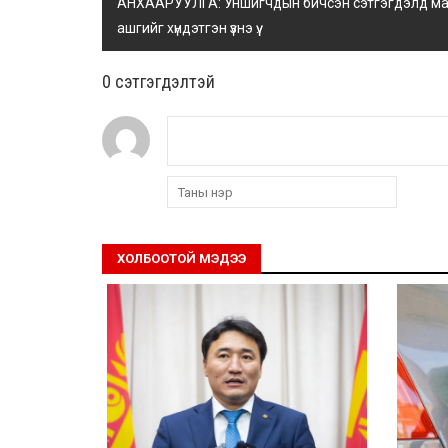
АНХААРУУЛГА: Уншигчдын бичсэн сэтгэгдэлд манай
ашгийг хүндэтгэн үзнэ үү.
0 cэтгэгдэлтэй
ХОЛБООТОЙ МЭДЭЭ