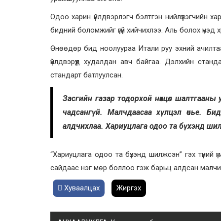
Одоо харин үйлдвэрлэгч бэлтгэн нийлүүлэгчийн ха
бидний боломжийг үгүй хийчихлээ. Аль болох үнэд хү
Өнөөдөр бид ноолуураа Итали руу эхний ачилт
үйлдвэрүүд худалдан авч байгаа. Дэлхийн ста
стандарт батлуулсан.
Засгийн газар тодорхой нөхцөл шалтгааны
чадсангүй. Малчдаасаа хүлцэл өчье. Би
алдчихлаа. Хариуцлага одоо та бүхэнд ши
“Хариуцлага одоо та бүхэнд шилжсэн” гэх түүний 
сайдаас нэг мөр боллоо гэж барьц алдсан малч
Хуваалцах
Жиргэх