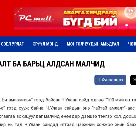
СОЁЛ УРЛАГ
ЭРҮҮЛ МЭНД
МОНГОЛЧУУДЫН АМЬДРАЛ
ЧӨЛӨ
АЛТ БА БАРЬЦ АЛДСАН МАЛЧИД
Хуваалцах
Ж
на. Би амлачихъя” гээд байсан Ч.Улаан сайд өдгөө “100 мянган т
ье” гээд сууж байна. Ч.Улаан сайдын энэ “гайтай амлалт”-аа
ргаагаа зохицуулдаг малчид өнөөдөр дээшээ тэнгэр хол, доош
Учир нь тэд Ч.Улаан сайдад итгээд цээжний хонжоо хийн баа