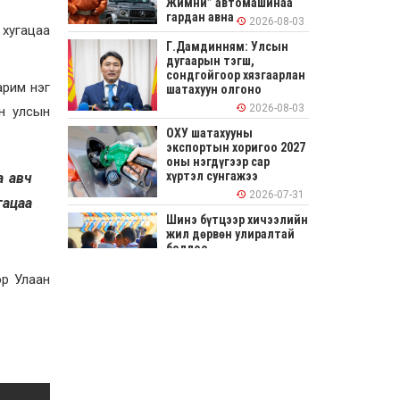
Жимни” автомашинаа
гардан авна
2026-08-03
 хугацаа
Г.Дамдинням: Улсын
дугаарын тэгш,
сондгойгоор хязгаарлан
арим нэг
шатахуун олгоно
2026-08-03
он улсын
ОХУ шатахууны
экспортын хоригоо 2027
оны нэгдүгээр сар
хүртэл сунгажээ
а авч
2026-07-31
гацаа
Шинэ бүтцээр хичээлийн
жил дөрвөн улиралтай
боллоо
эр Улаан
2026-07-28
Нийслэлийн хэмжээнд
өнгөрсөн долоо хоногт
гал түймрийн 35
дуудлага бүртгэгджээ
2026-07-27
Оюу толгойн төслөөс