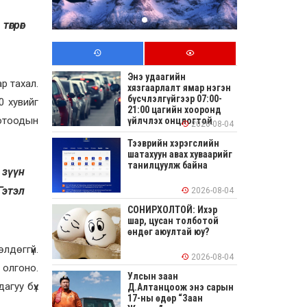
өгрөг
Энэ удаагийн
р тахал.
хязгаарлалт ямар нэгэн
бүсчлэлгүйгээр 07:00-
0 хувийг
21:00 цагийн хооронд
дотоодын
үйлчлэх онцлогтой
2026-08-04
Тээврийн хэрэгслийн
шатахуун авах хуваарийг
танилцуулж байна
 зүүн
Гэтэл
2026-08-04
СОНИРХОЛТОЙ: Ихэр
шар, цусан толботой
өндөг аюултай юу?
лдөггүй.
2026-08-04
 олгоно.
Улсын заан
дагуу бүх
Д.Алтанцоож энэ сарын
17-ны өдөр “Заан