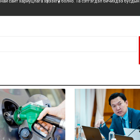
 сайт хариуцлага хүлээхгүй болно. Та сэтгэгдэл бичихдээ бусдын