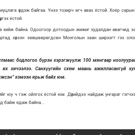
риуцлага үлдэж байгаа. Үнээ тохирч өгч авах ёстой. Хоёр сарын
ргэх ёстой.
аа хийж байна. Одоогоор дотоодын жижиг худалдан авагчид з
ндартад хүлээн зөвшөөрөгдсөн Монголын хаан ширхэгт гэх ол
 улмаас бодлогоо бүрэн хэрэгжүүлж 100 мянгаар ноолуура
д их хичээлээ. Санхүүгийн схем маань ажилласангүй ху
лжсэн” хэмээн ярьж байх юм.
үгийг юу ч гэж ойлгох ёстой юм. Дүлийдээ найдаж унгараг гэгчэ
ид байж ядаж байна….