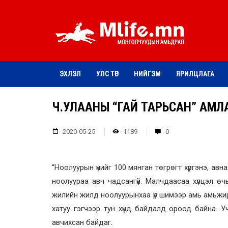
ЭХЛЭЛ
УЛС ТӨР
НИЙГЭМ
ЯРИЛЦЛАГА
Ч.УЛААНЫ “ГАЙ ТАРЬСАН” АМЛ
2020-05-25
1189
0
“Ноолуурын үнийг 100 мянган төгрөгт хүргэнэ, ав
ноолуураа авч чадсангүй. Малчдаасаа хүлцэл өч
жилийн жилд ноолуурынхаа үр шимээр амь амьжи
хатуу гэгчээр тун хүнд байдалд ороод байна. 
авчихсан байдаг.