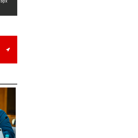
 эрх
иргэддээ ноогдол ашиг
хүртээх ажлын хэсэг
байгуулжээ
2026-07-24
Сөүлийн гудамжийг
амралтын өдрүүдэд
автомашингүй бүс
болгоно
2026-07-24
Ховд аймагт
бүртгэгдсэн тарваган
тахлын сэжигтэй
тохиолдол батлагджээ
2026-07-24
НЗД-ын орлогч асан
Т.Даваадалайгийн
цагдан хорих таслан
сэргийлэх арга хэмжээг
нэг сараар сунгажээ
2026-07-23
Хүний эрүүл мэндэд
хамгийн их эрсдэл
учруулдаг цаг агаарын
аюулт үзэгдлүүдийн нэг
нь ХЭТ ХАЛУУН