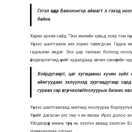
Гэтэл өнөөдөр Баянхонгор аймагт л гэхэд ноо
байна.
Харин эрхэм сайд “Энэ жилийн хувьд хоёр том хүчи
Үүнээс шалтгаалж хил хорио тавигдсан. Гадна х
гадныхан авдаг. Энэ цар тахлаас болоод ноолу
үйлдвэрлэгчид үүнийг худалдаад авчих санхүүгийн ча
Хоёрдугаарт, цаг хугацааны хүчин зүйл нөл
аймгуудаас эхлүүлээд зургаадугаар сард
гурван сар өнгөрчихлөө. Ноолуурын бизнес яв
Үүнээс шалтгаалаад малчид ноолуураа борлуулъя г
Үүнийг дагасан улс төр ч их явлаа. Ирэх долоо 
Үйлдвэрүүд маань түрүүч нь зээлээ аваад эхэлсэн. Б
урамшууллаа олгоно.