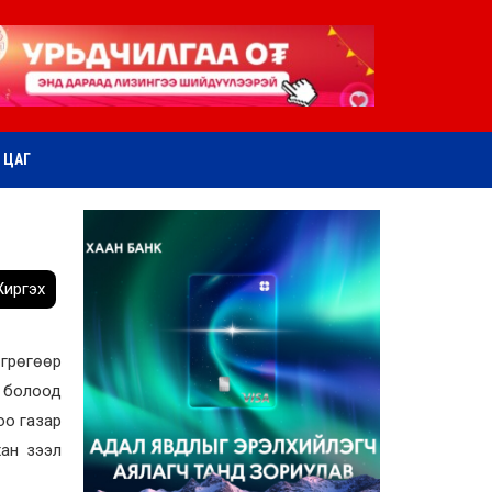
ӨТ ЦАГ
иргэх
өгрөгөөр
с болоод
оо газар
хан зээл