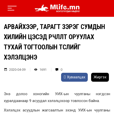
АРВАЙХЭЭР, ТАРАГТ ЗЭРЭГ СУМДЫН
ХИЛИЙН ЦЭСЭД ӨӨРЧЛӨЛТ ОРУУЛАХ
ТУХАЙ ТОГТООЛЫН ТӨСЛИЙГ
ХЭЛЭЛЦЭНЭ
2020-04-09
1691
0
Хуваалцах
Жиргэх
Энэ долоо хоногийн УИХ-ын чуулганы нэгдсэн
хуралдаанаар 9 асуудал хэлэлцэхээр товлосон байна.
Хэлэлцэх асуудлын жагсаалтын эхэнд УИХ-ын чуулганы