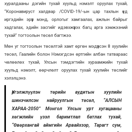
хуралдааны дэгийн тухай хуульд нэмэлт оруулах тухай,
“Коронавируст халдвар /СОVID-19/-ын цар тахлын үед
иргэдийн эрүүл мэнд, орлогыг хамгаалах, ажлын байрыг
хадгалах, эдийн засгийг идэвхжүүлэх багц арга хэмжээний
тухай” тогтоолын төсөл багтжээ.
Мөн уг тогтоолын төсөлтэй хамт өргөн мэдүүлсэн 8 хуулийн
төсөл, Гаалийн болон Нэмэгдсэн өртгийн албан татвараас
чөлөөлөх тухай, Улсын тэмдэгтийн хураамжийн тухай
хуульд нэмэлт, өөрчлөлт оруулах тухай хуулийн төслийг
хэлэлцэнэ.
Үргэлжлүүлэн төрийн аудитын хуулийн
шинэчилсэн найруулгын төсөл, “АЛСЫН
ХАРАА-2050” Монгол Улсын урт хугацааны
хөгжлийн үзэл баримтлал батлах тухай,
“Өвөрхангай аймгийн Арвайхээр, Тарагт сум,