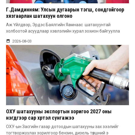
Г.Дамдинням: Улсын дугаарын тэгш, сондгойгоор
хязгаарлан шатахуун олгоно
Аж Үйлдвэр, Эрдэс Баялгийн Яамнаас шатахуунтай
холбоотой асуудлаар хэвлэлийн хурал зохион байгуулла
2026-08-03
ОХУ шатахууны экспортын хоригоо 2027 оны
нэгдүгээр сар хүртэл сунгажээ
ОХУ-ын Засгийн газар дотоодын шатахууны зах зээлийг
тогтворжуулах зорилгоор бензин, дизель түлшний э