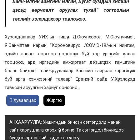
Баян-Өлгий аймгийн Өлгий, Бугат сумдын хилийн
цэсэд өөрчлөлт оруулах тухай” тогтоолын
төслийг хэлэлцэхээр товложээ.
Хуралдаанаар УИХ-ын гишүүн Д.Оюунхорол, М.Оюунчимэг,
Я.Санмятав нарын “Короновирус /СОVID-19/-ын нийгэм,
эдийн засагт сөргөөр нөлөөлж буй хор уршгийг үнэлэн
тооцоох, ард иргэдийн амжиргааг дээшлүүлэх, гамшгийн
бэлэн байдлыг сайжруулахаар Засгийн газраас хэрэгжүүлж
буй арга хэмжээний талаар” Ерөнхий сайд У.Хүрэлсүхэд
тавьсан асуулгын хариуг сонсоно.
Хуваалцах
Жиргэх
АНХААРУУЛГА: Уншигчдын бичсэн сэтгэгдэлд манай
сайт хариуцлага хүлээхгүй болно. Та сэтгэгдэл бичихдээ
бусдын эрх ашгийг хүндэтгэн үзнэ үү.