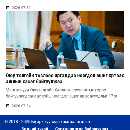
2026-07-31
Оюу толгойн төслөөс иргэддээ ноогдол ашиг хүртээх
ажлын хэсэг байгуулжээ
Монголчууд Оюутолгойн Хөрөнгө оруулалтын гэрээ
байгуулагдсанаас хойш ноогдол ашиг авах асуудлыг 17 ж
2026-07-24
© 2018 - 2026 Бүх эрх хуулиар хамгаалагдсан.
Бидний тухай
Сурталчилгаа байршуулах