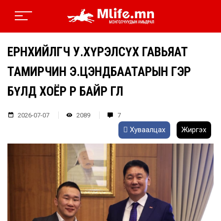
ЕРӨНХИЙЛӨГЧ У.ХҮРЭЛСҮХ ГАВЬЯАТ
ТАМИРЧИН Э.ЦЭНДБААТАРЫН ГЭР
БҮЛД ХОЁР ӨРӨӨ БАЙР ӨГЛӨӨ
2026-07-07
2089
7
Хуваалцах
Жиргэх