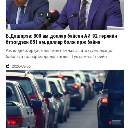
Б.Дашпүрэв: 800 ам.доллар байсан АИ-92 төрлийн
бүтээгдэхүүн 851 ам.доллар болж ирж байна
Аж үйлдвэр, эрдэс баялгийн яамнаас шатахууны нөхцөл
байдлын талаар мэдээлэл өглөө. Тус яамны Төрийн
2026-08-06