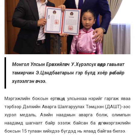
Монгол Улсын Ерөнхийлөгч У.Хүрэлсүх өнөөдөр гавьяат
тамирчин Э.Цэндбаатарын гэр бүлд хоёр өрөө байр
хүлээлгэн өгчээ.
Мэргэжлийн боксын ертөнцөд улсынхаа нэрийг гаргаж яваа
тэрбээр Дэлхийн Аварга Шалгаруулах Тэмцээн (ДАШТ)-ээс
хүрэл медаль, Азийн наадмын аварга болж, олимпын
наадамд шагналт байр эзэлж байсан ба өдгөө мэргэжлийн
боксын 15 тулаан хийхдээ бүгдэд нь ялаад байгаа билээ.