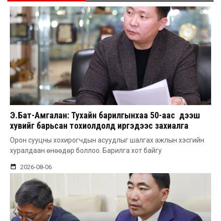
Э.Бат-Амгалан: Тухайн барилгынхаа 50-аас дээш
хувийг барьсан тохиолдолд иргэдээс захиалга
авдаг болгоно
Орон сууцны хохирогчдын асуудлыг шалгах ажлын хэсгийн
хуралдаан өнөөдөр боллоо. Барилга хот байгу
2026-08-06