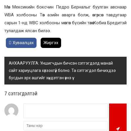
Мөн Мексикийн боксчин Педро Берналыг буулган авснаар
WBA холбооны Төв азийн аварга болж, өнгөрсөн тавдугаар
сарын 1-нд WBC холбооны мөнгөн бүсийн төлөө Кобиа Бредитэй
тулалдаж ялсан билээ.
Хуваалцах
Жиргэх
АНХААРУУЛГА: Уншигчдын бичсэн сэтгэгдэлд манай
сайт хариуцлага хүлээхгүй болно. Та сэтгэгдэл бичихдээ
бусдын эрх ашгийг хүндэтгэн үзнэ үү.
7 cэтгэгдэлтэй