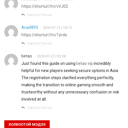
https://shorturl.fm/vVJ02
Хариулт бичих
Ana4893
2026-07-15 | 18:12
•
https://shorturl.fm/1zrdo
Хариулт бичих
betao
2026-07-22 | 03:58
•
Just found this guide on using
betao vip
incredibly
helpful for new players seeking secure options in Asia.
The registration steps clarified everything perfectly,
making the transition to online gaming smooth and
trustworthy without any unnecessary confusion or risk
involved at all.
Хариулт бичих
ХОЛБООТОЙ МЭДЭЭ