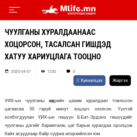
ЧУУЛГАНЫ ХУРАЛДААНААС
ХОЦОРСОН, ТАСАЛСАН ГИШҮҮДЭД
ХАТУУ ХАРИУЦЛАГА ТООЦНО
2020-04-07
1250
0
Хуваалцах
Жиргэх
УИХ-ын чуулганы өнөөдрийн цахим хуралдаан товлосон
цагаасаа 30 гаруй минут хоцорч эхэлсэн. Үүнтэй
холбогдуулан УИХ-ын гишүүн Б.Бат-Эрдэнэ гишүүдийг
чуулганы дэгийг баримталж, цаг барьж хуралдаа оролцож
байх асуудлаар байр сууриа илэрхийлсэн юм.