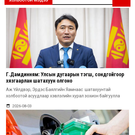
ХОЛБООТОЙ МЭДЭЭ
Г.Дамдинням: Улсын дугаарын тэгш, сондгойгоор
хязгаарлан шатахуун олгоно
Аж Үйлдвэр, Эрдэс Баялгийн Яамнаас шатахуунтай
холбоотой асуудлаар хэвлэлийн хурал зохион байгуулла
2026-08-03