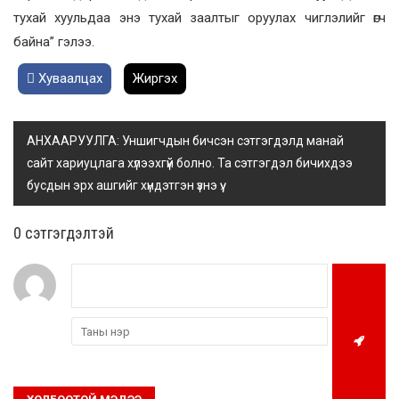
тухай хуульдаа энэ тухай заалтыг оруулах чиглэлийг өгч
байна” гэлээ.
Хуваалцах
Жиргэх
АНХААРУУЛГА: Уншигчдын бичсэн сэтгэгдэлд манай
сайт хариуцлага хүлээхгүй болно. Та сэтгэгдэл бичихдээ
бусдын эрх ашгийг хүндэтгэн үзнэ үү.
0 cэтгэгдэлтэй