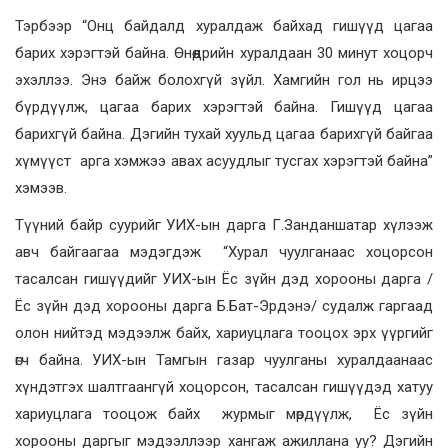
Тэрбээр “Онц байдалд хуралдаж байхад гишүүд цагаа
барих хэрэгтэй байна. Өнөөдрийн хуралдаан 30 минут хоцорч
эхэллээ. Энэ байж болохгүй зүйл. Хамгийн гол нь ирцээ
бүрдүүлж, цагаа барих хэрэгтэй байна. Гишүүд цагаа
барихгүй байна. Дэгийн тухай хуульд цагаа барихгүй байгаа
хүмүүст арга хэмжээ авах асуудлыг тусгах хэрэгтэй байна”
хэмээв.
Түүний байр суурийг УИХ-ын дарга Г.Занданшатар хүлээж
авч байгаагаа мэдэгдэж “Хурал чуулганаас хоцорсон
тасалсан гишүүдийг УИХ-ын Ёс зүйн дэд хорооны дарга /
Ёс зүйн дэд хорооны дарга Б.Бат-Эрдэнэ/ судалж гаргаад
олон нийтэд мэдээлж байх, хариуцлага тооцох эрх үүргийг
өгч байна. УИХ-ын Тамгын газар чуулганы хуралдаанаас
хүндэтгэх шалтгаангүй хоцорсон, тасалсан гишүүдэд хатуу
хариуцлага тооцож байх журмыг мөрдүүлж, Ёс зүйн
хорооны даргыг мэдээллээр хангаж ажиллана уу? Дэгийн