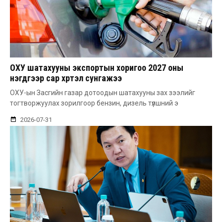
ОХУ шатахууны экспортын хоригоо 2027 оны
нэгдүгээр сар хүртэл сунгажээ
ОХУ-ын Засгийн газар дотоодын шатахууны зах зээлийг
тогтворжуулах зорилгоор бензин, дизель түлшний э
2026-07-31