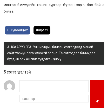
монгол бөхчүүдийн хошин зургаар бүтсэн хөзөр ч бас байна
билээ.
Хуваалцах
Жиргэх
АНХААРУУЛГА: Уншигчдын бичсэн сэтгэгдэлд манай
сайт хариуцлага хүлээхгүй болно. Та сэтгэгдэл бичихдээ
бусдын эрх ашгийг хүндэтгэн үзнэ үү.
5 cэтгэгдэлтэй