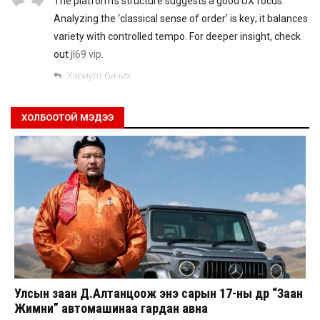
The platform’s structure suggests a good UX focus.
Analyzing the ‘classical sense of order’ is key; it balances
variety with controlled tempo. For deeper insight, check
out
jl69 vip
.
Хариулт бичих
ХОЛБООТОЙ МЭДЭЭ
Улсын заан Д.Алтанцоож энэ сарын 17-ны өдөр “Заан
Жимни” автомашинаа гардан авна