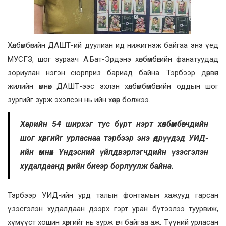
Хөлбөмбөгийн ДАШТ-ий дуулиан ид нижигнэж байгаа энэ үед
МУСГЗ, шог зураач А.Бат-Эрдэнэ хөлбөмбөгийн фанатуудад
зориулан нэгэн сюрприз бариад байна. Тэрбээр дөрвөн
жилийн өмнөх ДАШТ-ээс эхлэн хөлбөмбөмбөгийн оддын шог
зургийг зурж эхэлсэн нь ийн хөзөр болжээ.
Хөзрийн 54 ширхэг тус бүрт нэрт хөлбөмбөгчдийн
шог хөргийг урласнаа тэрбээр энэ өдрүүдэд УИД-
ийн өмнөх Үндэсний үйлдвэрлэгчдийн үзэсгэлэн
худалдаанд өөрийн биеэр борлуулж байна.
Тэрбээр УИД-ийн урд талын фонтамын хажууд гарсан
үзэсгэлэн худалдаан дээрх гэрт уран бүтээлээ туурвиж,
хүмүүст хошин хөргийг нь зурж өгч байгаа аж. Түүний урласан