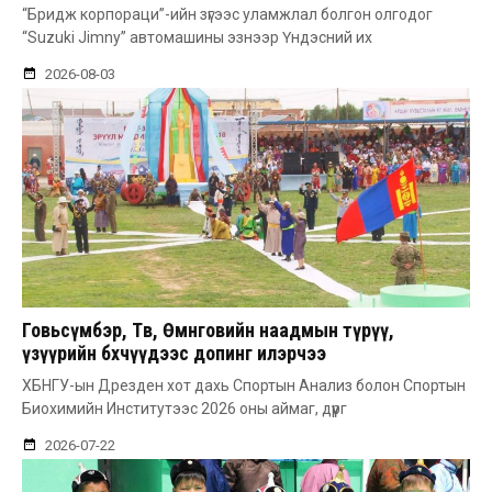
“Бридж корпораци”-ийн зүгээс уламжлал болгон олгодог
“Suzuki Jimny” автомашины эзнээр Үндэсний их
2026-08-03
Говьсүмбэр, Төв, Өмнөговийн наадмын түрүү,
үзүүрийн бөхчүүдээс допинг илэрчээ
ХБНГУ-ын Дрезден хот дахь Спортын Анализ болон Спортын
Биохимийн Институтээс 2026 оны аймаг, дүүрг
2026-07-22