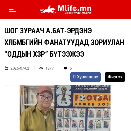
ШОГ ЗУРААЧ А.БАТ-ЭРДЭНЭ
ХӨЛБӨМБӨГИЙН ФАНАТУУДАД ЗОРИУЛАН
“ОДДЫН ХӨЗӨР” БҮТЭЭЖЭЭ
2026-07-02
1877
5
Хуваалцах
Жиргэх