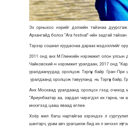
Эх орныхоо нэрийг дэлхийн тайзнаа дуурсгаж
Архангайд болох “Ara festival”-ийн задгай тайза
Тэрээр сошиал хуудаснаа дараах мэдээллийг оруу
2011 онд анх М.Глинкийн нэрэмжит олон улсын ду
Чайковский-н нэрэмжит уралдаан, 2017 онд “Кард
уралдаануудад оролцож Тэргүүн байр Гран-При 
уралдаанд оролцож тавууланд нь Тэргүүн байр, Гр
Анх Москвад уралдаанд оролцох гээд очиход ма
“Ариунбаатар аа, зардал чирэгдэл их гарна, чи ам
инээгээд цааш яваад өглөө.
Хоёр жил багш нартайгаа хэрэндээ л сургуулил
шантарч, урам авч урагшилж бид их л хичээл зүтгэ