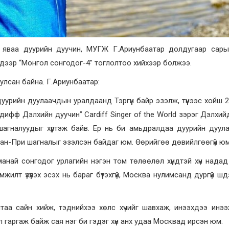
 яваа дуурийн дуучин, МУГЖ Г.Ариунбаатар долдугаар сары
н дээр “Монгол сонгодог-4” тоглолтоо хийхээр болжээ.
лсан байна. Г.Ариунбаатар:
урийн дуулаачдын уралдаанд Тэргүүн байр эзэлж, түүнээс хойш 
ифф Дэлхийн дуучин” Cardiff Singer of the World зэрэг Дэлхий
шагналуудыг хүртэж байв. Ер нь би амьдралдаа дуурийн дуул
ан-При шагналыг эзэлсэн байдаг юм. Өөрийгөө дөвийлгөөгүй юм ш
най сонгодог урлагийн нэгэн том төлөөлөл хүндтэй хүн нада
жилт үзүүлэх эсэх нь бараг бүтэхгүй, Москва нулимсанд дургүй шд
таа сайн хийж, тэднийхээ хөлс хүчийг шавхаж, инээхдээ инээ
л гаргаж байж сая нэг би гэдэг хүн анх удаа Москвад ирсэн юм.