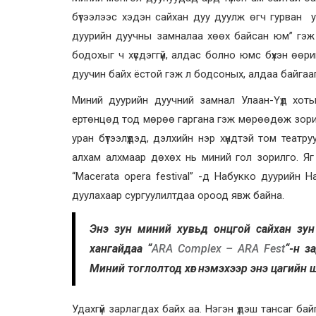
бүтээлээс хэдэн сайхан дуу дуулж өгч гурван у
дуурийн дуучны замналаа хөөх байсан юм” гэж 
бодохыг ч хүсдэггүй, алдас болно юмс бүхэн өө
дуучин байх ёстой гэж л бодсоных, алдаа байгаагү
Миний дуурийн дуучний замнал Улаан-Үүд хот
ертөнцөд тод мөрөө гаргана гэж мөрөөдөж зориод
уран бүтээлүүдэд, дэлхийн нэр хүндтэй том те
алхам алхмаар дөхөх нь миний гол зорилго. Я
“Macerata opera festival” -д Набукко дуурийн
дуулахаар сургуулилтдаа ороод явж байна.
Энэ зун миний хувьд онцгой сайхан зу
хангайдаа “
ARA Complex – ARA Fest
“-н з
Миний тоглолтод хөг нэмэхээр энэ цагийн 
Удахгүй зарлагдах байх аа. Нэгэн үдэш тансаг б