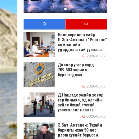
Боловсролын сайд
Л.Энх-Амгалан “Pearson”
компанийн
удирдлагатай уулзлаа
2026-08-07
Долоодугаар сард
709.503 зөрчил
бүртгэгджээ
2026-08-07
Д.Нацагдоржийн ховор
гар бичмэл, эд өлгийн
зүйлс бүхий тусгай
үзэсгэлэнг нээлээ
2026-08-07
Э.Бат-Амгалан: Тухайн
барилгынхаа 50-аас
дээш хувийг барьсан