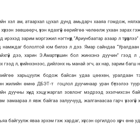
үсийн хэл ам, атаархал цухал дунд амьдарч хааяа гомдож, нялх
хүлээн зөвшөөрч, үзэн ядахгүй өөрийгөө чөлөөлж ухаан зарах гэ
ирэхэд зарим мэргэжил нэгтнүүд “Ариунбаатар азаар л түрүүллээ”
ээд намждаг бололтой юм билээ л дээ. Ямар сайндаа “Уралдаан
йхгүй дээ, харин Э.Амартүвшин бол жинхэнэ дуучин” гээд л
 гээд л, үеийнхэнээс, дийлэнх нь манай эгч, ах нар, зарим багш 
рийгөө харьцуулж бодож байсан удаа цөөхөн, уралдаан тэм
эн жилийн өмнө ДБЭТ-т гоцлол дуучинаар уран бүтээлээ туу
ийн дуучны хүнд хэцүү, жаргал зовлонг мэдрээд эхэлчихсэн ба
ам замаараа л явж байгаа залуучууд, жалганаасаа гарч үзээгүй хүм
яа байгуулж яваа эрхэм гэж хардаг, хүссэн оргилдоо хүрч өнө у