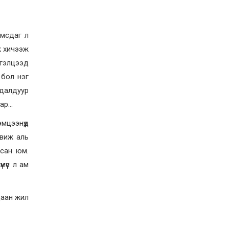
учруулдаг цаг агаарын
аюулт үзэгдлүүдийн нэг
нь ХЭТ ХАЛУУН
2026-07-23
Дүүжин замын тээвэр
амсдаг л
энэ оны 12 дугаар сард
ж хичээж
ашиглалтад бүрэн орно
 гэлцээд
2026-07-23
 бол нэг
Говьсүмбэр, Төв,
 далдуур
Өмнөговийн наадмын
түрүү, үзүүрийн
нар…
бөхчүүдээс допинг
илэрчээ
2026-07-22
цээнүүд
Ховд аймагт тарваган
рвиж аль
тахал өвчний сэжигтэй
тохиолдол бүртгэгджээ
йсан юм.
үүс л ам
2026-07-22
Ерөнхийлөгчийн
санаачилгаар Олон улс
даан жил
судлалын хүрээлэн
байгуулна
2026-07-22