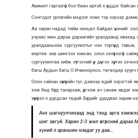
Амжилт гаргахгүй бол бөөн өртэй л үлддэг байсан санаг
Сонгодог урлагийн мэдлэг хомс тэр хэрээр дэмжл
Аа харин надад тийм нөхцөл байдал үнэнийг хэлэхэ
учраас мөн дараа дараагийн уралдаанд явахад хү
уралдааныхаа сургуулилтыг нэн тэргүүнд тавьж
өөртөө зөв шингээх юмсан, олон хэлүүлэхгүй сайж
сургуулилтаа хийж зүтгэсний үр дүнгээ хүртэх хэч
багш Ардын багш О.Ичинхорлоо, төгөлдөр хуурч ба
Олон сайхан хүмүүсийн тус дэмээр өдий зэрэгтэй я
ээж бид бүгд талархаж, үргэлж ач санаж явдаг 
хүмүүсээ л дурдсан төдий. Бүгдийг дурдвал зарим н
Анх шагнуулчихаад энд тэнд арга хэмжээ
шиг эвгүй. Харин 2-3 жил өнгөрсний дараа 
хүний л араншин юмдаг уу даа…