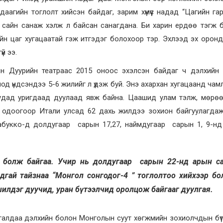
даагийн тоглолт хийсэн байдаг, зарим хүмүүс надад “Цагийн га
сайн санаж хэлж л байсан санагдана. Би харин ердөө тэгж б
рийн цаг хугацаатай гэж итгэдэг болохоор тэр. Эхлээд эх орон
й ээ.
ын Дуурийн театраас 2015 оноос эхэлсэн байдаг ч дэлхийн 
 үндсэндээ 5-6 жилийг л үдэж буй. Энэ ахархан хугацаанд чамл
атруудад уригдаад дуулаад явж байна. Цаашид улам тэлж, мөр
г одоогоор Итали улсад 62 дахь жилдээ зохион байгуулагда
 Набукко-д долдугаар сарын 17,27, наймдугаар сарын 1, 9-нд
н болж байгаа. Учир нь долдугаар сарын 22-нд арын с
адгай тайзнаа “Монгол сонгодог-4 ” тоглолтоо хийхээр бо
шилдэг дуучид, уран бүтээлчид оролцож байгааг дуулгая.
айгалдаа дэлхийн болон Монголын суут хөгжмийн зохиолчдын бүтэ