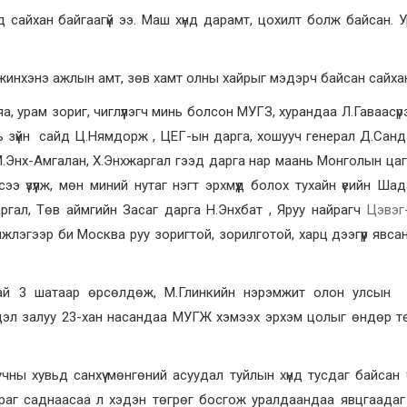
ад сайхан байгаагүй ээ. Маш хүнд дарамт, цохилт болж байсан. 
 жинхэнэ ажлын амт, зөв хамт олны хайрыг мэдэрч байсан сайхан 
, урам зориг, чиглүүлэгч минь болсон МУГЗ, хурандаа Л.Гаваасүр
уль зүйн сайд Ц.Нямдорж , ЦЕГ-ын дарга, хошууч генерал Д.Санд
, М.Энх-Амгалан, Х.Энхжаргал гээд дарга нар маань Монголын ца
э үзүүлж, мөн миний нутаг нэгт эрхмүүд болох тухайн үеийн Ша
гал, Төв аймгийн Засаг дарга Н.Энхбат , Яруу найрагч
Цэвэг
мжлэгээр би Москва руу зоригтой, зорилготой, харц дээгүүр явса
й 3 шатаар өрсөлдөж, М.Глинкийн нэрэмжит олон улсын 
, цэл залуу 23-хан насандаа МУГЖ хэмээх эрхэм цолыг өндөр 
ны хувьд санхүү мөнгөний асуудал туйлын хүнд тусдаг байсан ү
 амраг саднаасаа л хэдэн төгрөг босгож уралдаандаа явцгаадаг