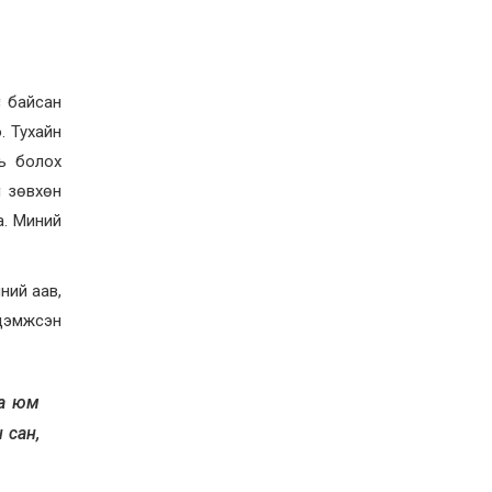
2026-07-27
Оюу толгойн төслөөс
иргэддээ ноогдол ашиг
хүртээх ажлын хэсэг
байгуулжээ
с байсан
2026-07-24
. Тухайн
Сөүлийн гудамжийг
амралтын өдрүүдэд
ль болох
автомашингүй бүс
й зөвхөн
болгоно
2026-07-24
а. Миний
Ховд аймагт
бүртгэгдсэн тарваган
тахлын сэжигтэй
ний аав,
тохиолдол батлагджээ
 дэмжсэн
2026-07-24
НЗД-ын орлогч асан
Т.Даваадалайгийн
цагдан хорих таслан
аа юм
сэргийлэх арга хэмжээг
нэг сараар сунгажээ
2026-07-23
 сан,
Хүний эрүүл мэндэд
хамгийн их эрсдэл