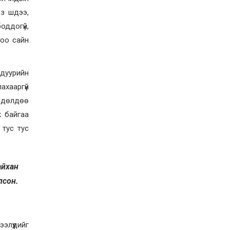
магнитудын хүчтэй
рз шдээ,
газар хөдлөлт болжээ
2026-07-21
оддогүй,
Тажикистан Улсын
доо сайн
Ерөнхийлөгч энэ сарын
20-22-ны өдрүүдэд
Монгол Улсад төрийн
айлчлал хийнэ
дуурийн
2026-07-20
ахааргүй
Улсын арслан
Р.Пүрэвдагва энэ
өөдөлдөө
жилийн Үндэсний их
баяр наадамд барилдах
ж байгаа
боломжгүй боллоо
2026-07-08
 тус тус
Үндэсний их баяр
наадмын өсвөрийн
сурын харвааны
шилдгүүд тодорлоо
айхан
2026-07-08
лсон.
элүүдийг