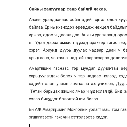
Сайны хажуугаар саар байлгүй яахав,
Анхны уралдаанаас хойш өдийг хүртэл олон хүмү
байлаа. Ер нь ихэнхдээ өрөвдөж нөхцөл байдлыг 
иржээ, одоо ч дасаж дээ. Анхны уралдаанд ороод 
л. Удаа дараа амжилт үзүүлээд ирэхээр тэгэс г
хэрэг. Ариукд дуурь дуулах чадвар даан ч ба
ярьцгаана, яс хаяна, надтай таарахаараа долоочих
Амартүвшин гэснээс тэр мундаг дуучинтай өө
харьцуулагдаж болох ч тэр надаас нэлээд хэд
хэдийн олон улсын замналаа эхлүүлчихсэн, Дуур
Түүнтэй барьцах жиших ямар ч үндэслэл үгүй. Бид з
хэлээ билүүддэг бололтой юм билээ.
Би АЖ Амартүвшинг Монголын урлагт маш том гавь
эгшиглээсэй гэж чин сэтгэлээсээ хүсдэг.