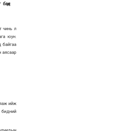
Орон нутгийн зам
өгөөд
ашигласны төлбөрийг
ирэх сарын 1-ээс эхлэн
5000 төгрөг болгож
нэмэгдүүлнэ
2026-07-22
т чинь л
НӨАТ-ын сугалааны
тохирлоос 5-30 сая
га юун.
төгрөгийн нэг азтан
д байгаа
тодорчээ
2026-07-22
н аясаар
Н.Номтойбаяр: Энэ
жилийн баяр наадмыг
зохион байгуулахад 9.3
тэрбумыг зарцуулсан, 2
тэрбум төгрөгийн
орлого олсон
2026-07-21
Гурванбулаг, Баянбулаг
сумдын нутагт тарвага
олноор хорогдож,
 яаж ийж
тарваган тахлын
байгалийн голомт
ь бидний
идэвхэжжээ
2026-07-21
Увс аймагт 3.6,
Өвөрхангай аймагт 3.8
иолчидын