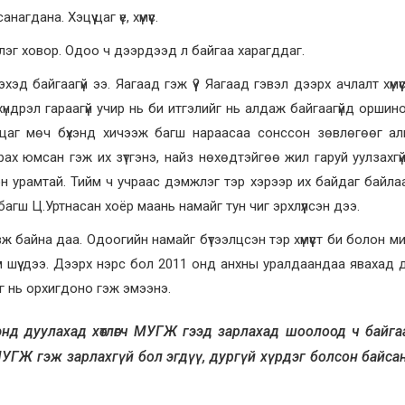
дана. Хэцүү цаг үе, хүмүүс.
эг ховор. Одоо ч дээрдээд л байгаа харагддаг.
д байгаагүй ээ. Яагаад гэж үү? Яагаад гэвэл дээрх ачлалт хүмүү
ндрэл гараагүй учир нь би итгэлийг нь алдаж байгаагүйд оршино
, цаг мөч бүхэнд хичээж багш нараасаа сонссон зөвлөгөөг а
рах юмсан гэж их зүтгэнэ, найз нөхөдтэйгөө жил гаруй уулзахгү
нээн урамтай. Тийм ч учраас дэмжлэг тэр хэрээр их байдаг байла
гш Ц.Уртнасан хоёр маань намайг тун чиг эрхлүүлсэн дээ.
вж байна даа. Одоогийн намайг бүтээлцсэн тэр хүмүүст би болон ми
юм шүү дээ. Дээрх нэрс бол 2011 онд анхны уралдаандаа явахад
эг нь орхигдоно гэж эмээнэ.
нд дуулахад хөтлөгч МУГЖ гээд зарлахад шоолоод ч байг
МУГЖ гэж зарлахгүй бол эгдүү, дургүй хүрдэг болсон байсан