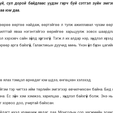
лгүй, сул дорой байдлаас үүдэн гарч буй сэтгэл зүйн эмгэг б
йгаа юм даа.
 өөрөө өөртөө найдаж, өөртэйгөө л тулж ажиллавал чухам өөр
илттай яваа нэгэнтэйгээ өөрийгөө харьцуулж зовох шаардла
эрхэвч сайн зүйлд хүргэхгүй. Тэгж л их алдар нэр, хүндлэл хүсээ
өөр арга байхгүй, Галактикын дуучид минь. Үнэн үйл бүхэн цагий
ө ялах тэмцэл өрнөдөг юм шдээ, өнгөцхөн хэлэхэд.
йгэм тэр чигтээ ийм төрлийн эмгэгээр өвчилчихсөн байна. Бид
а. Ёс зүйн хэм хэмжээ, харилцаа , хүндлэл байхгүй болж. Энэ н
г хорвоо доо, учиртай байхсан.
байдагт ихэд урамшиж явдаг даа. Монголын сор хөгжмийн зох