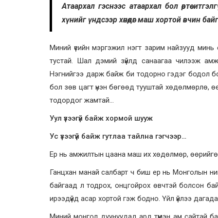
Атаархал гэснээс атаархал бол өөртөө итгэ
хүнийг үндсээр хөнөөдөг маш хортой өвчин ба
Миний үеийн мэргэжил нэгт зарим найзууд минь
тустай. Шал дэмий зүйлд санаагаа чилээж амж
Нэгнийгээ дарж байж би тодорно гэдэг бодол бол х
бол зөв цагт үнэн бөгөөд тууштай хөдөлмөрлө, өөр
тодордог жамтай…
Уул үзээгүй байж хормой шууж
Ус үзээгүй байж гутлаа тайлна гэгчээр…
Ер нь амжилтын цаана маш их хөдөлмөр, өөрийгө
Ганцхан манай салбарт ч биш ер нь Монголын ни
байгаад л тодрох, онцгойрох өвчтэй болсон байн
ирээдүйд асар хортой гэж бодно. Үйл үйлээ дагада
Миний монгол дуунуудад ард түмэн ам сайтай 