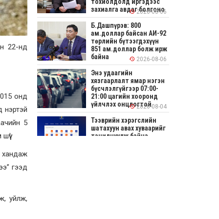
тохиолдолд иргэдээс
захиалга авдаг болгоно
2026-08-06
Б.Дашпүрэв: 800
ам.доллар байсан АИ-92
төрлийн бүтээгдэхүүн
н 22-нд
851 ам.доллар болж ирж
байна
2026-08-06
Энэ удаагийн
хязгаарлалт ямар нэгэн
бүсчлэлгүйгээр 07:00-
2015 онд
21:00 цагийн хооронд
үйлчлэх онцлогтой
2026-08-04
д нэртэй
Тээврийн хэрэгслийн
аачийн 5
шатахуун авах хуваарийг
үү!
танилцуулж байна
д хандаж
2026-08-04
ээ” гээд
СОНИРХОЛТОЙ: Ихэр
шар, цусан толботой
өндөг аюултай юу?
ж, уйлж,
2026-08-04
Улсын заан