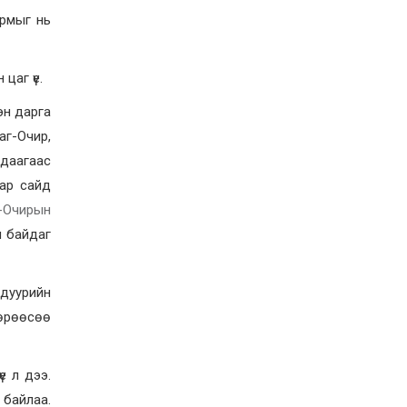
Д.Алтанцоож энэ сарын
Урмыг нь
17-ны өдөр “Заан
Жимни” автомашинаа
гардан авна
2026-08-03
цаг үе.
Г.Дамдинням: Улсын
дугаарын тэгш,
сондгойгоор хязгаарлан
эн дарга
шатахуун олгоно
аг-Очир,
2026-08-03
гдаагаас
ОХУ шатахууны
экспортын хоригоо 2027
дар сайд
оны нэгдүгээр сар
-Очирын
хүртэл сунгажээ
2026-07-31
н байдаг
Шинэ бүтцээр хичээлийн
жил дөрвөн улиралтай
боллоо
дуурийн
төрөөсөө
2026-07-28
Нийслэлийн хэмжээнд
өнгөрсөн долоо хоногт
е л дээ.
гал түймрийн 35
дуудлага бүртгэгджээ
 байлаа.