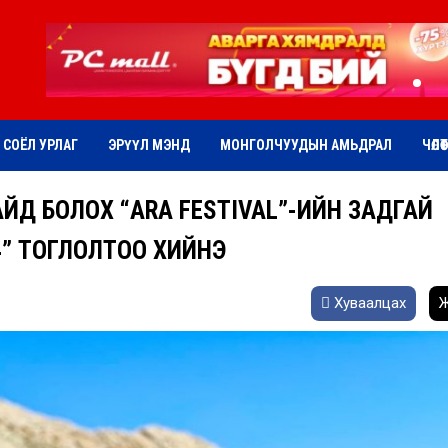
СОЁЛ УРЛАГ
ЭРҮҮЛ МЭНД
МОНГОЛЧУУДЫН АМЬДРАЛ
ЧӨЛӨ
ЙД БОЛОХ “ARA FESTIVAL”-ИЙН ЗАДГАЙ
” ТОГЛОЛТОО ХИЙНЭ
Хуваалцах
Ж