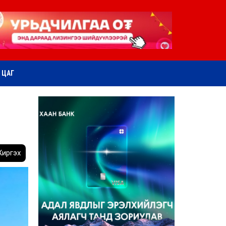
ӨТ ЦАГ
иргэх