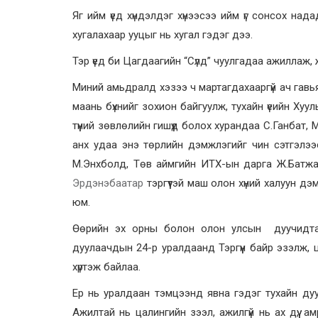
Яг ийм үед хүндэлдэг хүнээсээ ийм үг сонсох над
хугалахаар ууцыг нь хугал гэдэг дээ.
Тэр үед би Цагдаагийн “Сүлд” чуулгадаа ажиллаж,
Миний амьдралд хэзээ ч мартагдахааргүй ач гавьяа
маань бүхнийг зохион байгуулж, тухайн үеийн Ху
түүний зөвлөлийн гишүүд болох хурандаа С.Ганбат
анх удаа энэ төрлийн дэмжлэгийг чин сэтгэлээсэ
М.Энхболд, Төв аймгийн ИТХ-ын дарга Ж.Батжар
Эрдэнэбаатар
тэргүүтэй маш олон хүний халуун дэ
юм.
Өөрийн эх орны болон олон улсын дуучидта
дуулаачдын 24-р уралдаанд Тэргүүн байр эзэлж
хүртэж байлаа.
Ер нь уралдаан тэмцээнд явна гэдэг тухайн дууч
Ажилтай нь цалингийн зээл, ажилгүй нь ах дүү,