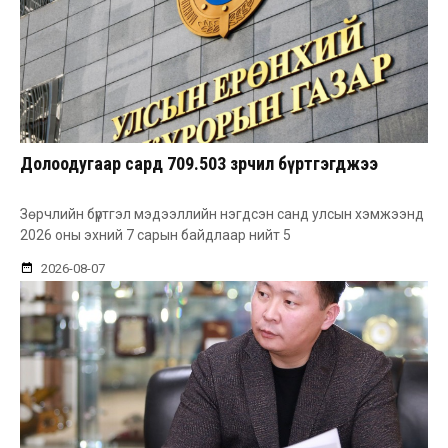
Долоодугаар сард 709.503 зөрчил бүртгэгджээ
Зөрчлийн бүртгэл мэдээллийн нэгдсэн санд улсын хэмжээнд
2026 оны эхний 7 сарын байдлаар нийт 5
2026-08-07