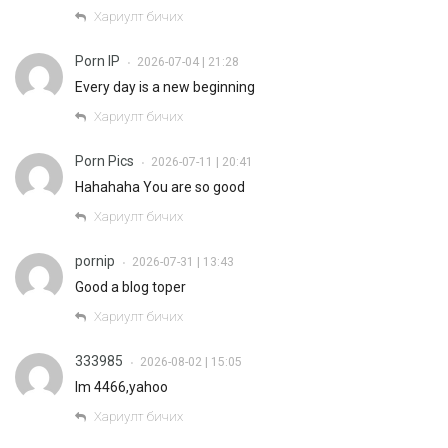
Хариулт бичих
Porn IP
2026-07-04 | 21:28
•
Every day is a new beginning
Хариулт бичих
Porn Pics
2026-07-11 | 20:41
•
Hahahaha You are so good
Хариулт бичих
pornip
2026-07-31 | 13:43
•
Good a blog toper
Хариулт бичих
333985
2026-08-02 | 15:05
•
Im 4466,yahoo
Хариулт бичих