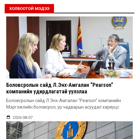
ХОЛБООТОЙ МЭДЭЭ
Боловсролын сайд Л.Энх-Амгалан “Pearson”
компанийн удирдлагатай уулзлаа
Боловсролын сайд Л.Энх-Амгалан "Pearson" компанийн
Мэргэжлийн боловсрол, ур чадварын асуудал хариуцс
2026-08-07