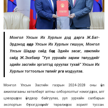
Монгол Улсын Их Хурлын дэд дарга Ж.Бат-
Эрдэнэд өнөөдөр Улсын Их Хурлын гишүүн, Монгол
Улсын Шадар сайд бөгөөд Эдийн засаг, хөгжлийн
сайд Ж.Энхбаяр “Уул уурхайн зарим төслүүдийг
эдийн засгийн эргэлтэд оруулах тухай” Улсын Их
Хурлын тогтоолын төслийг өргөн мэдүүлэв.
Монгол Улсын Засгийн газрын 2024-2028 оны үйл
ажиллагааны хөтөлбөрт алтны олборлолтыг нэмэгдүүлэх, алт
цэвэршүүлэх үйлдвэр байгуулах, уул уурхайн салбарын
экспортын бүтээгдэхүүнийг төрөлжүүлэх зорилт туссан.