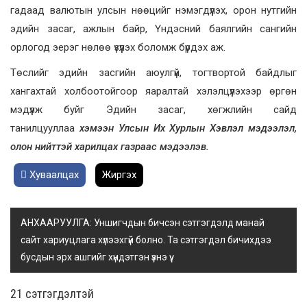
гадаад валютын улсын нөөцийг нэмэгдүүлэх, орон нутгийн
эдийн засаг, ажлын байр, Үндэсний баялгийн сангийн
орлогод эерэг нөлөө үзүүлэх боломж бүрдэх аж.
Төслийг эдийн засгийн аюулгүй, тогтвортой байдлыг
хангахтай холбоотойгоор яаралтай хэлэлцүүлэхээр өргөн
мэдүүлж буйг Эдийн засаг, хөгжлийн сайд
танилцууллаа
хэмээн Улсын Их Хурлын Хэвлэл мэдээлэл,
олон нийттэй харилцах газраас мэдээлэв.
Хуваалцах
Жиргэх
АНХААРУУЛГА: Уншигчдын бичсэн сэтгэгдэлд манай
сайт хариуцлага хүлээхгүй болно. Та сэтгэгдэл бичихдээ
бусдын эрх ашгийг хүндэтгэн үзнэ үү.
21 cэтгэгдэлтэй