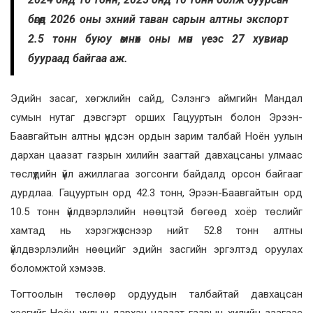
бөгөөд 2026 оны эхний таван сарын алтны экспорт
2.5 тонн буюу өмнөх оны мөн үеэс 27 хувиар
буураад байгаа аж.
Эдийн засаг, хөгжлийн сайд, Сэлэнгэ аймгийн Мандал
сумын нутаг дэвсгэрт орших Гацууртын болон Эрээн-
Баавгайтын алтны үндсэн ордын зарим талбай Ноён уулын
дархан цаазат газрын хилийн заагтай давхацсаны улмаас
төслүүдийн үйл ажиллагаа зогсонги байдалд орсон байгааг
дурдлаа. Гацууртын орд 42.3 тонн, Эрээн-Баавгайтын орд
10.5 тонн үйлдвэрлэлийн нөөцтэй бөгөөд хоёр төслийг
хамтад нь хэрэгжүүлснээр нийт 52.8 тонн алтны
үйлдвэрлэлийн нөөцийг эдийн засгийн эргэлтэд оруулах
боломжтой хэмээв.
Тогтоолын төслөөр ордуудын талбайтай давхацсан