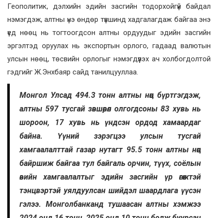
Геополитик, дэлхийн эдийн засгийн тодорхойгүй байдал
нэмэгдэж, алтны үнэ өндөр түвшинд хадгалагдаж байгаа энэ
үед нөөц нь тогтоогдсон алтны ордуудыг эдийн засгийн
эргэлтэд оруулах нь экспортын орлого, гадаад валютын
улсын нөөц, төсвийн орлогыг нэмэгдүүлэх ач холбогдолтой
гэдгийг Ж.Энхбаяр сайд танилцууллаа.
Монгол Улсад 494.3 тонн алтны нөөц бүртгэгдэж,
алтны 597 тусгай зөвшөөрөл олгогдсоны 83 хувь нь
шороон, 17 хувь нь үндсэн ордод хамаардаг
байна. Үүний зэрэгцээ улсын тусгай
хамгаалалттай газар нутагт 95.5 тонн алтны нөөц
байршиж байгаа тул байгаль орчин, түүх, соёлын
өвийн хамгаалалтыг эдийн засгийн үр өгөөжтэй
тэнцвэртэй уялдуулсан шийдэл шаардлага үүсэн
гэлээ. Монголбанканд тушаасан алтны хэмжээ
2024 онд 16 тонн, 2025 онд 10 тонн болж буурсан