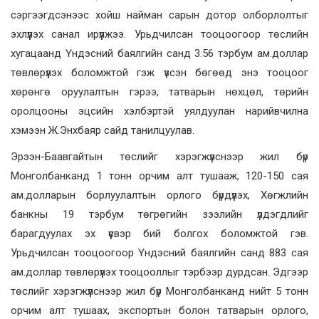
сэргээгдсэнээс хойш найман сарын дотор олборлолтыг
эхлүүлэх санал ирүүлжээ. Урьдчилсан тооцоогоор төслийн
хугацаанд Үндэсний баялгийн санд 3.56 тэрбум ам.доллар
төвлөрүүлэх боломжтой гэж үзсэн бөгөөд энэ тооцоог
хөрөнгө оруулалтын гэрээ, татварын нөхцөл, төрийн
оролцооны эцсийн хэлбэртэй уялдуулан нарийвчилна
хэмээн Ж.Энхбаяр сайд танилцуулав.
Эрээн-Баавгайтын төслийг хэрэгжүүлснээр жил бүр
Монголбанканд 1 тонн орчим алт тушааж, 120-150 сая
ам.долларын борлуулалтын орлого бүрдүүлэх, Хөгжлийн
банкны 19 тэрбум төгрөгийн зээлийн үлдэгдлийг
барагдуулах эх үүсвэр бий болгох боломжтой гэв.
Урьдчилсан тооцоогоор Үндэсний баялгийн санд 883 сая
ам.доллар төвлөрүүлэх тооцооллыг тэрбээр дурдсан. Эдгээр
төслийг хэрэгжүүлснээр жил бүр Монголбанканд нийт 5 тонн
орчим алт тушаах, экспортын болон татварын орлого,