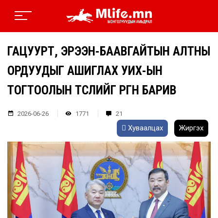
ГАЦУУРТ, ЭРЭЭН-БААВГАЙТЫН АЛТНЫ
ОРДУУДЫГ АШИГЛАХ УИХ-ЫН
ТОГТООЛЫН ТӨСЛИЙГ ӨРГӨН БАРИВ
2026-06-26
1771
21
Хуваалцах
Жиргэх