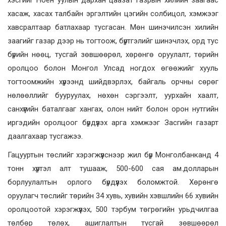
хэсгийг Ноён уулын дархан цаазат газрын хилийн заагаас
хасаж, хасах талбайн эргэлтийн цэгийн солбицол, хэмжээг
хавсралтаар батлахаар тусгасан. Мөн шинэчилсэн хилийн
заагийг газар дээр нь тогтоож, бүртгэлийг шинэчлэх, орд тус
бүрийн нөөц, тусгай зөвшөөрөл, хөрөнгө оруулалт, төрийн
оролцоо болон Монгол Улсад ногдох өгөөжийг хууль
тогтоомжийн хүрээнд шийдвэрлэх, байгаль орчны сөрөг
нөлөөллийг бууруулах, нөхөн сэргээлт, уурхайн хаалт,
санхүүгийн баталгааг хангах, олон нийт болон орон нутгийн
иргэдийн оролцоог бүрдүүлэх арга хэмжээг Засгийн газарт
даалгахаар тусгажээ.
Гацууртын төслийг хэрэгжүүлснээр жил бүр Монголбанканд 4
тонн хүртэл алт тушааж, 500-600 сая ам.долларын
борлуулалтын орлого бүрдүүлэх боломжтой. Хөрөнгө
оруулагч төслийг төрийн 34 хувь, хувийн хэвшлийн 66 хувийн
оролцоотой хэрэгжүүлэх, 500 тэрбум төгрөгийн урьдчилгаа
төлбөр төлөх, ашиглалтын тусгай зөвшөөрөл