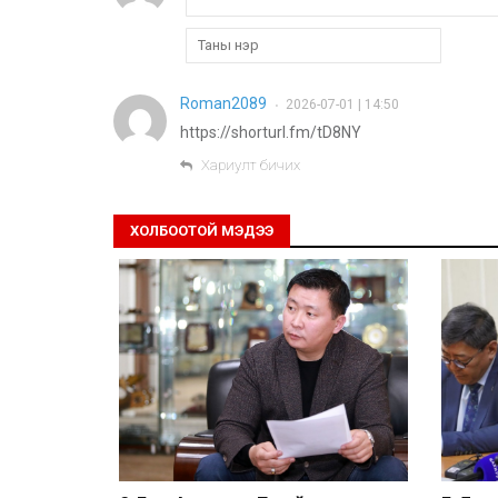
Roman2089
2026-07-01 | 14:50
•
https://shorturl.fm/tD8NY
Хариулт бичих
ХОЛБООТОЙ МЭДЭЭ