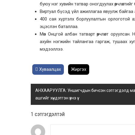
буюу нэг хувийн татвар оногдуулах өөрчлөлтийг
Виртуал бүсэд үйл ажиллагаа явуулж байгаа аж
400 сая хүртэлх борлуулалтын орлоготой аж а
эцэслэн баталлаа.
Мөн Онцгой албан татварт өөрчлөлт оруулсан.
ахуйн нэгжийн тайлангаа гаргаж, тушаах х
мэдээллээ.
Хуваалцах
Жиргэх
АНХААРУУЛГА: Уншигчдын бичсэн сэтгэгдэлд манай
ашгийг хүндэтгэн үзнэ үү.
1 сэтгэгдэлтэй