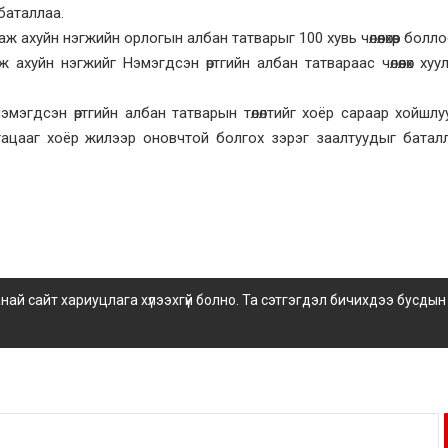
 баталлаа.
 ахуйн нэгжийн орлогын албан татварыг 100 хувь чөлөөлөхөөр болло
хуйн нэгжийг Нэмэгдсэн өртгийн албан татвараас чөлөөлөх хуулийг
 Нэмэгдсэн өртгийн албан татварын төлөлтийг хоёр сараар хойшлу
угацааг хоёр жилээр оновчтой болгох зэрэг заалтуудыг батал
 сайт хариуцлага хүлээхгүй болно. Та сэтгэгдэл бичихдээ бусдын