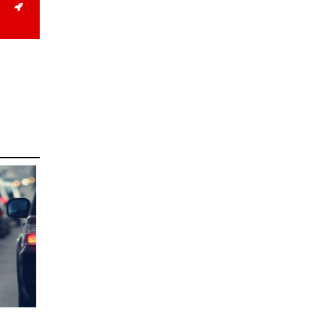
2026-07-27
Оюу толгойн төслөөс
иргэддээ ноогдол ашиг
хүртээх ажлын хэсэг
байгуулжээ
2026-07-24
Сөүлийн гудамжийг
амралтын өдрүүдэд
автомашингүй бүс
болгоно
2026-07-24
Ховд аймагт
бүртгэгдсэн тарваган
тахлын сэжигтэй
тохиолдол батлагджээ
2026-07-24
НЗД-ын орлогч асан
Т.Даваадалайгийн
цагдан хорих таслан
сэргийлэх арга хэмжээг
нэг сараар сунгажээ
2026-07-23
Хүний эрүүл мэндэд
хамгийн их эрсдэл