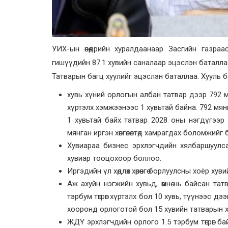
УИХ-ын өнөөдрийн хуралдаанаар Засгийн газраа
гишүүдийн 87.1 хувийн саналаар эцэслэн баталла
Татварын багц хуулийг эцэслэн баталлаа. Хууль 
хувь хүний орлогын албан татвар дээр 792 мя
хүртэлх хэмжээнээс 1 хувьтай байна. 792 мянг
1 хувьтай байх татвар 2028 оны нэгдүгээр 
мянган иргэн хөнгөлөлтөд хамрагдах боломжийг бү
Хувиараа бизнес эрхлэгчдийн хялбаршуулса
хувиар тооцохоор боллоо.
Иргэдийн үл хөдлөх хөрөнгө борлуулсны хоёр хуви
Аж ахуйн нэгжийн хувьд, өмнө нь байсан тат
тэрбум төгрөг хүртэлх бол 10 хувь, түүнээс дээ
хооронд орлоготой бол 15 хувийн татварын хув
ЖДҮ эрхлэгчдийн орлого 1.5 тэрбум төгрөг бай