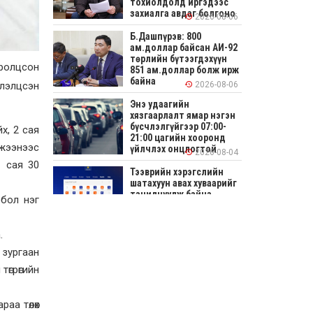
тохиолдолд иргэдээс
захиалга авдаг болгоно
2026-08-06
Б.Дашпүрэв: 800
ам.доллар байсан АИ-92
төрлийн бүтээгдэхүүн
оролцсон
851 ам.доллар болж ирж
байна
элэлцсэн
2026-08-06
Энэ удаагийн
хязгаарлалт ямар нэгэн
бүсчлэлгүйгээр 07:00-
х, 2 сая
21:00 цагийн хооронд
мжээнээс
үйлчлэх онцлогтой
2026-08-04
1 сая 30
Тээврийн хэрэгслийн
шатахуун авах хуваарийг
танилцуулж байна
 бол нэг
2026-08-04
.
СОНИРХОЛТОЙ: Ихэр
шар, цусан толботой
 зургаан
өндөг аюултай юу?
төгрөгийн
2026-08-04
аа төлөх
Улсын заан