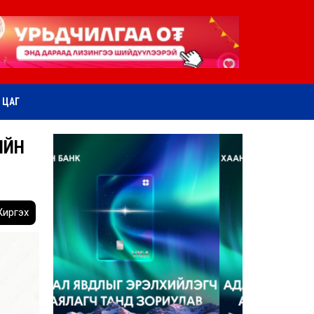
ӨТ ЦАГ
ИЙН
иргэх