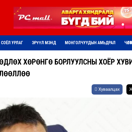
СОЁЛ УРЛАГ
ЭРҮҮЛ МЭНД
МОНГОЛЧУУДЫН АМЬДРАЛ
ЧӨЛӨ
ХӨДЛӨХ ХӨРӨНГӨ БОРЛУУЛСНЫ ХОЁР ХУВ
ӨЛӨӨЛЛӨӨ
Хуваалцах
Ж