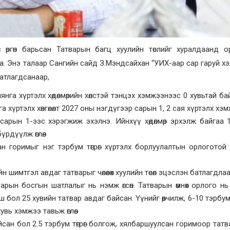
с өргөн барьсан Татварын багц хуулийн төслийг хуралдаанд 
а. Энэ талаар Сангийн сайд З.Мэндсайхан “УИХ-аар сар гаруй х
батлагдсанаар,
нга хүртэлх хөдөлмөрийн хөлстэй тэнцэх хэмжээнээс 0 хувьтай бай
а хүртэлх хөнгөлөлт 2027 оны нэгдүгээр сарын 1, 2 сая хүртэлх хэ
сарын 1-ээс хэрэгжиж эхэлнэ. Ийнхүү хөдөлмөр эрхэлж байгаа 
рдүүлж өглөө.
н горимыг нэг тэрбум төгрөг хүртэлх борлуулалтын орлоготой
йн шимтгэл авдаг татварыг чөлөөлөх хуулийн төсөл эцэслэн батлагдлаа
варын босгын шатлалыг нь нэмж өгсөн. Татварын өмнөх орлого нь
ш бол 25 хувийн татвар авдаг байсан. Үүнийг өөрчилж, 6-10 тэрбум 
ь хэмжээ тавьж өглөө.
сан бол 2.5 тэрбум төгрөг болгож, хялбаршуулсан горимоор татвар