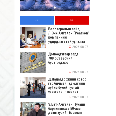
Боловсролын сайд
Л.Энх-Амгалан “Pearson”
компанийн
удирдлагатай уулзлаа
2026-08-07
Долоодугаар сард
709.503 зөрчил
бүртгэгджээ
2026-08-07
Д.Нацагдоржийн ховор
гар бичмэл, эд өлгийн
зүйлс бүхий тусгай
үзэсгэлэнг нээлээ
2026-08-07
Э.Бат-Амгалан: Тухайн
барилгынхаа 50-аас
дээш хувийг барьсан