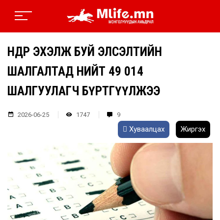
ӨНӨӨДӨР ЭХЭЛЖ БУЙ ЭЛСЭЛТИЙН
ШАЛГАЛТАД НИЙТ 49 014
ШАЛГУУЛАГЧ БҮРТГҮҮЛЖЭЭ
2026-06-25
1747
9
Хуваалцах
Жиргэх