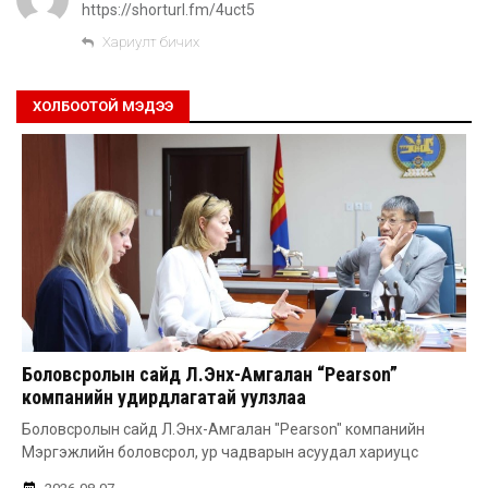
https://shorturl.fm/4uct5
Хариулт бичих
ХОЛБООТОЙ МЭДЭЭ
Боловсролын сайд Л.Энх-Амгалан “Pearson”
компанийн удирдлагатай уулзлаа
Боловсролын сайд Л.Энх-Амгалан "Pearson" компанийн
Мэргэжлийн боловсрол, ур чадварын асуудал хариуцс