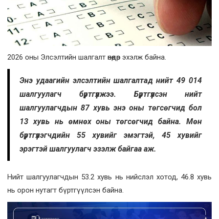
2026 оны Элсэлтийн шалгалт өнөөдөр эхэлж байна.
Энэ удаагийн элсэлтийн шалгалтад нийт 49 014
шалгуулагч бүртгүүлжээ. Бүртгүүлсэн нийт
шалгуулагчдын 87 хувь энэ оны төгсөгчид бол
13 хувь нь өмнөх оны төгсөгчид байна. Мөн
бүртгүүлэгчдийн 55 хувийг эмэгтэй, 45 хувийг
эрэгтэй шалгуулагч эзэлж байгаа аж.
Нийт шалгуулагчдын 53.2 хувь нь нийслэл хотод, 46.8 хувь
нь орон нутагт бүртгүүлсэн байна.