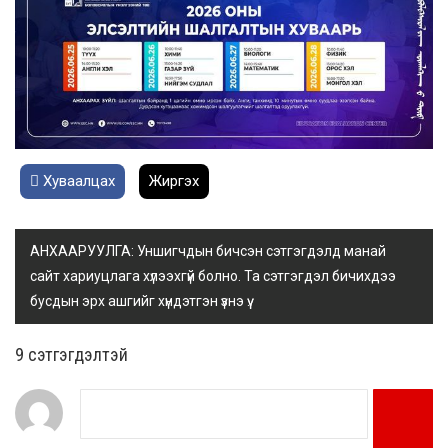
Хуваалцах
Жиргэх
АНХААРУУЛГА: Уншигчдын бичсэн сэтгэгдэлд манай
сайт хариуцлага хүлээхгүй болно. Та сэтгэгдэл бичихдээ
бусдын эрх ашгийг хүндэтгэн үзнэ үү.
9 cэтгэгдэлтэй