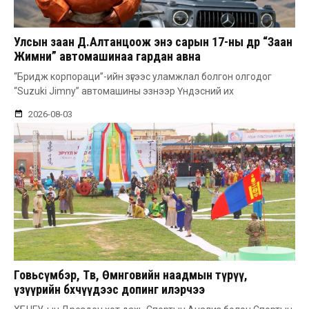
Улсын заан Д.Алтанцоож энэ сарын 17-ны өдөр “Заан
Жимни” автомашинаа гардан авна
“Бридж корпораци”-ийн зүгээс уламжлал болгон олгодог
“Suzuki Jimny” автомашины эзнээр Үндэсний их
2026-08-03
Говьсүмбэр, Төв, Өмнөговийн наадмын түрүү,
үзүүрийн бөхчүүдээс допинг илэрчээ