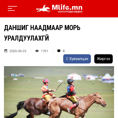
ДАНШИГ НААДМААР МОРЬ
УРАЛДУУЛАХГҮЙ
2026-06-23
1761
8
Хуваалцах
Жиргэх