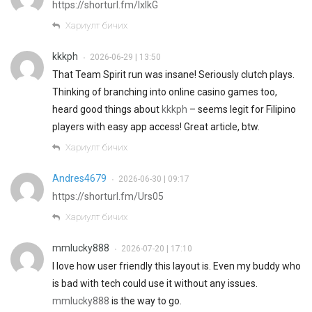
https://shorturl.fm/IxlkG
Хариулт бичих
kkkph
2026-06-29 | 13:50
•
That Team Spirit run was insane! Seriously clutch plays.
Thinking of branching into online casino games too,
heard good things about
kkkph
– seems legit for Filipino
players with easy app access! Great article, btw.
Хариулт бичих
Andres4679
2026-06-30 | 09:17
•
https://shorturl.fm/Urs05
Хариулт бичих
mmlucky888
2026-07-20 | 17:10
•
I love how user friendly this layout is. Even my buddy who
is bad with tech could use it without any issues.
mmlucky888
is the way to go.