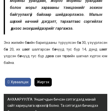
морины уралдаан, жороо морины уралдаан
болон морьт харвааны тэмцээнийг зохион
байгуулахгүй байхаар шийдвэрлэжээ. Малын
шүлхий өвчний дэгдэлт, тархалтаас сэргийлэх
үүднээс энэхүү шийдвэрийг гаргажээ.
Энэ жилийн бөхийн барилдааны түрүүлсэн бөх 30, үзүүрлэсэн
бөх 20, их шөвөгт шалгарсан бөхчүүд тус бүр 14, дунд шөвөгт
үлдсэн бөхчүүд тус бүр дөрвөн сая төгрөгийн шагнал хүртэх юм
байна.
Хуваалцах
Жиргэх
АНХААРУУЛГА: Уншигчдын бичсэн сэтгэгдэлд манай
сайт хариуцлага хүлээхгүй болно. Та сэтгэгдэл бичихдээ