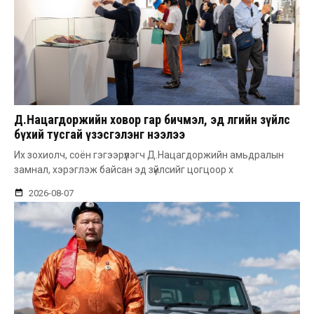
Д.Нацагдоржийн ховор гар бичмэл, эд өлгийн зүйлс
бүхий тусгай үзэсгэлэнг нээлээ
Их зохиолч, соён гэгээрүүлэгч Д.Нацагдоржийн амьдралын
замнал, хэрэглэж байсан эд зүйлсийг цогцоор х
2026-08-07