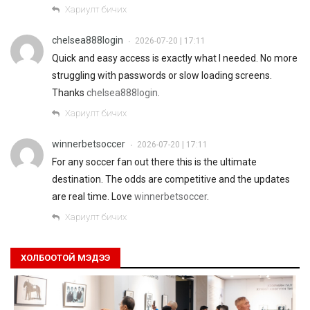
Хариулт бичих
chelsea888login
2026-07-20 | 17:11
•
Quick and easy access is exactly what I needed. No more
struggling with passwords or slow loading screens.
Thanks
chelsea888login
.
Хариулт бичих
winnerbetsoccer
2026-07-20 | 17:11
•
For any soccer fan out there this is the ultimate
destination. The odds are competitive and the updates
are real time. Love
winnerbetsoccer
.
Хариулт бичих
ХОЛБООТОЙ МЭДЭЭ