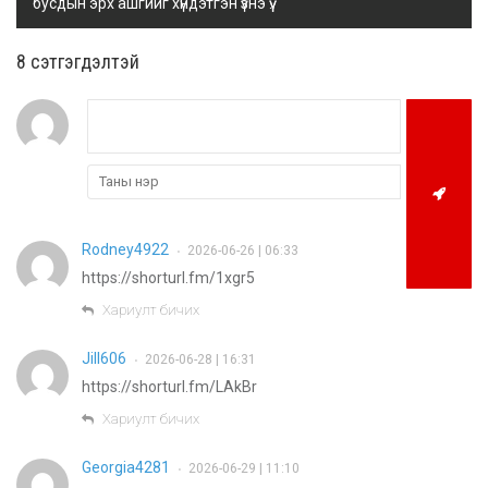
бусдын эрх ашгийг хүндэтгэн үзнэ үү.
8 cэтгэгдэлтэй
Rodney4922
2026-06-26 | 06:33
•
https://shorturl.fm/1xgr5
Хариулт бичих
Jill606
2026-06-28 | 16:31
•
https://shorturl.fm/LAkBr
Хариулт бичих
Georgia4281
2026-06-29 | 11:10
•