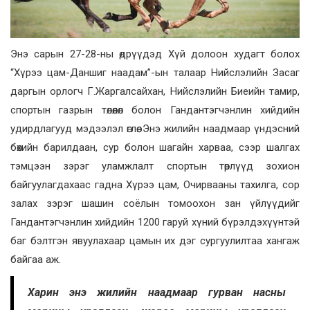
Энэ сарын 27-28-ны өдрүүдэд Хүй долоон худагт болох
“Хүрээ цам-Даншиг наадам”-ын талаар Нийслэлийн Засаг
даргын орлогч Г.Жаргалсайхан, Нийслэлийн Биеийн тамир,
спортын газрын төлөөлөл болон Гандантэгчэнлин хийдийн
удирдлагууд мэдээлэл өглөө. Энэ жилийн наадмаар үндэсний
бөхийн барилдаан, сур болон шагайн харваа, сээр шалгах
тэмцээн зэрэг уламжлалт спортын төрлүүд зохион
байгуулагдахаас гадна Хүрээ цам, Очирвааны тахилга, сор
залах зэрэг шашин соёлын томоохон зан үйлүүдийг
Гандантэгчэнлин хийдийн 1200 гаруй хүний бүрэлдэхүүнтэй
баг бэлтгэн явуулахаар цамын их дэг сургуулилтаа хангаж
байгаа аж.
Харин энэ жилийн наадмаар гурван насны