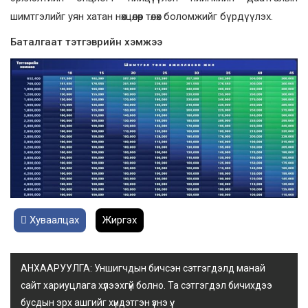
шимтгэлийг уян хатан нөхцөлөөр төлөх боломжийг бүрдүүлэх.
Баталгаат тэтгэврийн хэмжээ
Хуваалцах
Жиргэх
АНХААРУУЛГА: Уншигчдын бичсэн сэтгэгдэлд манай
сайт хариуцлага хүлээхгүй болно. Та сэтгэгдэл бичихдээ
бусдын эрх ашгийг хүндэтгэн үзнэ үү.