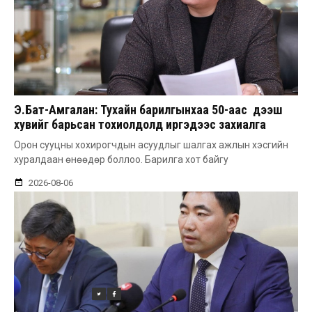
Э.Бат-Амгалан: Тухайн барилгынхаа 50-аас дээш
хувийг барьсан тохиолдолд иргэдээс захиалга
авдаг болгоно
Орон сууцны хохирогчдын асуудлыг шалгах ажлын хэсгийн
хуралдаан өнөөдөр боллоо. Барилга хот байгу
2026-08-06