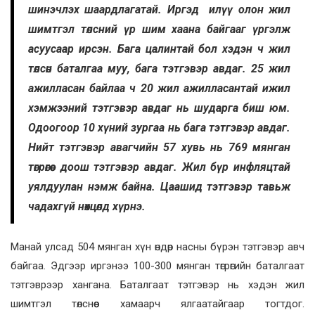
шинэчлэх шаардлагатай. Иргэд илүү олон жил
шимтгэл төлсний үр шим хаана байгааг үргэлж
асуусаар ирсэн. Бага цалинтай бол хэдэн ч жил
төлсөн баталгаа муу, бага тэтгэвэр авдаг. 25 жил
ажилласан байлаа ч 20 жил ажилласантай ижил
хэмжээний тэтгэвэр авдаг нь шударга биш юм.
Одоогоор 10 хүний зургаа нь бага тэтгэвэр авдаг.
Нийт тэтгэвэр авагчийн 57 хувь нь 769 мянган
төгрөгөөс доош тэтгэвэр авдаг. Жил бүр инфляцтай
уялдуулан нэмж байна. Цаашид тэтгэвэр тавьж
чадахгүй нөхцөлд хүрнэ.
Манай улсад 504 мянган хүн өндөр насны бүрэн тэтгэвэр авч
байгаа. Эдгээр иргэнээ 100-300 мянган төгрөгийн баталгаат
тэтгэврээр хангана. Баталгаат тэтгэвэр нь хэдэн жил
шимтгэл төлснөөс хамаарч ялгаатайгаар тогтдог.