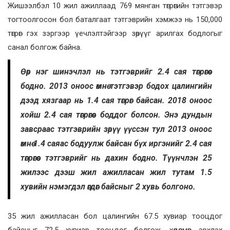
Жишээлбэл 10 жил ажиллаад 769 мянган төгрөгийн тэтгэвэр
тогтоолгосон бол баталгаат тэтгэврийн хэмжээ нь 150,000
төгрөг гэх зэргээр үечлэлтэйгээр зөрүүг арилгах бодлогыг
санал болгож байна.
Өөр нэг шинэчлэл нь тэтгэврийг 2.4 сая төгрөгөөс
бодно. 2013 оноос өмнө тэтгэвэр бодох цалингийн
дээд хязгаар нь 1.4 сая төгрөг байсан. 2018 оноос
хойш 2.4 сая төгрөгөөс боддог болсон. Энэ дундын
завсраас тэтгэврийн зөрүү үүссэн тул 2013 оноос
өмнө 1.4 саяас бодуулж байсан бүх иргэнийг 2.4 сая
төгрөгөөс тэтгэврийг нь дахин бодно. Түүнчлэн 25
жилээс дээш жил ажилласан жил тутам 1.5
хувийн нэмэгдэл өгдөг байсныг 2 хувь болгоно.
35 жил ажилласан бол цалингийн 67.5 хувиар тооцдог
байсныг 72.5 хувиар тооцдог болгож, хөдөлмөр эрхлэх