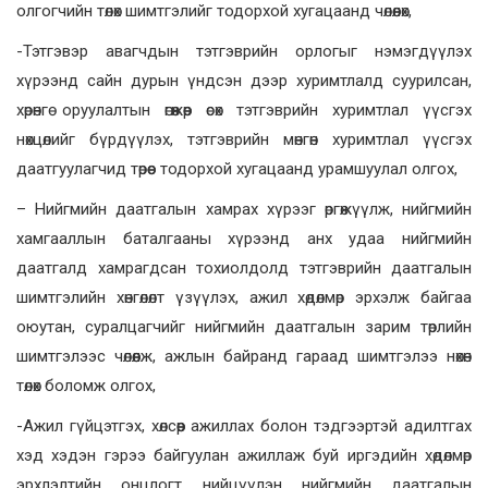
олгогчийн төлөх шимтгэлийг тодорхой хугацаанд чөлөөлөх,
-Тэтгэвэр авагчдын тэтгэврийн орлогыг нэмэгдүүлэх
хүрээнд сайн дурын үндсэн дээр хуримтлалд суурилсан,
хөрөнгө оруулалтын өгөөжөөр өсөх тэтгэврийн хуримтлал үүсгэх
нөхцөлийг бүрдүүлэх, тэтгэврийн мөнгөн хуримтлал үүсгэх
даатгуулагчид төрөөс тодорхой хугацаанд урамшуулал олгох,
– Нийгмийн даатгалын хамрах хүрээг өргөжүүлж, нийгмийн
хамгааллын баталгааны хүрээнд анх удаа нийгмийн
даатгалд хамрагдсан тохиолдолд тэтгэврийн даатгалын
шимтгэлийн хөнгөлөлт үзүүлэх, ажил хөдөлмөр эрхэлж байгаа
оюутан, суралцагчийг нийгмийн даатгалын зарим төрлийн
шимтгэлээс чөлөөлж, ажлын байранд гараад шимтгэлээ нөхөн
төлөх боломж олгох,
-Ажил гүйцэтгэх, хөлсөөр ажиллах болон тэдгээртэй адилтгах
хэд хэдэн гэрээ байгуулан ажиллаж буй иргэдийн хөдөлмөр
эрхлэлтийн онцлогт нийцүүлэн нийгмийн даатгалын