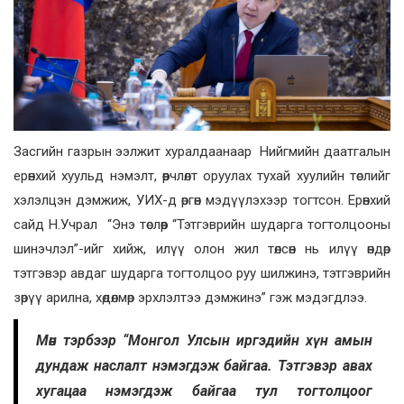
Засгийн газрын ээлжит хуралдаанаар Нийгмийн даатгалын
ерөнхий хуульд нэмэлт, өөрчлөлт оруулах тухай хуулийн төслийг
хэлэлцэн дэмжиж, УИХ-д өргөн мэдүүлэхээр тогтсон. Ерөнхий
сайд Н.Учрал “Энэ төслөөр “Тэтгэврийн шударга тогтолцооны
шинэчлэл”-ийг хийж, илүү олон жил төлсөн нь илүү өндөр
тэтгэвэр авдаг шударга тогтолцоо руу шилжинэ, тэтгэврийн
зөрүү арилна, хөдөлмөр эрхлэлтээ дэмжинэ” гэж мэдэгдлээ.
Мөн тэрбээр “Монгол Улсын иргэдийн хүн амын
дундаж наслалт нэмэгдэж байгаа. Тэтгэвэр авах
хугацаа нэмэгдэж байгаа тул тогтолцоог