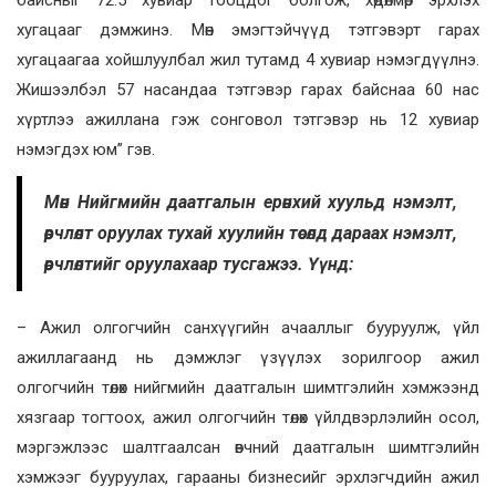
хугацааг дэмжинэ. Мөн эмэгтэйчүүд тэтгэвэрт гарах
хугацаагаа хойшлуулбал жил тутамд 4 хувиар нэмэгдүүлнэ.
Жишээлбэл 57 насандаа тэтгэвэр гарах байснаа 60 нас
хүртлээ ажиллана гэж сонговол тэтгэвэр нь 12 хувиар
нэмэгдэх юм” гэв.
Мөн Нийгмийн даатгалын ерөнхий хуульд нэмэлт,
өөрчлөлт оруулах тухай хуулийн төсөлд дараах нэмэлт,
өөрчлөлтийг оруулахаар тусгажээ. Үүнд:
– Ажил олгогчийн санхүүгийн ачааллыг бууруулж, үйл
ажиллагаанд нь дэмжлэг үзүүлэх зорилгоор ажил
олгогчийн төлөх нийгмийн даатгалын шимтгэлийн хэмжээнд
хязгаар тогтоох, ажил олгогчийн төлөх үйлдвэрлэлийн осол,
мэргэжлээс шалтгаалсан өвчний даатгалын шимтгэлийн
хэмжээг бууруулах, гарааны бизнесийг эрхлэгчдийн ажил