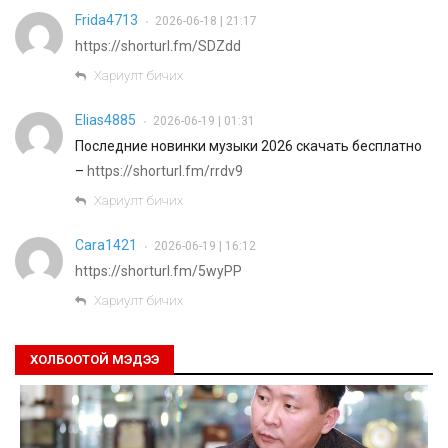
Frida4713
2026-06-18 | 21:17
•
https://shorturl.fm/SDZdd
Хариулт бичих
Elias4885
2026-06-19 | 01:31
•
Последние новинки музыки 2026 скачать бесплатно
–
https://shorturl.fm/rrdv9
Хариулт бичих
Cara1421
2026-06-19 | 16:12
•
https://shorturl.fm/5wyPP
Хариулт бичих
ХОЛБООТОЙ МЭДЭЭ