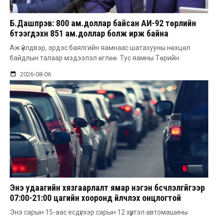
Б.Дашпүрэв: 800 ам.доллар байсан АИ-92 төрлийн
бүтээгдэхүүн 851 ам.доллар болж ирж байна
Аж үйлдвэр, эрдэс баялгийн яамнаас шатахууны нөхцөл
байдлын талаар мэдээлэл өглөө. Тус яамны Төрийн
2026-08-06
Энэ удаагийн хязгаарлалт ямар нэгэн бүсчлэлгүйгээр
07:00-21:00 цагийн хооронд үйлчлэх онцлогтой
Энэ сарын 15-аас есдүгээр сарын 12 хүртэл автомашины