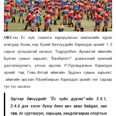
МҮБХ-ны Ёс зүй, сахилга хариуцлагын зөвлөлийн хурал
өчигдөр болж, нэр бүхий бөхчүүдийн барилдах эрхийг 1-5
сарын хугацаатай хасжээ. Тодруулбал, Архангай аймгийн
Булган сумын харьяат, “Бөхбилэгт” дэвжээний ерөнхий
дасгалжуулагч, улсын арслан Р.Пүрэвдагвын барилдах
эрхийг тав, Говь-Алтай аймгийн Эрдэнэ сумын харьяат,
аймгийн арслан Я.Бумбаярын барилдах эрхийг нэг сараар
тус тус хасжээ.
Эдгээр бөхчүүдийг “Ёс зүйн дүрэм”-ийн 3.4.1,
3.4.6 дэх хэсэг буюу биеэ авч авах байдал, зан
төлөв, ёс суртахуун, харьцаа, хандлагаараа спортын