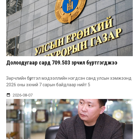
Долоодугаар сард 709.503 зөрчил бүртгэгджээ
Зөрчлийн бүртгэл мэдээллийн нэгдсэн санд улсын хэмжээнд
2026 оны эхний 7 сарын байдлаар нийт 5
2026-08-07