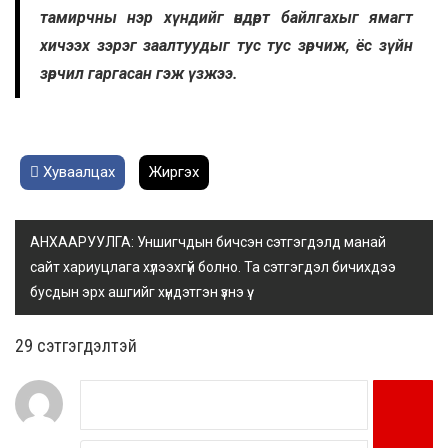
тамирчны нэр хүндийг өндөрт байлгахыг ямагт
хичээх зэрэг заалтуудыг тус тус зөрчиж, ёс зүйн
зөрчил гаргасан гэж үзжээ.
Хуваалцах
Жиргэх
АНХААРУУЛГА: Уншигчдын бичсэн сэтгэгдэлд манай
сайт хариуцлага хүлээхгүй болно. Та сэтгэгдэл бичихдээ
бусдын эрх ашгийг хүндэтгэн үзнэ үү.
29 cэтгэгдэлтэй