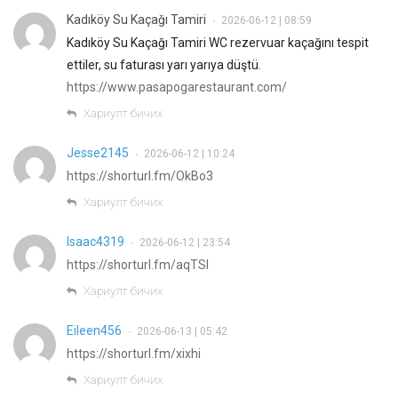
Kadıköy Su Kaçağı Tamiri
2026-06-12 | 08:59
•
Kadıköy Su Kaçağı Tamiri WC rezervuar kaçağını tespit
ettiler, su faturası yarı yarıya düştü.
https://www.pasapogarestaurant.com/
Хариулт бичих
Jesse2145
2026-06-12 | 10:24
•
https://shorturl.fm/OkBo3
Хариулт бичих
Isaac4319
2026-06-12 | 23:54
•
https://shorturl.fm/aqTSl
Хариулт бичих
Eileen456
2026-06-13 | 05:42
•
https://shorturl.fm/xixhi
Хариулт бичих