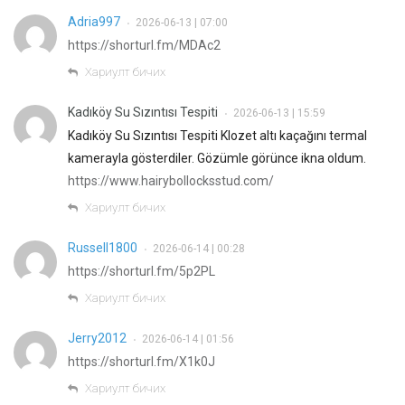
Adria997
2026-06-13 | 07:00
•
https://shorturl.fm/MDAc2
Хариулт бичих
Kadıköy Su Sızıntısı Tespiti
2026-06-13 | 15:59
•
Kadıköy Su Sızıntısı Tespiti Klozet altı kaçağını termal
kamerayla gösterdiler. Gözümle görünce ikna oldum.
https://www.hairybollocksstud.com/
Хариулт бичих
Russell1800
2026-06-14 | 00:28
•
https://shorturl.fm/5p2PL
Хариулт бичих
Jerry2012
2026-06-14 | 01:56
•
https://shorturl.fm/X1k0J
Хариулт бичих