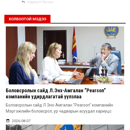
Хариулт бичих
ХОЛБООТОЙ МЭДЭЭ
Боловсролын сайд Л.Энх-Амгалан “Pearson”
компанийн удирдлагатай уулзлаа
Боловсролын сайд Л.Энх-Амгалан "Pearson" компанийн
Мэргэжлийн боловсрол, ур чадварын асуудал хариуцс
2026-08-07