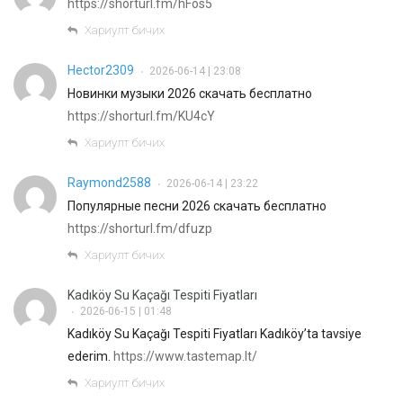
https://shorturl.fm/hFos5
Хариулт бичих
Hector2309
2026-06-14 | 23:08
•
Новинки музыки 2026 скачать бесплатно
https://shorturl.fm/KU4cY
Хариулт бичих
Raymond2588
2026-06-14 | 23:22
•
Популярные песни 2026 скачать бесплатно
https://shorturl.fm/dfuzp
Хариулт бичих
Kadıköy Su Kaçağı Tespiti Fiyatları
2026-06-15 | 01:48
•
Kadıköy Su Kaçağı Tespiti Fiyatları Kadıköy’ta tavsiye
ederim.
https://www.tastemap.lt/
Хариулт бичих