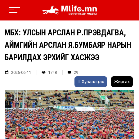
МҮБХ: УЛСЫН АРСЛАН Р.ПҮРЭВДАГВА,
АЙМГИЙН АРСЛАН Я.БУМБАЯР НАРЫН
БАРИЛДАХ ЭРХИЙГ ХАСЖЭЭ
2026-06-11
1748
29
Хуваалцах
Жиргэх