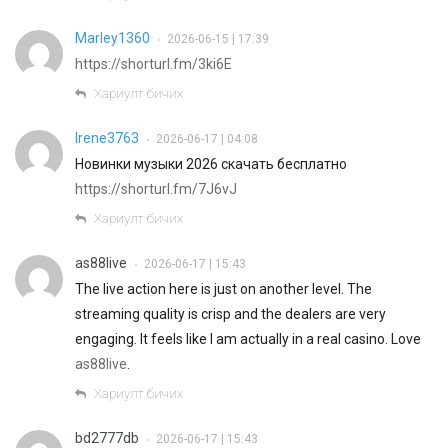
Marley1360
2026-06-15 | 17:39
•
https://shorturl.fm/3ki6E
Хариулт бичих
Irene3763
2026-06-17 | 04:08
•
Новинки музыки 2026 скачать бесплатно
https://shorturl.fm/7J6vJ
Хариулт бичих
as88live
2026-06-17 | 15:43
•
The live action here is just on another level. The
streaming quality is crisp and the dealers are very
engaging. It feels like I am actually in a real casino. Love
as88live
.
Хариулт бичих
bd2777db
2026-06-17 | 15:43
•