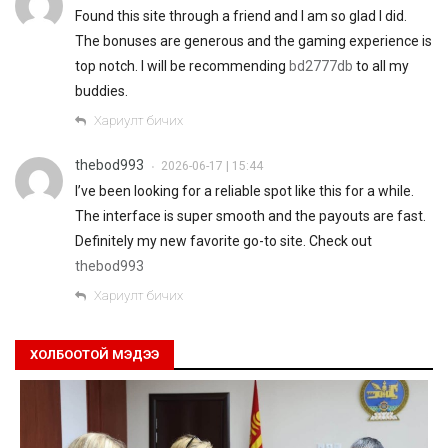
Found this site through a friend and I am so glad I did.
The bonuses are generous and the gaming experience is
top notch. I will be recommending
bd2777db
to all my
buddies.
Хариулт бичих
thebod993
2026-06-17 | 15:44
•
I’ve been looking for a reliable spot like this for a while.
The interface is super smooth and the payouts are fast.
Definitely my new favorite go-to site. Check out
thebod993
Хариулт бичих
ХОЛБООТОЙ МЭДЭЭ