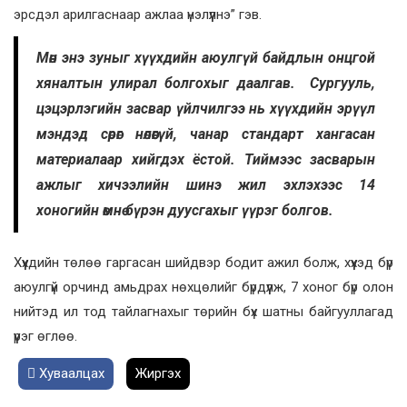
эрсдэл арилгаснаар ажлаа үнэлүүлнэ” гэв.
Мөн энэ зуныг хүүхдийн аюулгүй байдлын онцгой
хяналтын улирал болгохыг даалгав. Сургууль,
цэцэрлэгийн засвар үйлчилгээ нь хүүхдийн эрүүл
мэндэд сөрөг нөлөөгүй, чанар стандарт хангасан
материалаар хийгдэх ёстой. Тиймээс засварын
ажлыг хичээлийн шинэ жил эхлэхээс 14
хоногийн өмнө бүрэн дуусгахыг үүрэг болгов.
Хүүхдийн төлөө гаргасан шийдвэр бодит ажил болж, хүүхэд бүр
аюулгүй орчинд амьдрах нөхцөлийг бүрдүүлж, 7 хоног бүр олон
нийтэд ил тод тайлагнахыг төрийн бүх шатны байгууллагад
үүрэг өглөө.
Хуваалцах
Жиргэх