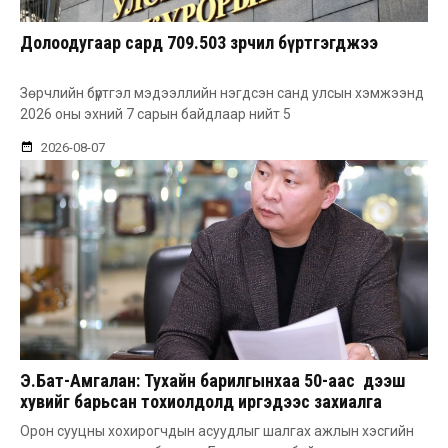
Долоодугаар сард 709.503 зөрчил бүртгэгджээ
Зөрчлийн бүртгэл мэдээллийн нэгдсэн санд улсын хэмжээнд
2026 оны эхний 7 сарын байдлаар нийт 5
2026-08-07
Э.Бат-Амгалан: Тухайн барилгынхаа 50-аас дээш
хувийг барьсан тохиолдолд иргэдээс захиалга
авдаг болгоно
Орон сууцны хохирогчдын асуудлыг шалгах ажлын хэсгийн