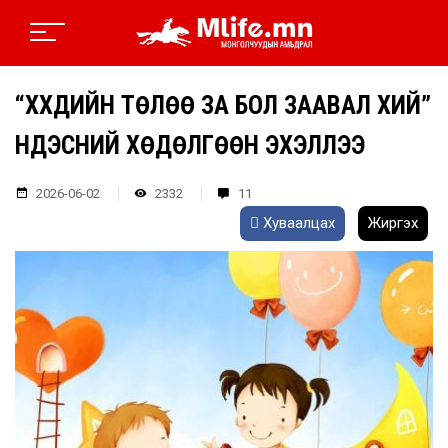
“ХҮҮХДИЙН ТӨЛӨӨ ЗА БОЛ ЗААВАЛ ХИЙ”
ҮНДЭСНИЙ ХӨДӨЛГӨӨН ЭХЭЛЛЭЭ
2026-06-02
2332
11
Хуваалцах
Жиргэх