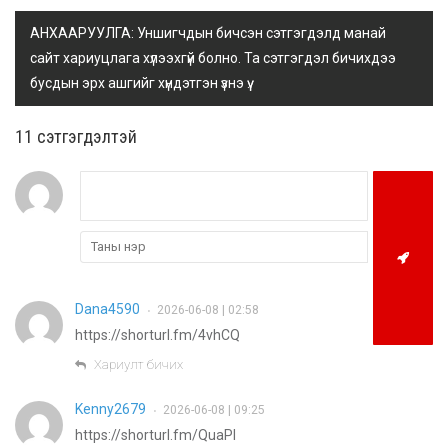
АНХААРУУЛГА: Уншигчдын бичсэн сэтгэгдэлд манай
сайт хариуцлага хүлээхгүй болно. Та сэтгэгдэл бичихдээ
бусдын эрх ашгийг хүндэтгэн үзнэ үү.
11 cэтгэгдэлтэй
Dana4590
2026-06-08 | 02:58
•
https://shorturl.fm/4vhCQ
Хариулт бичих
Kenny2679
2026-06-08 | 09:25
•
https://shorturl.fm/QuaPl