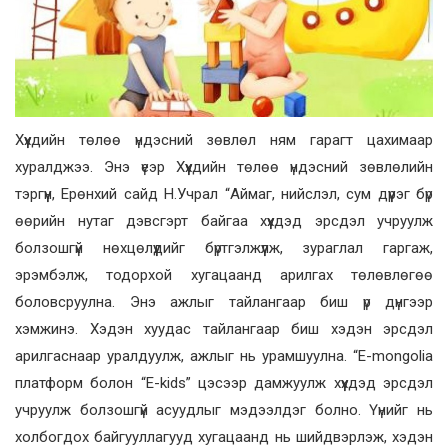
Хүүхдийн төлөө үндэсний зөвлөл ням гарагт цахимаар
хуралджээ. Энэ үеэр Хүүхдийн төлөө үндэсний зөвлөлийн
тэргүүн, Ерөнхий сайд Н.Учрал “Аймаг, нийслэл, сум дүүрэг бүр
өөрийн нутаг дэвсгэрт байгаа хүүхдэд эрсдэл учруулж
болзошгүй нөхцөлүүдийг бүртгэлжүүлж, зураглал гаргаж,
эрэмбэлж, тодорхой хугацаанд арилгах төлөвлөгөө
боловсруулна. Энэ ажлыг тайлангаар биш үр дүнгээр
хэмжинэ. Хэдэн хуудас тайлангаар биш хэдэн эрсдэл
арилгаснаар уралдуулж, ажлыг нь урамшуулна. “E-mongolia
платформ болон “E-kids” цэсээр дамжуулж хүүхдэд эрсдэл
учруулж болзошгүй асуудлыг мэдээлдэг болно. Үүнийг нь
холбогдох байгууллагууд хугацаанд нь шийдвэрлэж, хэдэн