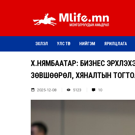
ЭХЛЭЛ
УЛС ТӨР
НИЙГЭМ
ЯРИЛЦЛАГА
Х.НЯМБААТАР: БИЗНЕС ЭРХЛЭХЭ
ЗӨВШӨӨРӨЛ, ХЯНАЛТЫН ТОГТ
2025-12-08
5123
10