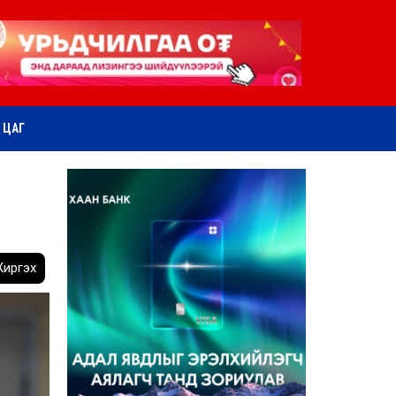
ӨТ ЦАГ
иргэх