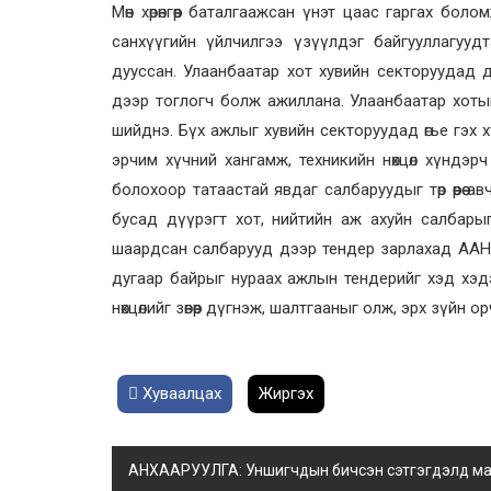
Мөн хөрөнгөөр баталгаажсан үнэт цаас гаргах б
санхүүгийн үйлчилгээ үзүүлдэг байгууллагуудт
дууссан. Улаанбаатар хот хувийн секторуудад ду
дээр тоглогч болж ажиллана. Улаанбаатар хоты
шийднэ. Бүх ажлыг хувийн секторуудад өгье гэх 
эрчим хүчний хангамж, техникийн нөхцөл хүндэрч 
болохоор татаастай явдаг салбаруудыг төр өөрөө а
бусад дүүрэгт хот, нийтийн аж ахуйн салбары
шаардсан салбарууд дээр тендер зарлахад ААН 
дугаар байрыг нураах ажлын тендерийг хэд хэд
нөхцөлийг зөвөөр дүгнэж, шалтгааныг олж, эрх зүйн
Хуваалцах
Жиргэх
АНХААРУУЛГА: Уншигчдын бичсэн сэтгэгдэлд манай