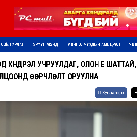
СОЁЛ УРЛАГ
ЭРҮҮЛ МЭНД
МОНГОЛЧУУДЫН АМЬДРАЛ
ЧӨЛӨ
Д ХҮНДРЭЛ УЧРУУЛДАГ, ОЛОН ҮЕ ШАТТАЙ,
ОЛЦООНД ӨӨРЧЛӨЛТ ОРУУЛНА
Хуваалцах
Ж