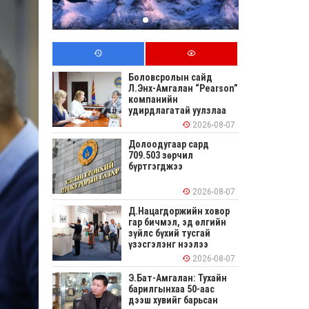
Боловсролын сайд
Л.Энх-Амгалан “Pearson”
компанийн
удирдлагатай уулзлаа
2026-08-07
Долоодугаар сард
709.503 зөрчил
бүртгэгджээ
2026-08-07
Д.Нацагдоржийн ховор
гар бичмэл, эд өлгийн
зүйлс бүхий тусгай
үзэсгэлэнг нээлээ
2026-08-07
Э.Бат-Амгалан: Тухайн
барилгынхаа 50-аас
дээш хувийг барьсан