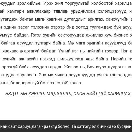
оломжуудыг эрэлхийлье. Ирэх жил торгуультай холбоотой харилц
ай хамтарч ажиллахаар төлөвлөсөн, урьдчилсан хэлэлцээрүүд 
тагдаж байгаа мөнгөн хөрөнгийн дутагдлыг арилгах, санхүүгийн 
н эдийн засаг тэлэхийн хэрээр бид хотод тулгамдаж буй асу
хүмүүс байдаг. Гэтэл хувийн секторуудад ажиллах хүч, бизнес 
байгаа асуудал тулгарч байна. Мөн мөнгөн хөрөнгийн асуудлууд б
вч явахаас өөр аргагүй байдаг. Үүний нэг нь нийтийн тээвэр. Нэг 
г хувийн аж ахуйн нэгжид шилжүүлээд явж байна. Нарийн те
орохгүй байх асуудал гардаг. Жишээ нь, Баянзүрх дүүрэгт ша
эн удаа зарласан. Энэ мэтчилэн асуудлуудад уян хатан ханда
 орчныг боловсронгуй болгох ёстой” гэлээ.
НЗДТГ-ЫН ХЭВЛЭЛ МЭДЭЭЛЭЛ, ОЛОН НИЙТТЭЙ ХАРИЛЦАХ
 сайт хариуцлага хүлээхгүй болно. Та сэтгэгдэл бичихдээ бусдын