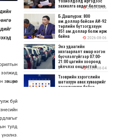
тохиолдолд иргэдээс
захиалга авдаг болгоно
2026-08-06
эдийн
Б.Дашпүрэв: 800
рөнгө
ам.доллар байсан АИ-92
төрлийн бүтээгдэхүүн
үдийг
851 ам.доллар болж ирж
байна
лэхэд
2026-08-06
Энэ удаагийн
хязгаарлалт ямар нэгэн
бүсчлэлгүйгээр 07:00-
21:00 цагийн хооронд
зорилтын
үйлчлэх онцлогтой
2026-08-04
й ээлжид
Тээврийн хэрэгслийн
зөвшөөрөл
шатахуун авах хуваарийг
танилцуулж байна
2026-08-04
уулж буй
СОНИРХОЛТОЙ: Ихэр
изнесийн
шар, цусан толботой
өндөг аюултай юу?
рдлагыг
хын тулд
2026-08-04
 үнэлнэ.
Улсын заан