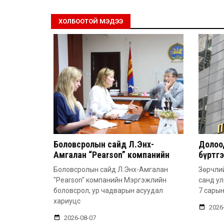
ХОЛБООТОЙ МЭДЭЭ
Боловсролын сайд Л.Энх-
Долоод
Амгалан “Pearson” компанийн
бүртг
удирдлагатай уулзлаа
Боловсролын сайд Л.Энх-Амгалан
Зөрчлий
"Pearson" компанийн Мэргэжлийн
санд у
боловсрол, ур чадварын асуудал
7 сарын
хариуцс
2026
2026-08-07