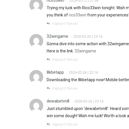
rico33win
2026-02-12 | 21:06
•
Trying my luck with Rico33win tonight. Wish m
you think of
rico33win
from your experiences
Хариулт бичих
32wingame
2026-02-26 | 23:16
•
Gonna dive into some action with 32wingame! He
Here is the link:
32wingame
Хариулт бичих
8kbetapp
2026-02-26 | 23:16
•
Downloading the 8kbetapp now! Mobile betting
Хариулт бичих
dewabetvn8
2026-02-26 | 23:16
•
Just stumbled upon ‘dewabetvn8’. Heard some g
win some dough! Wish me luck! Worth a look 
Хариулт бичих