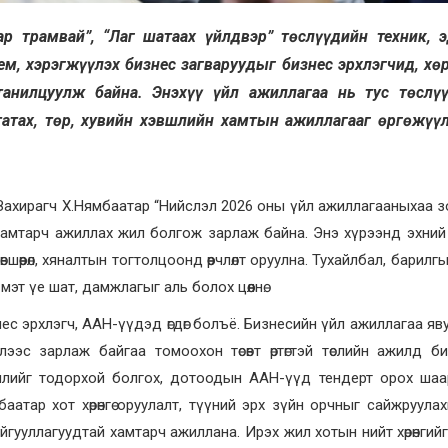
тар трамвай”, “Лаг шатаах үйлдвэр” төслүүдийн техник, 
ем, хэрэгжүүлэх бизнес загваруудыг бизнес эрхлэгчид, хө
танилцуулж байна. Энэхүү үйл ажиллагаа нь тус төслү
татах, төр, хувийн хэвшлийн хамтын ажиллагааг өргөжүү
н Захирагч Х.Нямбаатар “Нийслэл 2026 оны үйл ажиллагааныхаа 
 хамтарч ажиллах жил болгож зарлаж байна. Энэ хүрээнд эхни
шөөрөл, хяналтын тогтолцоонд өөрчлөлт оруулна. Тухайлбал, барилгын 
эт үе шат, дамжлагыг аль болох цөөлнө.
с эрхлэгч, ААН-үүдэд өгдөг болъё. Бизнесийн үйл ажиллагаа яв
эс зарлаж байгаа томоохон төсөвт өртөгтэй төслийн ажилд б
ллийг тодорхой болгох, дотоодын ААН-үүд тендерт орох шаа
аатар хот хөрөнгө оруулалт, түүний эрх зүйн орчныг сайжруула
гууллагуудтай хамтарч ажиллана. Ирэх жил хотын нийт хөрөнгийг