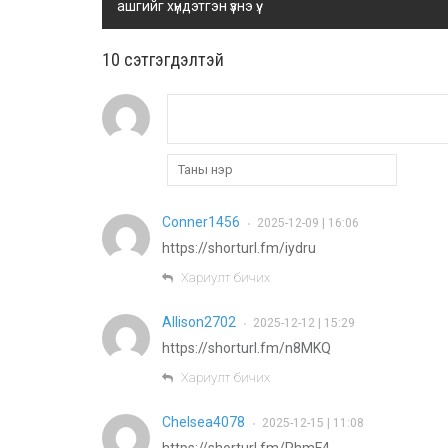
ашгийг хүндэтгэн үзнэ үү.
10 cэтгэгдэлтэй
Conner1456
2025-12-09 | 16:06
•
https://shorturl.fm/iydru
Хариулт бичих
Allison2702
2025-12-12 | 15:29
•
https://shorturl.fm/n8MKQ
Хариулт бичих
Chelsea4078
2025-12-15 | 11:08
•
https://shorturl.fm/RhmF4