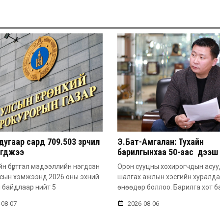
угаар сард 709.503 зөрчил
Э.Бат-Амгалан: Тухайн
эгджээ
барилгынхаа 50-аас дээш 
барьсан тохиолдолд иргэ
н бүртгэл мэдээллийн нэгдсэн
Орон сууцны хохирогчдын асу
захиалга авдаг болгоно
лсын хэмжээнд 2026 оны эхний
шалгах ажлын хэсгийн хуралд
 байдлаар нийт 5
өнөөдөр боллоо. Барилга хот б
-08-07
2026-08-06