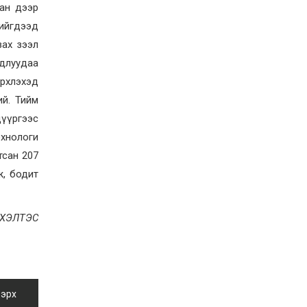
Д.Алтанцоож энэ сарын
аан дээр
17-ны өдөр “Заан
хийгдээд
Жимни” автомашинаа
гардан авна
2026-08-03
зах зээл
Г.Дамдинням: Улсын
удлуудаа
дугаарын тэгш,
эрхлэхэд
сондгойгоор хязгаарлан
шатахуун олгоно
ий. Тийм
2026-08-03
дүүргээс
ОХУ шатахууны
хнологи
экспортын хоригоо 2027
оны нэгдүгээр сар
тсан 207
хүртэл сунгажээ
ж, бодит
2026-07-31
Шинэ бүтцээр хичээлийн
жил дөрвөн улиралтай
боллоо
 ХЭЛТЭС
2026-07-28
Нийслэлийн хэмжээнд
өнгөрсөн долоо хоногт
гал түймрийн 35
дуудлага бүртгэгджээ
 эрх