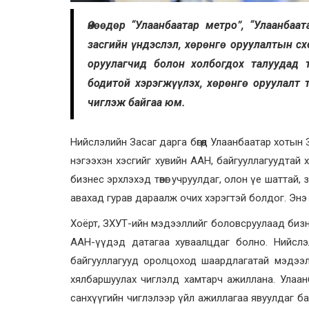
Өнөөдөр “Улаанбаатар метро”, “Улаанбаа
засгийн үндэслэл, хөрөнгө оруулалтын сх
оруулагчид болон холбогдох талуудад 
бодитой хэрэгжүүлэх, хөрөнгө оруулалт 
чиглэж байгаа юм.
Нийслэлийн Засаг дарга бөгөөд Улаанбаатар хоты
нэгээхэн хэсгийг хувийн ААН, байгууллагуудтай
бизнес эрхлэхэд төвөг учруулдаг, олон үе шаттай, зөв
авахад гурав дараалж очих хэрэгтэй болдог. Энэ м
Хоёрт, ЗХУТ-ийн мэдээллийг боловсруулаад бизне
ААН-үүдэд датагаа хуваалцдаг болно. Нийслэлэ
байгууллагууд оролцоход шаардлагатай мэдээ
хялбаршуулах чиглэлд хамтарч ажиллана. Улаанб
санхүүгийн чиглэлээр үйл ажиллагаа явуулдаг бай