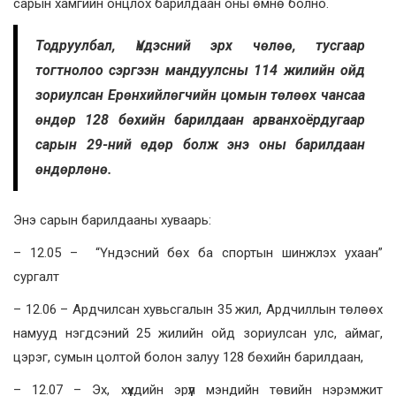
сарын хамгийн онцлох барилдаан оны өмнө болно.
Тодруулбал,
Үндэсний эрх чөлөө, тусгаар
тогтнолоо сэргээн мандуулсны 114 жилийн ойд
зориулсан Ерөнхийлөгчийн цомын төлөөх чансаа
өндөр 128 бөхийн барилдаан арванхоёрдугаар
сарын 29-ний өдөр болж энэ оны барилдаан
өндөрлөнө.
Энэ сарын барилдааны хуваарь:
– 12.05 – “Үндэсний бөх ба спортын шинжлэх ухаан”
сургалт
– 12.06 – Ардчилсан хувьсгалын 35 жил, Ардчиллын төлөөх
намууд нэгдсэний 25 жилийн ойд зориулсан улс, аймаг,
цэрэг, сумын цолтой болон залуу 128 бөхийн барилдаан,
– 12.07 – Эх, хүүхдийн эрүүл мэндийн төвийн нэрэмжит