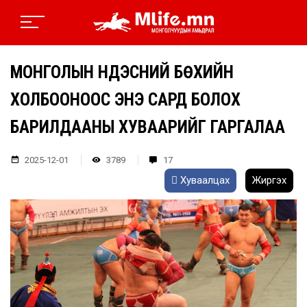
МОНГОЛЫН ҮНДЭСНИЙ БӨХИЙН
ХОЛБООНООС ЭНЭ САРД БОЛОХ
БАРИЛДААНЫ ХУВААРИЙГ ГАРГАЛАА
2025-12-01
3789
17
Хуваалцах
Жиргэх