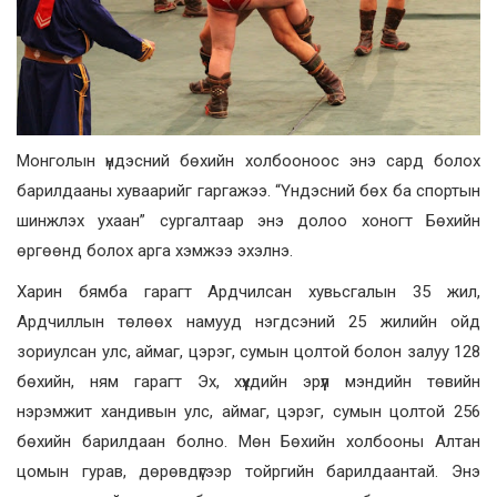
Монголын үндэсний бөхийн холбооноос энэ сард болох
барилдааны хуваарийг гаргажээ. “Үндэсний бөх ба спортын
шинжлэх ухаан” сургалтаар энэ долоо хоногт Бөхийн
өргөөнд болох арга хэмжээ эхэлнэ.
Харин бямба гарагт Ардчилсан хувьсгалын 35 жил,
Ардчиллын төлөөх намууд нэгдсэний 25 жилийн ойд
зориулсан улс, аймаг, цэрэг, сумын цолтой болон залуу 128
бөхийн, ням гарагт Эх, хүүхдийн эрүүл мэндийн төвийн
нэрэмжит хандивын улс, аймаг, цэрэг, сумын цолтой 256
бөхийн барилдаан болно. Мөн Бөхийн холбооны Алтан
цомын гурав, дөрөвдүгээр тойргийн барилдаантай. Энэ