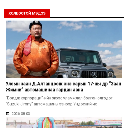
ХОЛБООТОЙ МЭДЭЭ
Улсын заан Д.Алтанцоож энэ сарын 17-ны өдөр “Заан
Жимни” автомашинаа гардан авна
“Бридж корпораци”-ийн зүгээс уламжлал болгон олгодог
“Suzuki Jimny” автомашины эзнээр Үндэсний их
2026-08-03