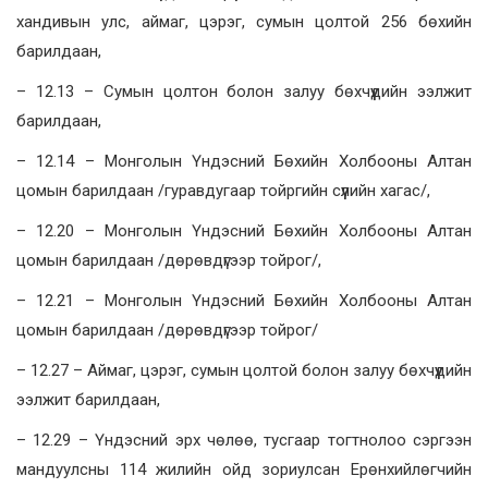
хандивын улс, аймаг, цэрэг, сумын цолтой 256 бөхийн
барилдаан,
– 12.13 – Сумын цолтон болон залуу бөхчүүдийн ээлжит
барилдаан,
– 12.14 – Монголын Үндэсний Бөхийн Холбооны Алтан
цомын барилдаан /гуравдугаар тойргийн сүүлийн хагас/,
– 12.20 – Монголын Үндэсний Бөхийн Холбооны Алтан
цомын барилдаан /дөрөвдүгээр тойрог/,
– 12.21 – Монголын Үндэсний Бөхийн Холбооны Алтан
цомын барилдаан /дөрөвдүгээр тойрог/
– 12.27 – Аймаг, цэрэг, сумын цолтой болон залуу бөхчүүдийн
ээлжит барилдаан,
– 12.29 – Үндэсний эрх чөлөө, тусгаар тогтнолоо сэргээн
мандуулсны 114 жилийн ойд зориулсан Ерөнхийлөгчийн