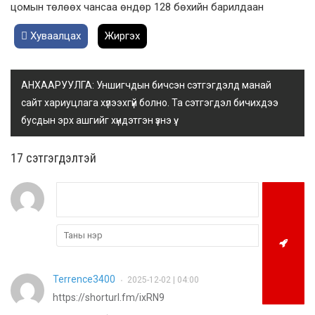
цомын төлөөх чансаа өндөр 128 бөхийн барилдаан
Хуваалцах
Жиргэх
АНХААРУУЛГА: Уншигчдын бичсэн сэтгэгдэлд манай
сайт хариуцлага хүлээхгүй болно. Та сэтгэгдэл бичихдээ
бусдын эрх ашгийг хүндэтгэн үзнэ үү.
17 cэтгэгдэлтэй
Terrence3400
2025-12-02 | 04:00
•
https://shorturl.fm/ixRN9