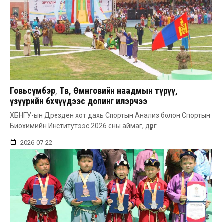
Говьсүмбэр, Төв, Өмнөговийн наадмын түрүү,
үзүүрийн бөхчүүдээс допинг илэрчээ
ХБНГУ-ын Дрезден хот дахь Спортын Анализ болон Спортын
Биохимийн Институтээс 2026 оны аймаг, дүүрг
2026-07-22