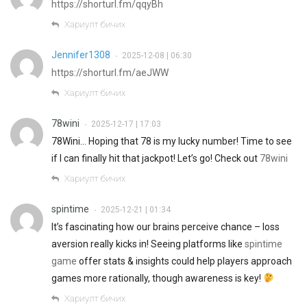
https://shorturl.fm/qqyBh
Хариулт бичих
Jennifer1308
2025-12-08 | 06:30
•
https://shorturl.fm/aeJWW
Хариулт бичих
78wini
2025-12-17 | 17:03
•
78Wini… Hoping that 78 is my lucky number! Time to see
if I can finally hit that jackpot! Let’s go! Check out
78wini
Хариулт бичих
spintime
2025-12-21 | 01:34
•
It’s fascinating how our brains perceive chance – loss
aversion really kicks in! Seeing platforms like
spintime
game
offer stats & insights could help players approach
games more rationally, though awareness is key!
Хариулт бичих