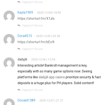
Хариулт бичих
Kayla1909
2025-12-04 | 18:00
•
https://shorturl.fm/X1zIs
Хариулт бичих
Dora4515
2025-12-05 | 02:28
•
https://shorturl.fm/bEvi9
Хариулт бичих
dailyjili
2025-12-06 | 12:04
•
Interesting article! Bankroll management is key,
especially with so many game options now. Seeing
platforms like
dailyjili app casino
prioritize security & fast
deposits is a huge plus for PH players. Solid content!
Хариулт бичих
Donald1389
2025-12-07 | 21:27
•