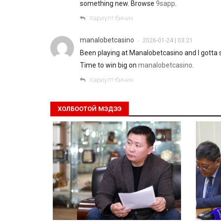
something new. Browse
9sapp
.
Хариулт бичих
manalobetcasino
2026-01-24 | 03:21
•
Been playing at Manalobetcasino and I gotta 
Time to win big on
manalobetcasino
.
Хариулт бичих
ХОЛБООТОЙ МЭДЭЭ