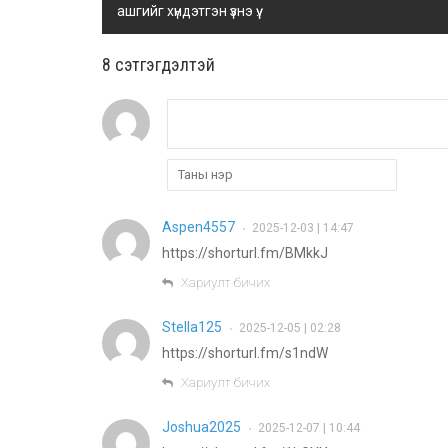
ашгийг хүндэтгэн үзнэ үү.
8 cэтгэгдэлтэй
Aspen4557
2025-12-03 | 14:47
•
https://shorturl.fm/BMkkJ
Хариулт бичих
Stella125
2025-12-05 | 02:28
•
https://shorturl.fm/s1ndW
Хариулт бичих
Joshua2025
2025-12-07 | 10:44
•