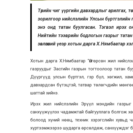
Төрийн чиг үүргийн давхардлыг арилгах, т
зорилгоор нийслэлийн Улсын бүртгэлийн г
энэ онд татан буулгасан. Тэгвэл ирэх 
Нийтийн тээврийн бодлогын газрыг татан 
зөвлөгөөний үеэр хотын дарга Х.Нямбаатар хэ
Хотын дарга Х.Нямбаатар “Өнгөрсөн жил нийслэ
газруудыг Засгийн газрын тогтоолоор татан буу
Дүүргүүд улсын бүртгэл, гэр бүл, хөгжил, ха
давхардсан бүтэцтэй, татвар төлөгчдийн мөнгө
шаттай хийнэ.
Ирэх жил нийслэлийн Эрүүл мэндийн газрыг 
санхүүжүүлэх чадамжтай байгууллага болгож хөг
болоод хүний нөөц, техник хэрэгслийн хувьд 
хүртээмжээрээ шударга өрсөлдөж, санхүүждэг б