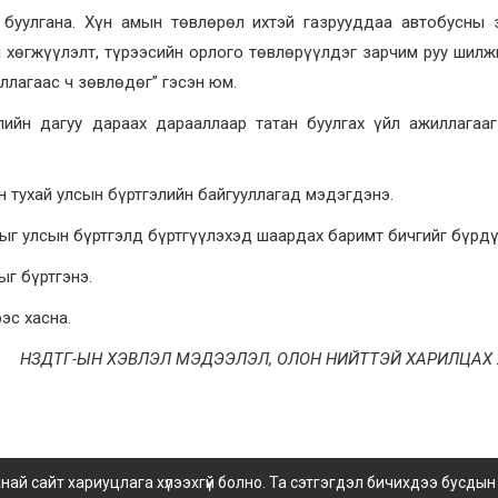
 буулгана. Хүн амын төвлөрөл ихтэй газрууддаа автобусны 
н хөгжүүлэлт, түрээсийн орлого төвлөрүүлдэг зарчим руу шилж
ллагаас ч зөвлөдөг” гэсэн юм.
улийн дагуу дараах дарааллаар татан буулгах үйл ажиллагаа
ан тухай улсын бүртгэлийн байгууллагад мэдэгдэнэ.
сныг улсын бүртгэлд бүртгүүлэхэд шаардах баримт бичгийг бүрдү
ыг бүртгэнэ.
эс хасна.
НЗДТГ-ЫН ХЭВЛЭЛ МЭДЭЭЛЭЛ, ОЛОН НИЙТТЭЙ ХАРИЛЦАХ
 сайт хариуцлага хүлээхгүй болно. Та сэтгэгдэл бичихдээ бусдын