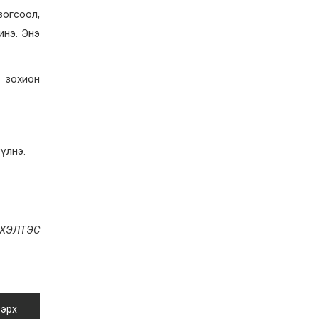
жил дөрвөн улиралтай
зогсоол,
боллоо
инэ. Энэ
2026-07-28
Нийслэлийн хэмжээнд
өнгөрсөн долоо хоногт
г зохион
гал түймрийн 35
дуудлага бүртгэгджээ
2026-07-27
Оюу толгойн төслөөс
иргэддээ ноогдол ашиг
үлнэ.
хүртээх ажлын хэсэг
байгуулжээ
2026-07-24
Сөүлийн гудамжийг
амралтын өдрүүдэд
автомашингүй бүс
 ХЭЛТЭС
болгоно
2026-07-24
Ховд аймагт
бүртгэгдсэн тарваган
тахлын сэжигтэй
тохиолдол батлагджээ
 эрх