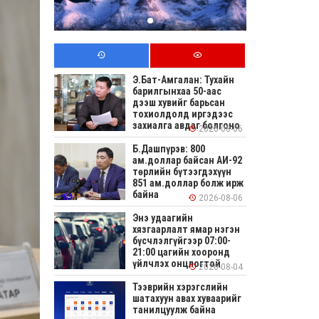
Э.Бат-Амгалан: Тухайн
барилгынхаа 50-аас
дээш хувийг барьсан
тохиолдолд иргэдээс
захиалга авдаг болгоно
2026-08-06
Б.Дашпүрэв: 800
ам.доллар байсан АИ-92
төрлийн бүтээгдэхүүн
851 ам.доллар болж ирж
байна
2026-08-06
Энэ удаагийн
хязгаарлалт ямар нэгэн
бүсчлэлгүйгээр 07:00-
21:00 цагийн хооронд
үйлчлэх онцлогтой
2026-08-04
Тээврийн хэрэгслийн
шатахуун авах хуваарийг
танилцуулж байна