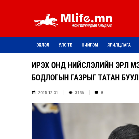
ЭХЛЭЛ
УЛС ТӨР
НИЙГЭМ
ЯРИЛЦЛАГА
ИРЭХ ОНД НИЙСЛЭЛИЙН ЭРҮҮЛ 
БОДЛОГЫН ГАЗРЫГ ТАТАН БУУ
2025-12-01
3156
8