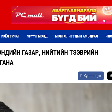
СОЁЛ УРЛАГ
ЭРҮҮЛ МЭНД
МОНГОЛЧУУДЫН АМЬДРАЛ
ЧӨЛӨ
МЭНДИЙН ГАЗАР, НИЙТИЙН ТЭЭВРИЙН
ЛГАНА
Хуваалцах
Ж