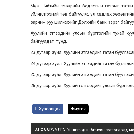
Мөн Нийтийн тээврийн бодлогын газрыг
татан
үйлчилгээний төв байгуулж, үл хөдлөх хөрөнгий
зарчим руу шилжихийг Дэлхийн банк зэрэг байгуу
Хуулийн этгээдийн улсын бүртгэлийн тухай ху
байгуулдаг. Үүнд,
23 дугаар зүйл. Хуулийн этгээдийг татан буулгас
24 дүгээр зүйл. Хуулийн этгээдийг татан буулга
25 дугаар зүйл. Хуулийн этгээдийг татан буулгасн
26 дугаар зүйл. Хуулийн этгээдийг улсын бүртгэлэ
Хуваалцах
Жиргэх
АНХААРУУЛГА: Уншигчдын бичсэн сэтгэгдэлд манай