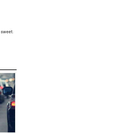
Гурванбулаг, Баянбулаг
сумдын нутагт тарвага
олноор хорогдож,
тарваган тахлын
байгалийн голомт
идэвхэжжээ
 sweet.
2026-07-21
Увс аймагт 3.6,
Өвөрхангай аймагт 3.8
магнитудын хүчтэй
газар хөдлөлт болжээ
2026-07-21
Тажикистан Улсын
Ерөнхийлөгч энэ сарын
20-22-ны өдрүүдэд
Монгол Улсад төрийн
айлчлал хийнэ
2026-07-20
Улсын арслан
Р.Пүрэвдагва энэ
жилийн Үндэсний их
баяр наадамд барилдах
боломжгүй боллоо
2026-07-08
Үндэсний их баяр
наадмын өсвөрийн