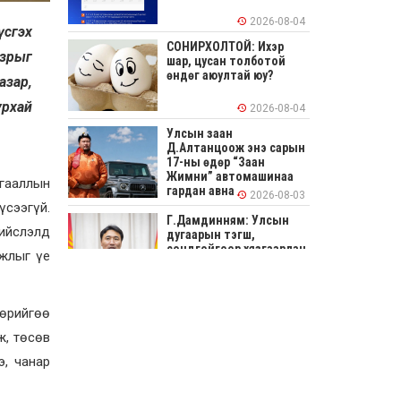
2026-08-04
үсгэх
СОНИРХОЛТОЙ: Ихэр
азрыг
шар, цусан толботой
өндөг аюултай юу?
азар,
урхай
2026-08-04
Улсын заан
Д.Алтанцоож энэ сарын
17-ны өдөр “Заан
Жимни” автомашинаа
мгааллын
гардан авна
2026-08-03
үсээгүй.
Г.Дамдинням: Улсын
ийслэлд
дугаарын тэгш,
сондгойгоор хязгаарлан
ажлыг үе
шатахуун олгоно
2026-08-03
ОХУ шатахууны
өрийгөө
экспортын хоригоо 2027
оны нэгдүгээр сар
ж, төсөв
хүртэл сунгажээ
э, чанар
2026-07-31
Шинэ бүтцээр хичээлийн