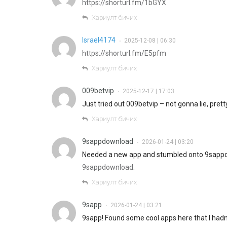
https://shorturl.fm/1bGYX
Хариулт бичих
Israel4174
2025-12-08 | 06:30
•
https://shorturl.fm/E5pfm
Хариулт бичих
009betvip
2025-12-17 | 17:03
•
Just tried out 009betvip – not gonna lie, pret
Хариулт бичих
9sappdownload
2026-01-24 | 03:20
•
Needed a new app and stumbled onto 9sappdow
9sappdownload
.
Хариулт бичих
9sapp
2026-01-24 | 03:21
•
9sapp! Found some cool apps here that I hadn’