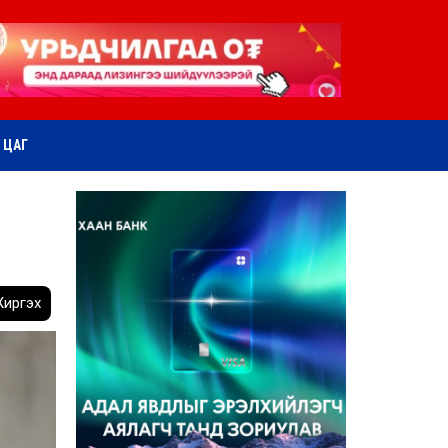
ӨТ ЦАГ
иргэх