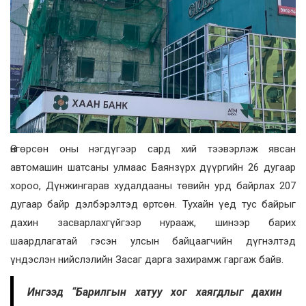
Өнгөрсөн оны нэгдүгээр сард хий тээвэрлэж явсан
автомашин шатсаны улмаас Баянзүрх дүүргийн 26 дугаар
хороо, Дүнжингарав худалдааны төвийн урд байрлах 207
дугаар байр дэлбэрэлтэд өртсөн. Тухайн үед тус байрыг
дахин засварлахгүйгээр нурааж, шинээр барих
шаардлагатай гэсэн улсын байцаагчийн дүгнэлтэд
үндэслэн нийслэлийн Засаг дарга захирамж гаргаж байв.
Ингээд “Барилгын хатуу хог хаягдлыг дахин