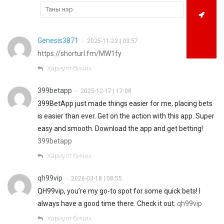
Genesis3871
2025-11-22 | 03:57
•
https://shorturl.fm/MW1fy
Хариулт бичих
399betapp
2025-12-17 | 17:08
•
399BetApp just made things easier for me, placing bets
is easier than ever. Get on the action with this app. Super
easy and smooth. Download the app and get betting!
399betapp
Хариулт бичих
qh99vip
2026-03-18 | 08:55
•
QH99vip, you’re my go-to spot for some quick bets! I
always have a good time there. Check it out:
qh99vip
Хариулт бичих