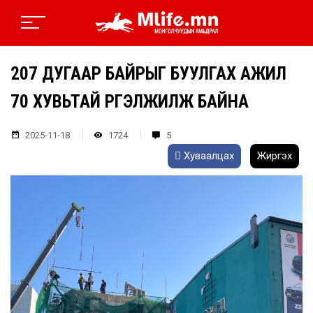
207 ДУГААР БАЙРЫГ БУУЛГАХ АЖИЛ
70 ХУВЬТАЙ ҮРГЭЛЖИЛЖ БАЙНА
2025-11-18
1724
5
Хуваалцах
Жиргэх