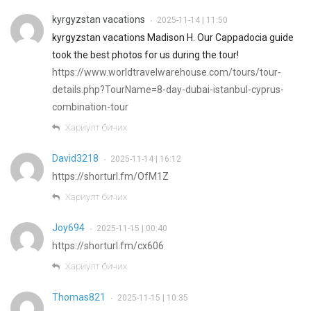
kyrgyzstan vacations
2025-11-14 | 11:50
•
kyrgyzstan vacations Madison H. Our Cappadocia guide
took the best photos for us during the tour!
https://www.worldtravelwarehouse.com/tours/tour-
details.php?TourName=8-day-dubai-istanbul-cyprus-
combination-tour
Хариулт бичих
David3218
2025-11-14 | 16:12
•
https://shorturl.fm/OfM1Z
Хариулт бичих
Joy694
2025-11-15 | 00:40
•
https://shorturl.fm/cx606
Хариулт бичих
Thomas821
2025-11-15 | 10:35
•