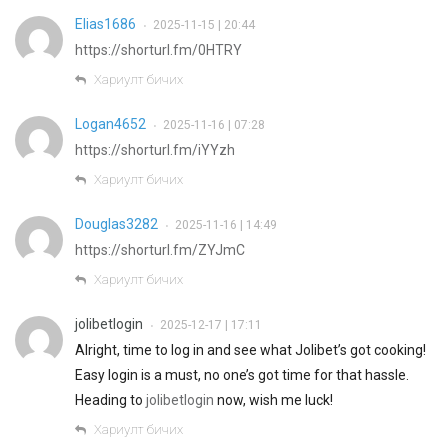
Elias1686
2025-11-15 | 20:44
•
https://shorturl.fm/0HTRY
Хариулт бичих
Logan4652
2025-11-16 | 07:28
•
https://shorturl.fm/iYYzh
Хариулт бичих
Douglas3282
2025-11-16 | 14:49
•
https://shorturl.fm/ZYJmC
Хариулт бичих
jolibetlogin
2025-12-17 | 17:11
•
Alright, time to log in and see what Jolibet’s got cooking!
Easy login is a must, no one’s got time for that hassle.
Heading to
jolibetlogin
now, wish me luck!
Хариулт бичих