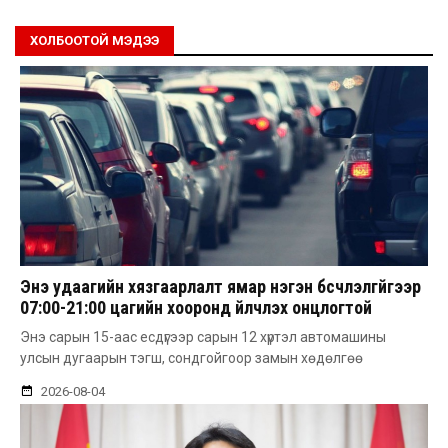
ХОЛБООТОЙ МЭДЭЭ
Энэ удаагийн хязгаарлалт ямар нэгэн бүсчлэлгүйгээр
07:00-21:00 цагийн хооронд үйлчлэх онцлогтой
Энэ сарын 15-аас есдүгээр сарын 12 хүртэл автомашины
улсын дугаарын тэгш, сондгойгоор замын хөдөлгөө
2026-08-04