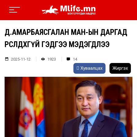
Д.АМАРБАЯСГАЛАН МАН-ЫН ДАРГАД
ӨРСӨЛДӨХГҮЙ ГЭДГЭЭ МЭДЭГДЛЭЭ
2025-11-12
1923
14
Хуваалцах
Жиргэх