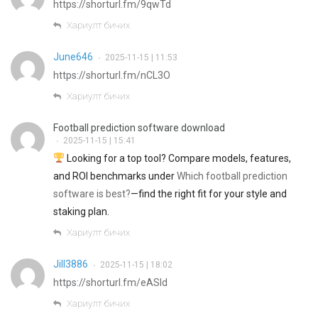
https://shorturl.fm/9qwTd
Хариулт бичих
June646
2025-11-15 | 11:53
•
https://shorturl.fm/nCL3O
Хариулт бичих
Football prediction software download
2025-11-15 | 15:41
•
Looking for a top tool? Compare models, features,
and ROI benchmarks under
Which football prediction
software is best?
—find the right fit for your style and
staking plan.
Хариулт бичих
Jill3886
2025-11-15 | 18:02
•
https://shorturl.fm/eASld
Хариулт бичих