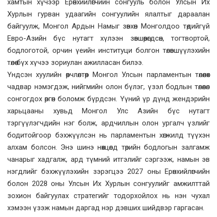
хамтын хүчээр Ерөнхийлөгчийн сонгууль болон Улсын Их
Хурлын гурван удаагийн сонгуулийн ялалтыг дараалан
байгуулж, Монгол Ардын Намыг зөвхөн Монголдоо төдийгүй
Евро-Азийн бүс нутагт хүлээн зөвшөөрөгдсөн, тогтвортой,
бодлоготой, орчин үеийн институци болгон төлөвшүүлэхийн
төлөө бүх хүчээ зориулан ажилласан билээ.
Үндсэн хуулийн өөрчлөлтөөр Монгол Улсын парламентын төлөөлөх
чадвар нэмэгдэж, нийгмийн олон бүлэг, үзэл бодлын төлөөлөл
сонгогдох өргөн боломж бүрдсэн. Үүний үр дүнд жендэрийн
харьцааны хувьд Монгол Улс Азийн бүс нутагт
тэргүүлэгчдийн нэг болж, ардчиллын олон ургалч үзлийг
бодитойгоор бэхжүүлсэн нь парламентын хөгжилд түүхэн
алхам болсон. Энэ шинэ нөхцөлд төрийн бодлогын залгамж
чанарыг хадгалж, ард түмний итгэлийг сэргээж, намын эв
нэгдлийг бэхжүүлэхийн зэрэгцээ 2027 оны Ерөнхийлөгчийн
болон 2028 оны Улсын Их Хурлын сонгуулийг амжилттай
зохион байгуулах стратегийг тодорхойлох нь нэн чухал
хэмээн үзэж намын даргад нэр дэвших шийдвэр гаргасан.