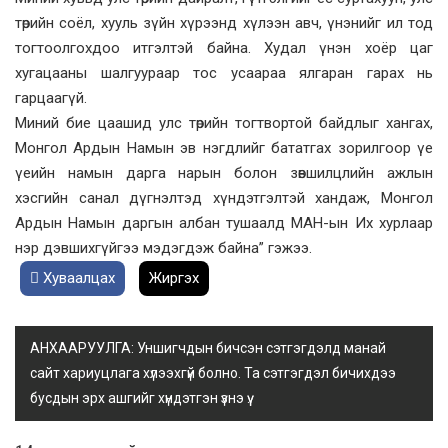
төрийн соёл, хууль зүйн хүрээнд хүлээн авч, үнэнийг ил тод
тогтоолгохдоо итгэлтэй байна. Худал үнэн хоёр цаг
хугацааны шалгуураар тос усаараа ялгаран гарах нь
гарцаагүй.
Миний бие цаашид улс төрийн тогтвортой байдлыг хангах,
Монгол Ардын Намын эв нэгдлийг бататгах зорилгоор үе
үеийн намын дарга нарын болон зөвшилцлийн ажлын
хэсгийн санал дүгнэлтэд хүндэтгэлтэй хандаж, Монгол
Ардын Намын даргын албан тушаалд МАН-ын Их хурлаар
нэр дэвшихгүйгээ мэдэгдэж байна” гэжээ.
Хуваалцах
Жиргэх
АНХААРУУЛГА: Уншигчдын бичсэн сэтгэгдэлд манай
сайт хариуцлага хүлээхгүй болно. Та сэтгэгдэл бичихдээ
бусдын эрх ашгийг хүндэтгэн үзнэ үү.