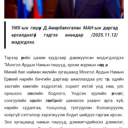
УИХ-ын гишүүн Д.Амарбаясгалан МАН-ын даргад
өрсөлдөхгүй гэдгээ өнөөдөр /2025.11.12/
мэдэгдлээ.
Тэрээр өөрийн цахим хуудсаар дамжуулсан мэдэгдэлдээ
“Монгол Ардын Намын гишүүд, эрхэм журмын нөхөд өө,
Миний бие найман жилийн хугацаанд Монгол Ардын Намын
Ерөнхий нарийн бичгийн даргаар ажиллахдаа улс төр, эдийн
засгийн хамгийн ээдрээтэй, сорилт ихтэй үед нам, улс
орныхоо хөгжлийн бодлого, Үндсэн хуулийн өөрчлөлт,
сонгуулийн мөрийн хөтөлбөрийг шинжлэх ухаанч арга зүй,
нарийн судалгаа, тооцоонд тулгуурлан боловсруулж,
хоёргүй сэтгэлээр хэрэгжүүлж бодит шийдэл гаргаж ирсэн.
Энэ хугацаанд намын гишүүд, дэмжигчдийнхээ дэмжлэг,