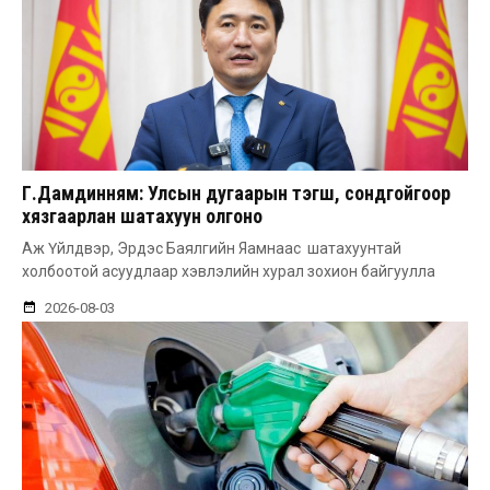
Г.Дамдинням: Улсын дугаарын тэгш, сондгойгоор
хязгаарлан шатахуун олгоно
Аж Үйлдвэр, Эрдэс Баялгийн Яамнаас шатахуунтай
холбоотой асуудлаар хэвлэлийн хурал зохион байгуулла
2026-08-03