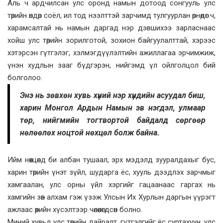
Аль ч ардчилсан улс оронд намын дотоод сонгууль улс
төрийн өндөр соёл, ил тод нээлттэй зарчимд тулгуурлан өрнөдөг ч,
харамсалтай нь намын даргад нэр дэвшихээ зарласнаас
хойш улс төрийн зорилготой, зохион байгуулалттай, хэрээс
хэтэрсэн гүтгэлэг, хэлмэгдүүлэлтийн ажиллагаа эрчимжиж,
үнэн худлын зааг бүдгэрэн, нийгэмд үл ойлголцол бий
болголоо.
Энэ нь зөвхөн хувь хүний нэр хүндийн асуудал биш,
харин Монгол Ардын Намын эв нэгдэл, улмаар
төр, нийгмийн тогтвортой байдалд сөргөөр
нөлөөлөх ноцтой нөхцөл болж байна.
Ийм нөхцөлд би албан тушаал, эрх мэдэлд зууралдахыг бус,
харин төрийн үнэт зүйл, шударга ёс, хууль дээдлэх зарчмыг
хамгаалан, улс орны үйл хэргийг гацаанаас гаргах нь
хамгийн зөв алхам гэж үзэж Улсын Их Хурлын даргын үүрэгт
ажлаас өөрийн хүсэлтээр чөлөөлөгдсөн болно.
Миний хувьд улс төрийн дайралт, гүтгэлгийг ёс суртахуун, улс