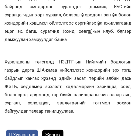
байранд амьдардаг сурагчдыг дэмжих, ЕБС-ийн
суралцагчдыг хорт зуршил, болзошгүй эрсдэлт зан үйл болон
жендэрийн хэвшмэл ойлголтоос сэргийлэх үйл ажиллагаанд
эцэг эх, багш, сурагчид (охид, хөвгүүд)-ын клуб, бүлгээр
дамжуулан хамруулдаг байна.
Хуралдааны төгсгөлд НЗДТГ-ын Нийгмийн бодлогын
газрын дарга Ш.Анхмаа нийслэлээс жендэрийн эрх тэгш
байдлыг хангах хүрээнд эдийн засаг, төрийн албан дахь
ЖЭТБ, хөдөлмөр эрхлэлт, хөдөлмөрийн харилцаа, соёл,
боловсрол, эрүүл мэнд, гэр бүлийн харилцааны чиглэлээр аян,
сургалт, хэлэлцүүлэг, зөвлөгөөнийг тогтмол зохион
байгуулдаг талаар танилцууллаа.
Хуваалцах
Жиргэх