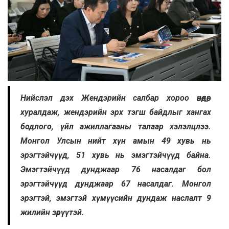
Нийслэл дэх Жендэрийн салбар хороо өнөөдөр
хуралдаж, жендэрийн эрх тэгш байдлыг хангах
бодлого, үйл ажиллагааны талаар хэлэлцлээ.
Монгол Улсын нийт хүн амын 49 хувь нь
эрэгтэйчүүд, 51 хувь нь эмэгтэйчүүд байна.
Эмэгтэйчүүд дунджаар 76 насалдаг бол
эрэгтэйчүүд дунджаар 67 насалдаг. Монгол
эрэгтэй, эмэгтэй хүмүүсийн дундаж наслалт 9
жилийн зөрүүтэй.