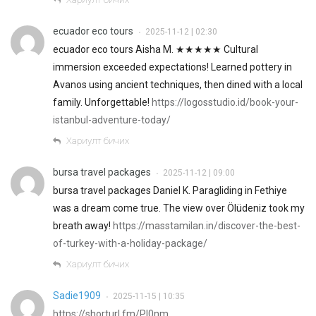
ecuador eco tours
2025-11-12 | 02:30
•
ecuador eco tours Aisha M. ★★★★★ Cultural
immersion exceeded expectations! Learned pottery in
Avanos using ancient techniques, then dined with a local
family. Unforgettable!
https://logosstudio.id/book-your-
istanbul-adventure-today/
Хариулт бичих
bursa travel packages
2025-11-12 | 09:00
•
bursa travel packages Daniel K. Paragliding in Fethiye
was a dream come true. The view over Ölüdeniz took my
breath away!
https://masstamilan.in/discover-the-best-
of-turkey-with-a-holiday-package/
Хариулт бичих
Sadie1909
2025-11-15 | 10:35
•
https://shorturl.fm/PI0nm