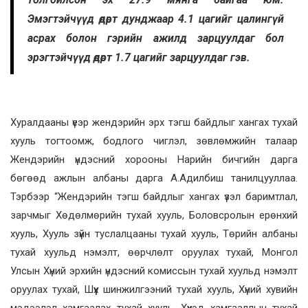
Эмэгтэйчүүд өдөрт дунджаар 4.1 цагийг цалингүй
асрах болон гэрийн ажилд зарцуулдаг бол
эрэгтэйчүүд өдөрт 1.7 цагийг зарцуулдаг гэв.
Хуралдааны үеэр жендэрийн эрх тэгш байдлыг хангах тухай
хууль тогтоомж, бодлого чиглэл, зөвлөмжийн талаар
Жендэрийн үндэсний хорооны Нарийн бичгийн дарга
бөгөөд ажлын албаны дарга А.Адилбиш танилцууллаа.
Тэрбээр “Жендэрийн тэгш байдлыг хангах үзэл баримтлал,
зарчмыг Хөдөлмөрийн тухай хууль, Боловсролын ерөнхий
хууль, Хууль зүйн туслалцааны тухай хууль, Төрийн албаны
тухай хуульд нэмэлт, өөрчлөлт оруулах тухай, Монгол
Улсын Хүний эрхийн үндэсний комиссын тухай хуульд нэмэлт
оруулах тухай, Шүүх шинжилгээний тухай хууль, Хүний хувийн
мэдээлэл хамгаалах тухай хууль, Хүүхэд хамгааллын тухай