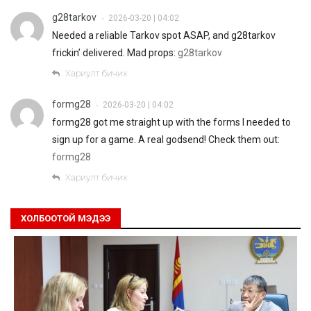
g28tarkov
2026-03-20 | 04:02
•
Needed a reliable Tarkov spot ASAP, and g28tarkov
frickin’ delivered. Mad props:
g28tarkov
Хариулт бичих
formg28
2026-03-20 | 04:02
•
formg28 got me straight up with the forms I needed to
sign up for a game. A real godsend! Check them out:
formg28
Хариулт бичих
ХОЛБООТОЙ МЭДЭЭ