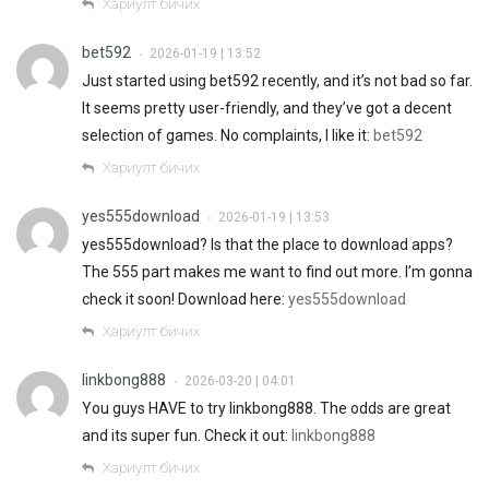
Хариулт бичих
bet592
2026-01-19 | 13:52
•
Just started using bet592 recently, and it’s not bad so far.
It seems pretty user-friendly, and they’ve got a decent
selection of games. No complaints, I like it:
bet592
Хариулт бичих
yes555download
2026-01-19 | 13:53
•
yes555download? Is that the place to download apps?
The 555 part makes me want to find out more. I’m gonna
check it soon! Download here:
yes555download
Хариулт бичих
linkbong888
2026-03-20 | 04:01
•
You guys HAVE to try linkbong888. The odds are great
and its super fun. Check it out:
linkbong888
Хариулт бичих