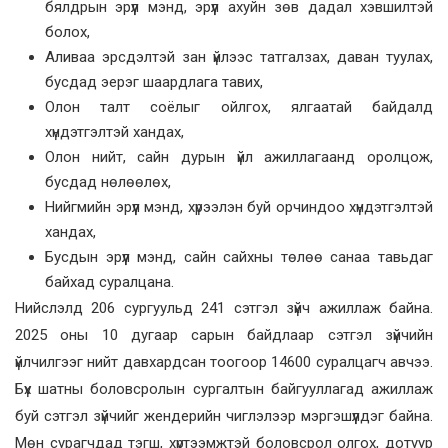
бялдрын эрүүл мэнд, эрүүл ахуйн зөв дадал хэвшилтэй
болох,
Аливаа эрсдэлтэй зан үйлээс татгалзах, даван туулах,
бусдад эерэг шаардлага тавих,
Олон талт соёлыг ойлгох, ялгаатай байдалд
хүндэтгэлтэй хандах,
Олон нийт, сайн дурын үйл ажиллагаанд оролцож,
бусдад нөлөөлөх,
Нийгмийн эрүүл мэнд, хүрээлэн буй орчиндоо хүндэтгэлтэй
хандах,
Бусдын эрүүл мэнд, сайн сайхны төлөө санаа тавьдаг
байхад суралцана.
Нийслэлд 206 сургуульд 241 сэтгэл зүйч ажиллаж байна.
2025 оны 10 дугаар сарын байдлаар сэтгэл зүйчийн
үйлчилгээг нийт давхардсан тоогоор 14600 суралцагч авчээ.
Бүх шатны боловсролын сургалтын байгууллагад ажиллаж
буй сэтгэл зүйчийг жендерийн чиглэлээр мэргэшүүлдэг байна.
Мөн сурагчдад тэгш, хүртээмжтэй боловсрол олгох, дотуур