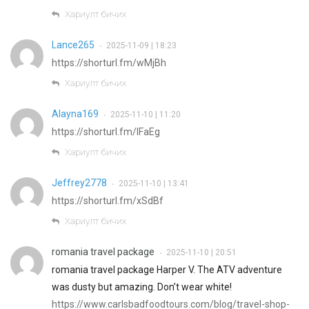
Хариулт бичих
Lance265
2025-11-09 | 18:23
•
https://shorturl.fm/wMjBh
Хариулт бичих
Alayna169
2025-11-10 | 11:20
•
https://shorturl.fm/IFaEg
Хариулт бичих
Jeffrey2778
2025-11-10 | 13:41
•
https://shorturl.fm/xSdBf
Хариулт бичих
romania travel package
2025-11-10 | 20:51
•
romania travel package Harper V. The ATV adventure
was dusty but amazing. Don’t wear white!
https://www.carlsbadfoodtours.com/blog/travel-shop-