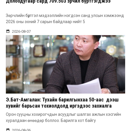
Долоодугаар сард 709.503 зөрчил бүртгэгджээ
Зөрчлийн бүртгэл мэдээллийн нэгдсэн санд улсын хэмжээнд
2026 оны эхний 7 сарын байдлаар нийт 5
2026-08-07
Э.Бат-Амгалан: Тухайн барилгынхаа 50-аас дээш
хувийг барьсан тохиолдолд иргэдээс захиалга
авдаг болгоно
Орон сууцны хохирогчдын асуудлыг шалгах ажлын хэсгийн
хуралдаан өнөөдөр боллоо. Барилга хот байгу
2026-08-06