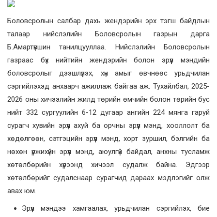
Боловсролын салбар дахь жендэрийн эрх тэгш байдлын
талаар нийслэлийн Боловсролын газрын дарга
Б.Амартүвшин танилцууллаа. Нийслэлийн Боловсролын
газраас бүх нийтийн жендэрийн болон эрүүл мэндийн
боловсролыг дээшлүүлэх, хүн амыг өвчнөөс урьдчилан
сэргийлэхэд анхаарч ажиллаж байгаа аж. Тухайлбал, 2025-
2026 оны хичээлийн жилд төрийн өмчийн болон төрийн бус
нийт 332 сургуулийн 6-12 дугаар ангийн 224 мянга гаруй
сурагч хувийн эрүүл ахуй ба орчны эрүүл мэнд, хооллолт ба
хөдөлгөөн, сэтгэцийн эрүүл мэнд, хорт зуршил, бэлгийн ба
нөхөн үржихүйн эрүүл мэнд, аюулгүй байдал, анхны тусламж
хөтөлбөрийн хүрээнд хичээл судалж байна. Эдгээр
хөтөлбөрийг судалснаар сурагчид дараах мэдлэгийг олж
авах юм.
Эрүүл мэндээ хамгаалах, урьдчилан сэргийлэх, бие