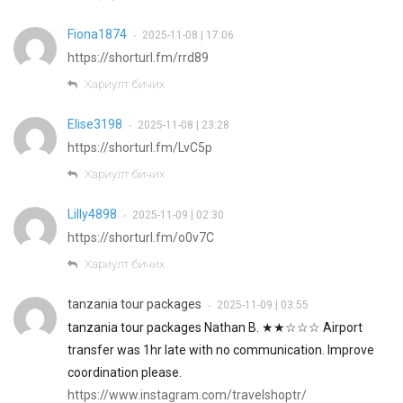
Fiona1874
2025-11-08 | 17:06
•
https://shorturl.fm/rrd89
Хариулт бичих
Elise3198
2025-11-08 | 23:28
•
https://shorturl.fm/LvC5p
Хариулт бичих
Lilly4898
2025-11-09 | 02:30
•
https://shorturl.fm/o0v7C
Хариулт бичих
tanzania tour packages
2025-11-09 | 03:55
•
tanzania tour packages Nathan B. ★★☆☆☆ Airport
transfer was 1hr late with no communication. Improve
coordination please.
https://www.instagram.com/travelshoptr/