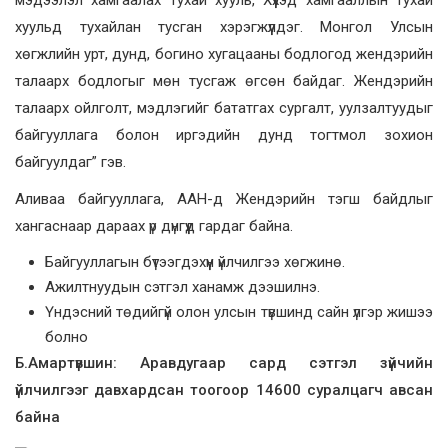
хуульд тухайлан тусган хэрэгжүүлдэг. Монгол Улсын
хөгжлийн урт, дунд, богино хугацааны бодлогод жендэрийн
талаарх бодлогыг мөн тусгаж өгсөн байдаг. Жендэрийн
талаарх ойлголт, мэдлэгийг бататгах сургалт, уулзалтуудыг
байгууллага болон иргэдийн дунд тогтмол зохион
байгуулдаг” гэв.
Аливаа байгууллага, ААН-д Жендэрийн тэгш байдлыг
хангаснаар дараах үр дүнгүүд гардаг байна.
Байгууллагын бүтээгдэхүүн үйлчилгээ хөгжинө.
Ажилтнуудын сэтгэл ханамж дээшилнэ.
Үндэсний төдийгүй олон улсын түвшинд сайн үлгэр жишээ
болно
Б.Амартүвшин: Аравдугаар сард сэтгэл зүйчийн
үйлчилгээг давхардсан тоогоор 14600 суралцагч авсан
байна