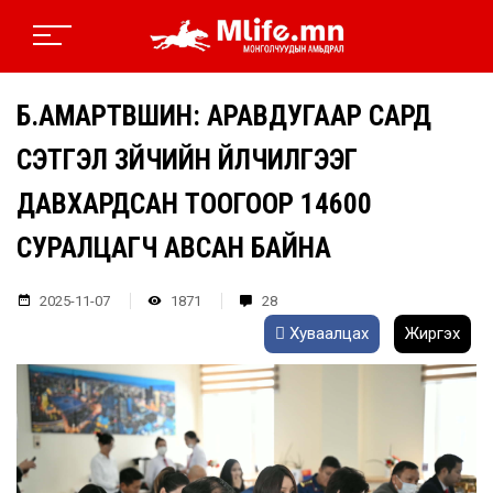
Б.АМАРТҮВШИН: АРАВДУГААР САРД
СЭТГЭЛ ЗҮЙЧИЙН ҮЙЛЧИЛГЭЭГ
ДАВХАРДСАН ТООГООР 14600
СУРАЛЦАГЧ АВСАН БАЙНА
2025-11-07
1871
28
Хуваалцах
Жиргэх