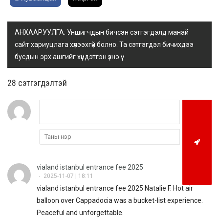
АНХААРУУЛГА: Уншигчдын бичсэн сэтгэгдэлд манай
сайт хариуцлага хүлээхгүй болно. Та сэтгэгдэл бичихдээ
бусдын эрх ашгийг хүндэтгэн үзнэ үү.
28 cэтгэгдэлтэй
vialand istanbul entrance fee 2025
2025-11-07 | 18:11
•
vialand istanbul entrance fee 2025 Natalie F. Hot air
balloon over Cappadocia was a bucket-list experience.
Peaceful and unforgettable.