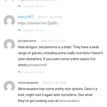
Хариулт бичих
Harry2957
2025-11-16 | 14:50
•
https://shorturl.fm/ZgoDU
Хариулт бичих
jetcasinomx
2025-12-17 | 17:12
•
Hola amigos! Jetcasinomx is a blast. They have a wide
range of games, including some really cool slots I haven’t
seen elsewhere. If you want some online casino fun
check
jetcasinomx
!
Хариулт бичих
winovacasino
2026-01-19 | 13:52
•
Winovacasino has some pretty nice options. Gave it a
look, might visit it again later sometime. See what
they’ve got cooking over at
winovacasino
.