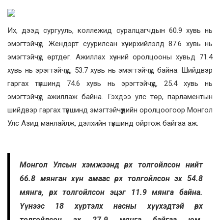
Их, дээд сургууль, коллежид суралцагчдын 60.9 хувь нь
эмэгтэйчүүд. Жендэрт суурилсан хүчирхийлэлд 87.6 хувь нь
эмэгтэйчүүд өртдөг. Ажиллах хүчний оролцооны хувьд 71.4
хувь нь эрэгтэйчүүд, 53.7 хувь нь эмэгтэйчүүд байна. Шийдвэр
гаргах түвшинд 74.6 хувь нь эрэгтэйчүүд, 25.4 хувь нь
эмэгтэйчүүд ажиллаж байна. Гэхдээ улс төр, парламентын
шийдвэр гаргах түвшинд эмэгтэйчүүдийн оролцоогоор Монгол
Улс Азид манлайлж, дэлхийн түвшинд ойртож байгаа аж.
Монгол Улсын хэмжээнд өрх толгойлсон нийт
66.8 мянган хүн амаас өрх толгойлсон эх 54.8
мянга, өрх толгойлсон эцэг 11.9 мянга байна.
Үүнээс 18 хүртэлх насны хүүхэдтэй өрх
толгойлсон эх 27.9 мянга байгаа юм.