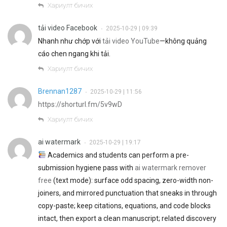
Хариулт бичих
tải video Facebook
2025-10-29 | 09:39
•
Nhanh như chớp với
tải video YouTube
—không quảng
cáo chen ngang khi tải.
Хариулт бичих
Brennan1287
2025-10-29 | 11:56
•
https://shorturl.fm/5v9wD
Хариулт бичих
ai watermark
2025-10-29 | 19:17
•
Academics and students can perform a pre-
submission hygiene pass with
ai watermark remover
free
(text mode): surface odd spacing, zero-width non-
joiners, and mirrored punctuation that sneaks in through
copy-paste; keep citations, equations, and code blocks
intact, then export a clean manuscript; related discovery