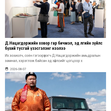
Д.Нацагдоржийн ховор гар бичмэл, эд өлгийн зүйлс
бүхий тусгай үзэсгэлэнг нээлээ
Их зохиолч, соён гэгээрүүлэгч Д.Нацагдоржийн амьдралын
замнал, хэрэглэж байсан эд зүйлсийг цогцоор х
2026-08-07