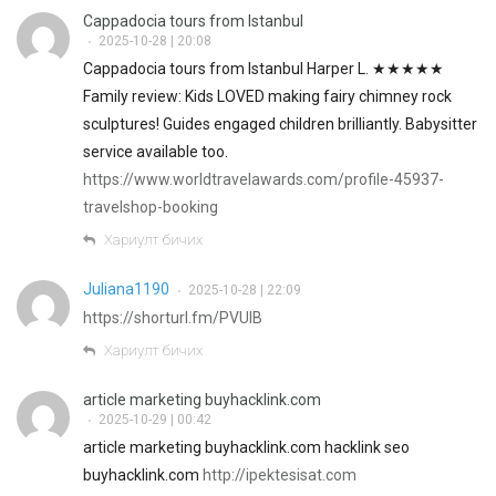
Cappadocia tours from Istanbul
2025-10-28 | 20:08
•
Cappadocia tours from Istanbul Harper L. ★★★★★
Family review: Kids LOVED making fairy chimney rock
sculptures! Guides engaged children brilliantly. Babysitter
service available too.
https://www.worldtravelawards.com/profile-45937-
travelshop-booking
Хариулт бичих
Juliana1190
2025-10-28 | 22:09
•
https://shorturl.fm/PVUlB
Хариулт бичих
article marketing buyhacklink.com
2025-10-29 | 00:42
•
article marketing buyhacklink.com hacklink seo
buyhacklink.com
http://ipektesisat.com