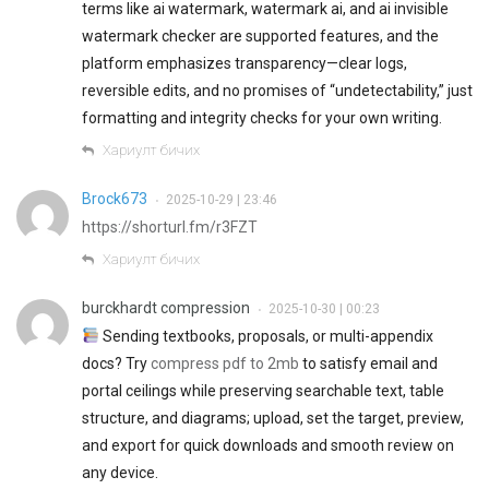
terms like ai watermark, watermark ai, and ai invisible
watermark checker are supported features, and the
platform emphasizes transparency—clear logs,
reversible edits, and no promises of “undetectability,” just
formatting and integrity checks for your own writing.
Хариулт бичих
Brock673
2025-10-29 | 23:46
•
https://shorturl.fm/r3FZT
Хариулт бичих
burckhardt compression
2025-10-30 | 00:23
•
Sending textbooks, proposals, or multi-appendix
docs? Try
compress pdf to 2mb
to satisfy email and
portal ceilings while preserving searchable text, table
structure, and diagrams; upload, set the target, preview,
and export for quick downloads and smooth review on
any device.