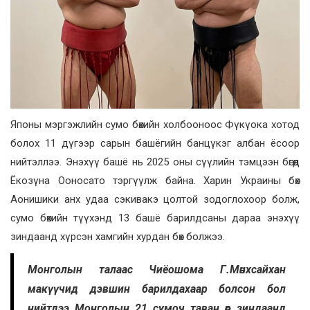
Японы мэргэжлийн сумо бөхийн холбооноос Фүкүока хотод
болох 11 дүгээр сарын башёгийн банцүкэг албан ёсоор
нийтэллээ. Энэхүү башё нь 2025 оны сүүлийн тэмцээн бөгөөд
Ёкозүна Ооносато тэргүүлж байна. Харин Украины бөх
Аонишики анх удаа сэкивакэ цолтой зодоглохоор болж,
сумо бөхийн түүхэнд 13 башё барилдсаны дараа энэхүү
зиндаанд хүрсэн хамгийн хурдан бөх болжээ.
Монголын талаас Чиёошома Г.Мөнхсайхан
макүүчид дэвшин барилдахаар болсон бол
нийтдээ Монголын 21 сумоч таван өөр зиндаанд