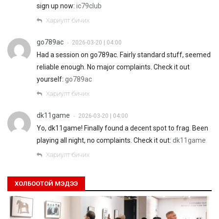
sign up now:
ic79club
Хариулт бичих
go789ac
2026-03-20 | 04:00
•
Had a session on go789ac. Fairly standard stuff, seemed
reliable enough. No major complaints. Check it out
yourself:
go789ac
Хариулт бичих
dk11game
2026-03-20 | 04:00
•
Yo, dk11game! Finally found a decent spot to frag. Been
playing all night, no complaints. Check it out:
dk11game
Хариулт бичих
ХОЛБООТОЙ МЭДЭЭ