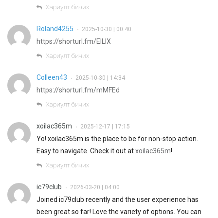
Хариулт бичих
Roland4255
2025-10-30 | 00:40
•
https://shorturl.fm/EILIX
Хариулт бичих
Colleen43
2025-10-30 | 14:34
•
https://shorturl.fm/mMFEd
Хариулт бичих
xoilac365m
2025-12-17 | 17:15
•
Yo! xoilac365m is the place to be for non-stop action.
Easy to navigate. Check it out at
xoilac365m
!
Хариулт бичих
ic79club
2026-03-20 | 04:00
•
Joined ic79club recently and the user experience has
been great so far! Love the variety of options. You can