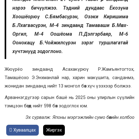
нэрээ бичүүлжээ. Тэдний дундаас Ёкозүна
Хоошёорюү С.Бямбасүрэн, Озэки Киришима
Б.Лхагвасүрэн, М-4 зиндаанд Тамаваши Б.Мөнх-
Оргил, М-4 Оошёома П.Дэлгэрбаяр, М-6
Оонокацү Б.Чойжилсүрэн зэрэг туршлагатай
хүчтэнүүд зодоглоно.
Жюүрёо зиндаанд Асахакүрюү Р.Жамъянтогтох,
Тамашёохо Э.Энхманлай нар, харин макүшита, санданмэ,
жонидан зиндаанд нийт 13 монгол бөх хүч үзэхээр болжээ.
Арваннэгдүгээр сарын башё нь 2025 оны улирлын сүүлийн
тэмцээн бөгөөд нийт 598 бөх зодоглох юм.
Эх сурвалж: Японы мэргэжлийн сумо бөхийн холбоо
Хуваалцах
Жиргэх