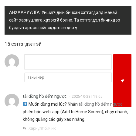
АНХААРУУЛГА: Уншигчдын бичсэн сэтгэгдэлд манай
сайт хариуцлага хүлээхгүй болно. Та сэтгэгдэл бичихдээ
бусдын эрх ашгийг хүндэтгэн үзнэ үү.
15 cэтгэгдэлтэй
tải đồng hồ đếm ngược
2025-10-28 | 19:05
•
Muốn dùng mọi lúc? Nhấn
tải đồng hồ đếm ngược
phiên bản web-app (Add to Home Screen), chạy nhanh,
không quảng cáo gây xao nhãng.
Хариулт бичих