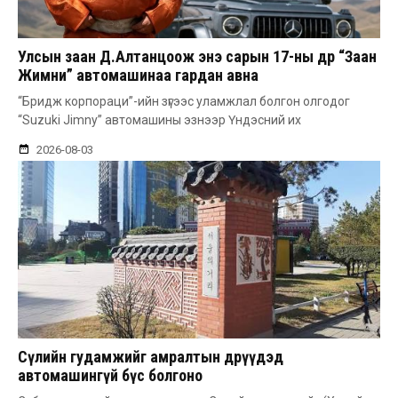
Улсын заан Д.Алтанцоож энэ сарын 17-ны өдөр “Заан
Жимни” автомашинаа гардан авна
“Бридж корпораци”-ийн зүгээс уламжлал болгон олгодог
“Suzuki Jimny” автомашины эзнээр Үндэсний их
2026-08-03
Сөүлийн гудамжийг амралтын өдрүүдэд
автомашингүй бүс болгоно