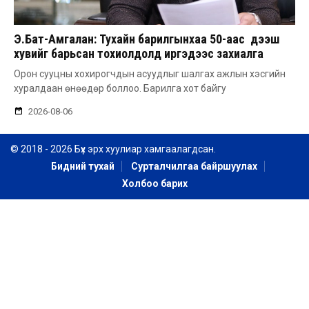
Э.Бат-Амгалан: Тухайн барилгынхаа 50-аас дээш
хувийг барьсан тохиолдолд иргэдээс захиалга
авдаг болгоно
Орон сууцны хохирогчдын асуудлыг шалгах ажлын хэсгийн
хуралдаан өнөөдөр боллоо. Барилга хот байгу
2026-08-06
© 2018 - 2026 Бүх эрх хуулиар хамгаалагдсан.
Бидний тухай
Сурталчилгаа байршуулах
Холбоо барих