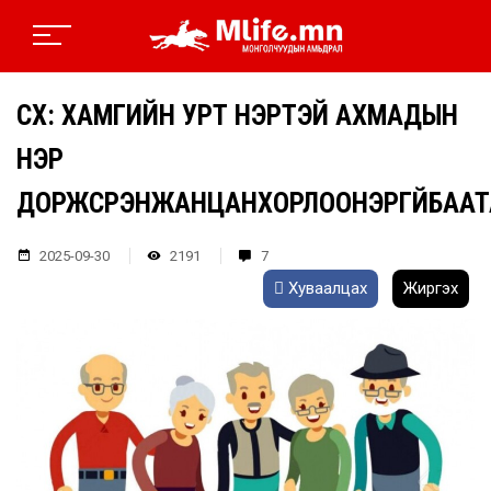
ҮСХ: ХАМГИЙН УРТ НЭРТЭЙ АХМАДЫН
НЭР
ДОРЖСҮРЭНЖАНЦАНХОРЛООНЭРГҮЙБААТ
2025-09-30
2191
7
Хуваалцах
Жиргэх