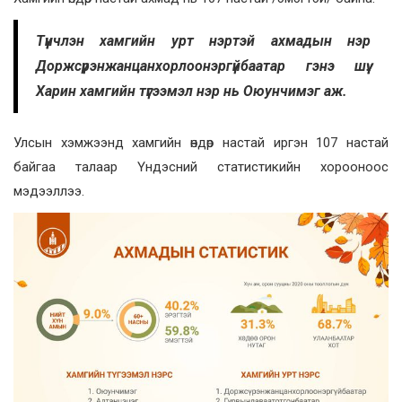
Түүнчлэн хамгийн урт нэртэй ахмадын нэр
Доржсүрэнжанцанхорлоонэргүйбаатар гэнэ шүү.
Харин хамгийн түгээмэл нэр нь Оюунчимэг аж.
Улсын хэмжээнд хамгийн өндөр настай иргэн 107 настай
байгаа талаар Үндэсний статистикийн хорооноос
мэдээллээ.