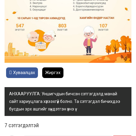
Хуваалцах
Жиргэх
АНХААРУУЛГА: Уншигчдын бичсэн сэтгэгдэлд манай
сайт хариуцлага хүлээхгүй болно. Та сэтгэгдэл бичихдээ
бусдын эрх ашгийг хүндэтгэн үзнэ үү.
7 cэтгэгдэлтэй