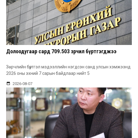
Долоодугаар сард 709.503 зөрчил бүртгэгджээ
Зөрчлийн бүртгэл мэдээллийн нэгдсэн санд улсын хэмжээнд
2026 оны эхний 7 сарын байдлаар нийт 5
2026-08-07