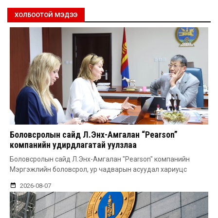
ХОЛБООТОЙ МЭДЭЭ
Боловсролын сайд Л.Энх-Амгалан “Pearson”
компанийн удирдлагатай уулзлаа
Боловсролын сайд Л.Энх-Амгалан "Pearson" компанийн
Мэргэжлийн боловсрол, ур чадварын асуудал хариуцс
2026-08-07