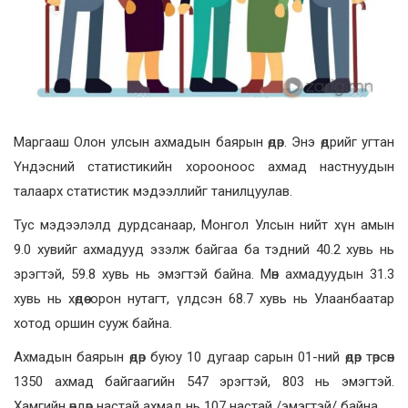
Маргааш Олон улсын ахмадын баярын өдөр. Энэ өдрийг угтан
Үндэсний статистикийн хорооноос ахмад настнуудын
талаарх статистик мэдээллийг танилцуулав.
Тус мэдээлэлд дурдсанаар, Монгол Улсын нийт хүн амын
9.0 хувийг ахмадууд эзэлж байгаа ба тэдний 40.2 хувь нь
эрэгтэй, 59.8 хувь нь эмэгтэй байна. Мөн ахмадуудын 31.3
хувь нь хөдөө орон нутагт, үлдсэн 68.7 хувь нь Улаанбаатар
хотод оршин сууж байна.
Ахмадын баярын өдөр буюу 10 дугаар сарын 01-ний өдөр төрсөн
1350 ахмад байгаагийн 547 эрэгтэй, 803 нь эмэгтэй.
Хамгийн өндөр настай ахмад нь 107 настай /эмэгтэй/ байна.