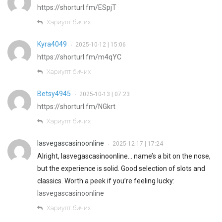
https://shorturl.fm/ESpjT
Хариулт бичих
Kyra4049
2025-10-12 | 15:06
•
https://shorturl.fm/m4qYC
Хариулт бичих
Betsy4945
2025-10-13 | 07:23
•
https://shorturl.fm/NGkrt
Хариулт бичих
lasvegascasinoonline
2025-12-17 | 17:24
•
Alright, lasvegascasinoonline… name’s a bit on the nose,
but the experience is solid. Good selection of slots and
classics. Worth a peek if you’re feeling lucky:
lasvegascasinoonline
Хариулт бичих