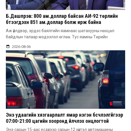
Б.Дашпүрэв: 800 ам.доллар байсан АИ-92 төрлийн
бүтээгдэхүүн 851 ам.доллар болж ирж байна
Аж үйлдвэр, эрдэс баялгийн яамнаас шатахууны нөхцөл
байдлын талаар мэдээлэл өглөө. Тус яамны Төрийн
2026-08-06
Энэ удаагийн хязгаарлалт ямар нэгэн бүсчлэлгүйгээр
07:00-21:00 цагийн хооронд үйлчлэх онцлогтой
Энэ сарын 15-аас есдүгээр сарын 12 хүртэл автомашины