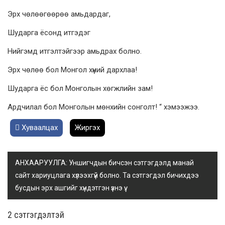
Эрх чөлөөгөөрөө амьдардаг,
Шударга ёсонд итгэдэг
Нийгэмд итгэлтэйгээр амьдрах болно.
Эрх чөлөө бол Монгол хүний дархлаа!
Шударга ёс бол Монголын хөгжлийн зам!
Ардчилал бол Монголын мөнхийн сонголт! “ хэмээжээ.
Хуваалцах
Жиргэх
АНХААРУУЛГА: Уншигчдын бичсэн сэтгэгдэлд манай
сайт хариуцлага хүлээхгүй болно. Та сэтгэгдэл бичихдээ
бусдын эрх ашгийг хүндэтгэн үзнэ үү.
2 cэтгэгдэлтэй