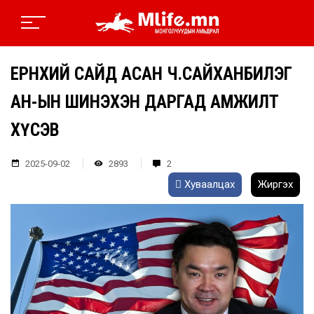
ЕРӨНХИЙ САЙД АСАН Ч.САЙХАНБИЛЭГ
АН-ЫН ШИНЭХЭН ДАРГАД АМЖИЛТ
ХҮСЭВ
2025-09-02
2893
2
Хуваалцах
Жиргэх