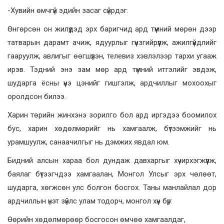
-Хувийн өмчгүй эдийн засаг сүйрдэг.
Өнгөрсөн он жилүүдэд эрх баригчид ард түмний мөрөн дээр
татварын дарамт ачиж, ядуурлыг гүнзгийрүүлж, ажилгүйдлийг
гааруулж, авлигыг өөгшүүлэн, телевиз хэвлэлээр тархи угааж
ирэв. Тэдний энэ зам мөр ард түмний итгэлийг эвдэж,
шударга ёсны үнэ цэнийг гишгэлж, ардчиллыг мохоохыг
оролдсон билээ.
Харин төрийн жинхэнэ зорилго бол ард иргэдээ боомилох
бус, харин хөдөлмөрийг нь хамгаалж, бүтээмжийг нь
урамшуулж, санаачилгыг нь дэмжих явдал юм.
Бидний алсын хараа бол дундаж давхаргыг хүчирхэгжүүлж,
баялаг бүтээгчдээ хамгаалан, Монгол Улсыг эрх чөлөөт,
шударга, хөгжсөн улс болгон босгох. Таны манлайлал дор
ардчиллын үнэт зүйлс улам тодорч, монгол хүн бүр:
Өөрийн хөдөлмөрөөр босгосон өмчөө хамгаалдаг,