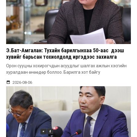
Э.Бат-Амгалан: Тухайн барилгынхаа 50-аас дээш
хувийг барьсан тохиолдолд иргэдээс захиалга
авдаг болгоно
Орон сууцны хохирогчдын асуудлыг шалгах ажлын хэсгийн
хуралдаан өнөөдөр боллоо. Барилга хот байгу
2026-08-06