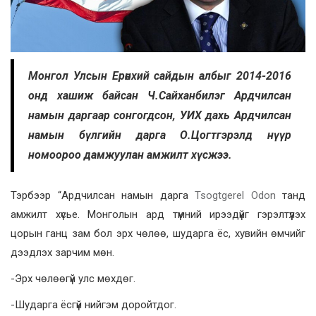
Монгол Улсын Ерөнхий сайдын албыг 2014-2016
онд хашиж байсан Ч.Сайханбилэг Ардчилсан
намын даргаар сонгогдсон, УИХ дахь Ардчилсан
намын бүлгийн дарга О.Цогтгэрэлд нүүр
номоороо дамжуулан амжилт хүсжээ.
Тэрбээр “Ардчилсан намын дарга
Tsogtgerel Odon
танд
амжилт хүсье. Монголын ард түмний ирээдүйг гэрэлтүүлэх
цорын ганц зам бол эрх чөлөө, шударга ёс, хувийн өмчийг
дээдлэх зарчим мөн.
-Эрх чөлөөгүй улс мөхдөг.
-Шударга ёсгүй нийгэм доройтдог.