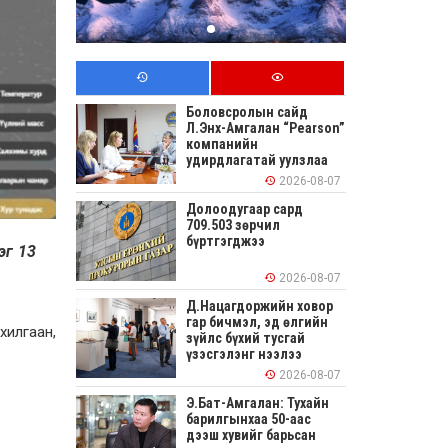
Боловсролын сайд
Л.Энх-Амгалан “Pearson”
компанийн
удирдлагатай уулзлаа
2026-08-07
Долоодугаар сард
709.503 зөрчил
бүртгэгджээ
эг 13
2026-08-07
Д.Нацагдоржийн ховор
гар бичмэл, эд өлгийн
хилгаан,
зүйлс бүхий тусгай
үзэсгэлэнг нээлээ
2026-08-07
Э.Бат-Амгалан: Тухайн
барилгынхаа 50-аас
дээш хувийг барьсан