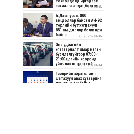
тохиолдолд иргэдээс
захиалга авдаг болгоно
2026-08-06
Б.Дашпүрэв: 800
ам.доллар байсан АИ-92
төрлийн бүтээгдэхүүн
851 ам.доллар болж ирж
байна
2026-08-06
Энэ удаагийн
хязгаарлалт ямар нэгэн
бүсчлэлгүйгээр 07:00-
21:00 цагийн хооронд
үйлчлэх онцлогтой
2026-08-04
Тээврийн хэрэгслийн
шатахуун авах хуваарийг
танилцуулж байна
2026-08-04
СОНИРХОЛТОЙ: Ихэр
шар, цусан толботой
өндөг аюултай юу?
2026-08-04
Улсын заан