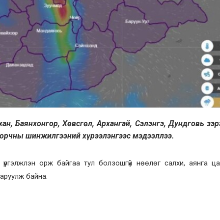
хан, Баянхонгор, Хөвсгөл, Архангай, Сэлэнгэ, Дундговь зэр
ур орчны шинжилгээний хүрээлэнгээс мэдээллээ.
үргэлжлэн орж байгаа тул болзошгүй нөөлөг салхи, аянга ца
аруулж байна.