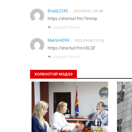
Brady2240
2025-09-06 | 09:48
•
https://shorturl.fm/1lmmp
Хариулт бичих
Martin4094
2025-09-08 | 10:30
•
https://shorturl.fm/x5LQF
Хариулт бичих
ХОЛБООТОЙ МЭДЭЭ