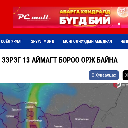
СОЁЛ УРЛАГ
ЭРҮҮЛ МЭНД
МОНГОЛЧУУДЫН АМЬДРАЛ
ЧӨЛӨ
ВС ЗЭРЭГ 13 АЙМАГТ БОРОО ОРЖ БАЙНА
Хуваалцах
Ж