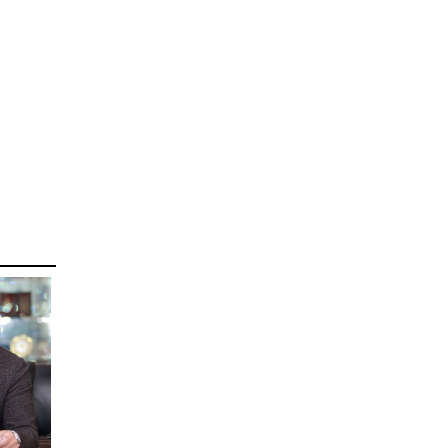
учруулдаг цаг агаарын
аюулт үзэгдлүүдийн нэг
нь ХЭТ ХАЛУУН
2026-07-23
Дүүжин замын тээвэр
энэ оны 12 дугаар сард
ашиглалтад бүрэн орно
2026-07-23
Говьсүмбэр, Төв,
Өмнөговийн наадмын
түрүү, үзүүрийн
бөхчүүдээс допинг
илэрчээ
2026-07-22
Ховд аймагт тарваган
тахал өвчний сэжигтэй
тохиолдол бүртгэгджээ
2026-07-22
Ерөнхийлөгчийн
санаачилгаар Олон улс
судлалын хүрээлэн
байгуулна
2026-07-22