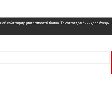
 сайт хариуцлага хүлээхгүй болно. Та сэтгэгдэл бичихдээ бусдын