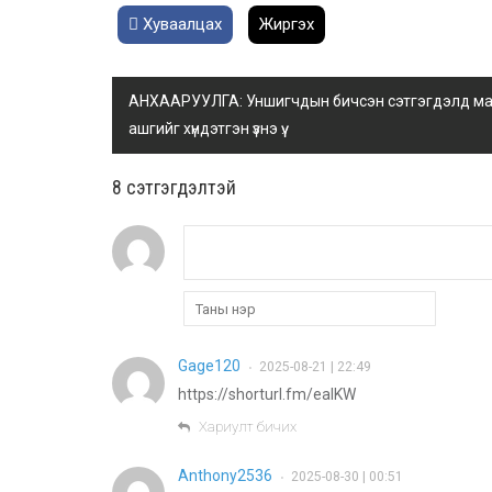
Хуваалцах
Жиргэх
АНХААРУУЛГА: Уншигчдын бичсэн сэтгэгдэлд манай
ашгийг хүндэтгэн үзнэ үү.
8 cэтгэгдэлтэй
Gage120
2025-08-21 | 22:49
•
https://shorturl.fm/eaIKW
Хариулт бичих
Anthony2536
2025-08-30 | 00:51
•