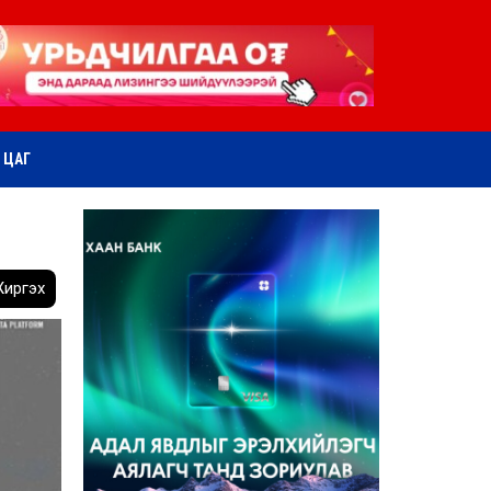
ӨТ ЦАГ
иргэх