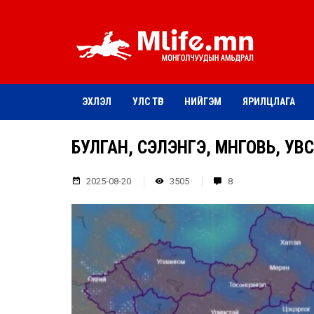
ЭХЛЭЛ
УЛС ТӨР
НИЙГЭМ
ЯРИЛЦЛАГА
БУЛГАН, СЭЛЭНГЭ, ӨМНӨГОВЬ, У
2025-08-20
3505
8