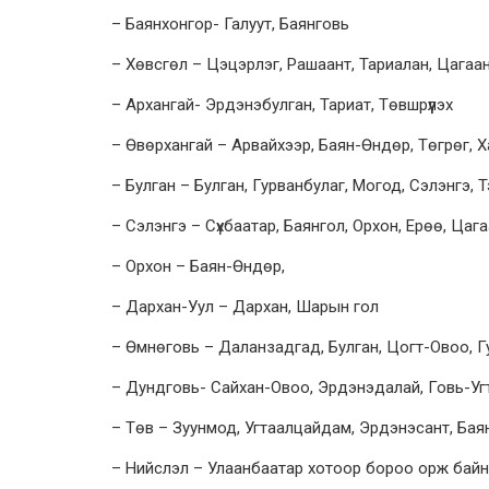
– Баянхонгор- Галуут, Баянговь
– Хөвсгөл – Цэцэрлэг, Рашаант, Тариалан, Цагаан
– Архангай- Эрдэнэбулган, Тариат, Төвшрүүлэх
– Өвөрхангай – Арвайхээр, Баян-Өндөр, Төгрөг, Х
– Булган – Булган, Гурванбулаг, Могод, Сэлэнгэ, 
– Сэлэнгэ – Сүхбаатар, Баянгол, Орхон, Ерөө, Цаг
– Орхон – Баян-Өндөр,
– Дархан-Уул – Дархан, Шарын гол
– Өмнөговь – Даланзадгад, Булган, Цогт-Овоо, Г
– Дундговь- Сайхан-Овоо, Эрдэнэдалай, Говь-Уг
– Төв – Зуунмод, Угтаалцайдам, Эрдэнэсант, Баянч
– Нийслэл – Улаанбаатар хотоор бороо орж байн