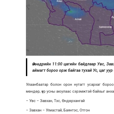
Өнөөдрийн 11:00 цагийн байдлаар Увс, Зав
аймагт бороо орж байгаа тухай Ус, цаг у
Улаанбаатар болон орон нутагт усархаг бороо 
мөндөр, үер усны аюулаас сэрэмжтэй байхыг анха
– Увс – Завхан, Тэс, Өндөрхангай
– Завхан – Улиастай, Баянтэс, Отгон