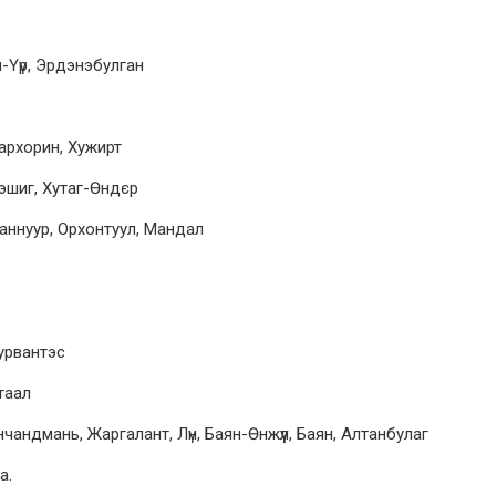
-Үүр, Эрдэнэбулган
архорин, Хужирт
Тэшиг, Хутаг-Өндєр
ааннуур, Орхонтуул, Мандал
урвантэс
таал
андмань, Жаргалант, Лүн, Баян-Өнжүүл, Баян, Алтанбулаг
а.