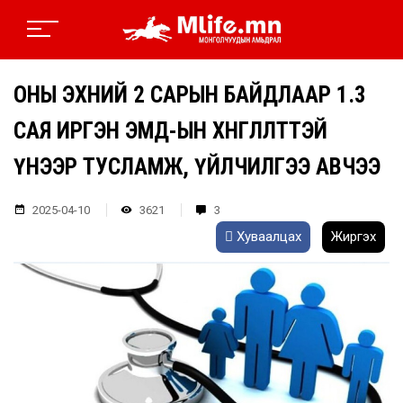
ОНЫ ЭХНИЙ 2 САРЫН БАЙДЛААР 1.3
САЯ ИРГЭН ЭМД-ЫН ХӨНГӨЛӨЛТТЭЙ
ҮНЭЭР ТУСЛАМЖ, ҮЙЛЧИЛГЭЭ АВЧЭЭ
2025-04-10
3621
3
Хуваалцах
Жиргэх