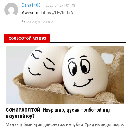
Dana1406
2025-04-27 | 01:43
•
Awesome
https://t.ly/tndaA
Хариулт бичих
ХОЛБООТОЙ МЭДЭЭ
СОНИРХОЛТОЙ: Ихэр шар, цусан толботой өндөг
аюултай юу?
Мэдэхгүй бүхэн хүний дайсан гэж нэг үг бий. Урьд нь өндөг шарж