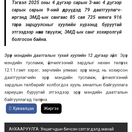
Тэгвэл 2025 оны 4 дүгээр сарын 3-аас 4 дүгээр
сарын сарын 9-ний өдрүүдэд 79 даатгуулагч-
иргэнд ЭМД-ын сангаас 85 сая 725 мянга 916
төгрөг зарцуулсныг хуулийн хүрээнд буруутай
этгээдээр нөхөн төлүүлж, ЭМД-ын санг хохиролгүй
болгосон байна.
Эрүүл мэндийн даатгалын тухай хуулийн 12 дугаар зүйл:
Эрүүл
мэндийн тусламж, үйлчилгээний зардлыг нөхөн төлүүлэх
12.1.1.гэмт хэрэг, зөрчлийн улмаас эрүүл мэнд нь хохирсон
даатгуулагчийн эрүүл мэндийн тусламж, үйлчилгээний
зардлын төлбөрийг холбогдох хууль хяналтын байгууллага
хариуцан буруутай этгээдээр эрүүл мэндийн даатгалын
байгууллагад төлүүлнэ.
Хуваалцах
Жиргэх
АНХААРУУЛГА: Уншигчдын бичсэн сэтгэгдэлд манай