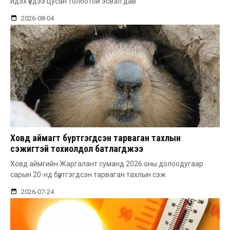
идэх үедээ цусан толботой эсвэл дав
2026-08-04
Ховд аймагт бүртгэгдсэн тарваган тахлын
сэжигтэй тохиолдол батлагджээ
Ховд аймгийн Жаргалант суманд 2026 оны долоодугаар
сарын 20-нд бүртгэгдсэн тарваган тахлын сэж
2026-07-24