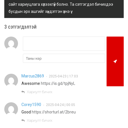
сайт хариуцлага хүлээхгүй болно. Та сэтгэгдэл бичихдээ
бусдын эрх ашгийг хүндэтгэн үзнэ үү.
3 cэтгэгдэлтэй
Marcus2869
2025-04-23 | 17:03
•
Awesome
https://is.gd/tpjNyL
Хариулт бичих
Corey1590
2025-04-24 | 00:05
•
Good
https://shorturl.at/2breu
Хариулт бичих