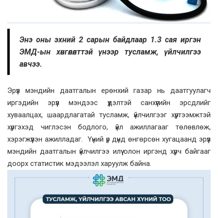
Энэ оны эхний 2 сарын байдлаар 1.3 сая иргэн
ЭМД-ын хөнгөлөлттэй үнээр тусламж, үйлчилгээ
авчээ.
Эрүүл мэндийн даатгалын ерөнхий газар нь даатгуулагч
иргэдийн эрүүл мэндээс үүдэлтэй санхүүгийн эрсдлийг
хуваалцах, шаардлагатай тусламж, үйлчилгээг хүртээмжтэй
хүргэхэд чиглэсэн бодлого, үйл ажиллагааг төлөвлөж,
хэрэгжүүлэн ажилладаг. Үүний үр дүнд өнгөрсөн хугацаанд эрүүл
мэндийн даатгалын үйлчилгээ илүү олон иргэнд хүрч байгааг
доорх статистик мэдээлэл харуулж байна.