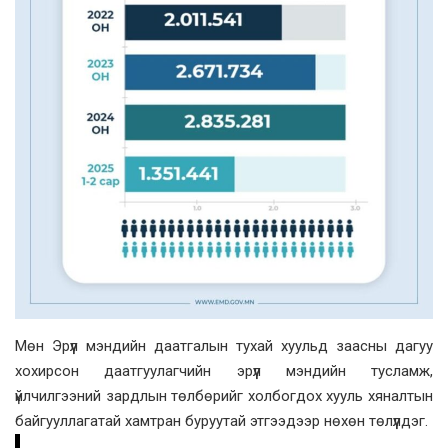
Мөн Эрүүл мэндийн даатгалын тухай хуульд заасны дагуу
хохирсон даатгуулагчийн эрүүл мэндийн тусламж,
үйлчилгээний зардлын төлбөрийг холбогдох хууль хяналтын
байгууллагатай хамтран буруутай этгээдээр нөхөн төлүүлдэг.