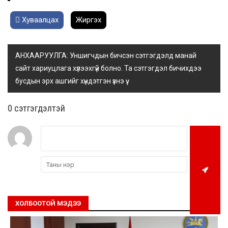
Хуваалцах
Жиргэх
АНХААРУУЛГА: Уншигчдын бичсэн сэтгэгдэлд манай
сайт хариуцлага хүлээхгүй болно. Та сэтгэгдэл бичихдээ
бусдын эрх ашгийг хүндэтгэн үзнэ үү.
0 cэтгэгдэлтэй
ХОЛБООТОЙ МЭДЭЭ