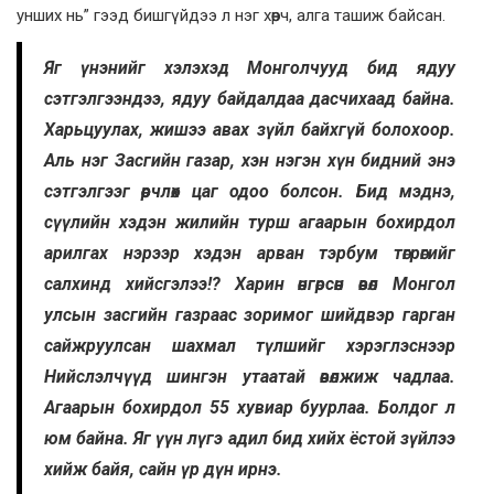
унших нь” гээд бишгүйдээ л нэг хөөрч, алга ташиж байсан.
Яг үнэнийг хэлэхэд Монголчууд бид ядуу
сэтгэлгээндээ, ядуу байдалдаа дасчихаад байна.
Харьцуулах, жишээ авах зүйл байхгүй болохоор.
Аль нэг Засгийн газар, хэн нэгэн хүн бидний энэ
сэтгэлгээг өөрчлөх цаг одоо болсон. Бид мэднэ,
сүүлийн хэдэн жилийн турш агаарын бохирдол
арилгах нэрээр хэдэн арван тэрбум төгрөгийг
салхинд хийсгэлээ!? Харин өнгөрсөн өвөл Монгол
улсын засгийн газраас зоримог шийдвэр гарган
сайжруулсан шахмал түлшийг хэрэглэснээр
Нийслэлчүүд шингэн утаатай өвөлжиж чадлаа.
Агаарын бохирдол 55 хувиар буурлаа. Болдог л
юм байна. Яг үүн лүгэ адил бид хийх ёстой зүйлээ
хийж байя, сайн үр дүн ирнэ.