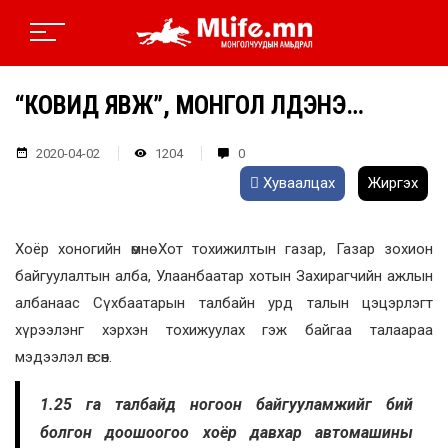
“КОВИД ЯВЖ”, МОНГОЛ ҮЛДЭНЭ…
2020-04-02
1204
0
Хуваалцах
Жиргэх
Хоёр хоногийн өмнө Хот тохижилтын газар, Газар зохион
байгуулалтын алба, Улаанбаатар хотын Захирагчийн ажлын
албанаас Сүхбаатарын талбайн урд талын цэцэрлэгт
хүрээлэнг хэрхэн тохижуулах гэж байгаа талаараа
мэдээлэл өгсөн.
1.25 га талбайд ногоон байгууламжийг бий
болгон доошоогоо хоёр давхар автомашины