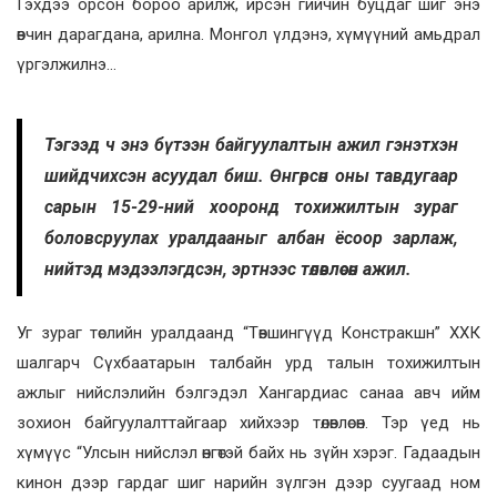
Гэхдээ орсон бороо арилж, ирсэн гийчин буцдаг шиг энэ
өвчин дарагдана, арилна. Монгол үлдэнэ, хүмүүний амьдрал
үргэлжилнэ…
Тэгээд ч энэ бүтээн байгуулалтын ажил гэнэтхэн
шийдчихсэн асуудал биш. Өнгөрсөн оны тавдугаар
сарын 15-29-ний хооронд тохижилтын зураг
боловсруулах уралдааныг албан ёсоор зарлаж,
нийтэд мэдээлэгдсэн, эртнээс төлөвлөсөн ажил.
Уг зураг төслийн уралдаанд “Төвшингүүд Констракшн” ХХК
шалгарч Сүхбаатарын талбайн урд талын тохижилтын
ажлыг нийслэлийн бэлгэдэл Хангардиас санаа авч ийм
зохион байгуулалттайгаар хийхээр төлөвлөсөн. Тэр үед нь
хүмүүс “Улсын нийслэл өнгөтэй байх нь зүйн хэрэг. Гадаадын
кинон дээр гардаг шиг нарийн зүлгэн дээр суугаад ном