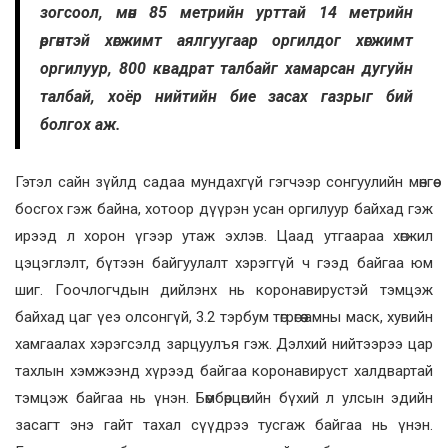
зогсоол, мөн 85 метрийн урттай 14 метрийн
өргөнтэй хөгжимт аялгуугаар оргилдог хөгжимт
оргилуур, 800 квадрат талбайг хамарсан дугуйн
талбай, хоёр нийтийн бие засах газрыг бий
болгох аж.
Гэтэл сайн зүйлд садаа мундахгүй гэгчээр сонгуулийн мөнгөө
босгох гэж байна, хотоор дүүрэн усан оргилуур байхад гэж
ирээд л хорон үгээр утаж эхлэв. Цаад утгаараа хөгжил
цэцэглэлт, бүтээн байгуулалт хэрэггүй ч гээд байгаа юм
шиг. Гоочлогчдын дийлэнх нь коронавирустэй тэмцэж
байхад цаг үеэ олсонгүй, 3.2 тэрбум төгрөгөө амны маск, хувийн
хамгаалах хэрэгсэлд зарцуулъя гэж. Дэлхий нийтээрээ цар
тахлын хэмжээнд хүрээд байгаа коронавируст халдвартай
тэмцэж байгаа нь үнэн. Бөмбөрцөгийн бүхий л улсын эдийн
засагт энэ гайт тахал сүүдрээ тусгаж байгаа нь үнэн.