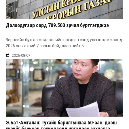
Долоодугаар сард 709.503 зөрчил бүртгэгджээ
Зөрчлийн бүртгэл мэдээллийн нэгдсэн санд улсын хэмжээнд
2026 оны эхний 7 сарын байдлаар нийт 5
2026-08-07
Э.Бат-Амгалан: Тухайн барилгынхаа 50-аас дээш
хувийг барьсан тохиолдолд иргэдээс захиалга