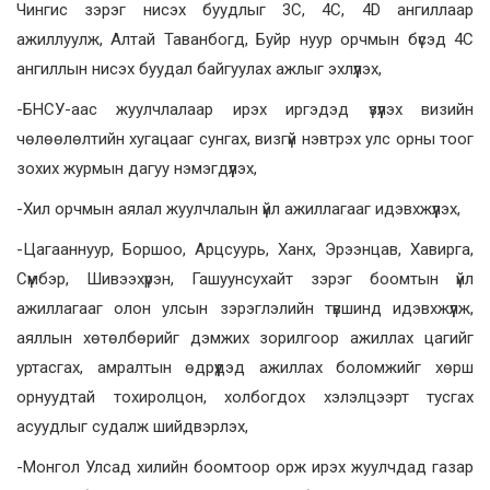
Чингис зэрэг нисэх буудлыг 3C, 4C, 4D ангиллаар
ажиллуулж, Алтай Таванбогд, Буйр нуур орчмын бүсэд 4C
ангиллын нисэх буудал байгуулах ажлыг эхлүүлэх,
-БНСУ-аас жуулчлалаар ирэх иргэдэд үзүүлэх визийн
чөлөөлөлтийн хугацааг сунгах, визгүй нэвтрэх улс орны тоог
зохих журмын дагуу нэмэгдүүлэх,
-Хил орчмын аялал жуулчлалын үйл ажиллагааг идэвхжүүлэх,
-Цагааннуур, Боршоо, Арцсуурь, Ханх, Эрээнцав, Хавирга,
Сүмбэр, Шивээхүрэн, Гашуунсухайт зэрэг боомтын үйл
ажиллагааг олон улсын зэрэглэлийн түвшинд идэвхжүүлж,
аяллын хөтөлбөрийг дэмжих зорилгоор ажиллах цагийг
уртасгах, амралтын өдрүүдэд ажиллах боломжийг хөрш
орнуудтай тохиролцон, холбогдох хэлэлцээрт тусгах
асуудлыг судалж шийдвэрлэх,
-Монгол Улсад хилийн боомтоор орж ирэх жуулчдад газар