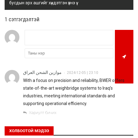
бусдын эрх ашгийг хүндэтгэн үзнэ үү.
1 сэтгэгдэлтэй
موازين الشحن العراق
2024-12-05 | 23:10
•
With a focus on precision and reliability, BWER offers
state-of-the-art weighbridge systems to Iraq’s
industries, meeting international standards and
supporting operational efficiency.
Хариулт бичих
ХОЛБООТОЙ МЭДЭЭ