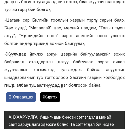
дээр нь богино хугацаанд виз олгох, бүлэг жуулчин нэвтрүүлэх
тусгай гарц бий болгох,
-Цагаан сар: Билгийн тооллын хаврын тэргүүн сарын баяр,
“Хөх сувд”, “Мазаалай” цас, мөсний наадам, “Талын түмэн
адуу”, “Нүүдэлчдийн өвөл” зэрэг эвентийг олон улсынх
болгон өндөр түвшинд зохион байгуулах,
-Жуулчдад үйлчлэх ариун цэврийн байгууламжийг зохих
байршилд стандартын дагуу байгуулах зэрэг аялал
жуулчлалыг хөгжүүлэхэд тулгамдаж байгаа асуудлыг
шийдвэрлэхийг тус тогтоолоор Засгийн газрын холбогдох
гишүүд, албан тушаалтнуудад үүрэг болгосон байна.
Хуваалцах
Жиргэх
АНХААРУУЛГА: Уншигчдын бичсэн сэтгэгдэлд манай
сайт хариуцлага хүлээхгүй болно. Та сэтгэгдэл бичихдээ