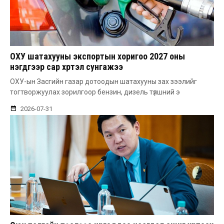
ОХУ шатахууны экспортын хоригоо 2027 оны
нэгдүгээр сар хүртэл сунгажээ
ОХУ-ын Засгийн газар дотоодын шатахууны зах зээлийг
тогтворжуулах зорилгоор бензин, дизель түлшний э
2026-07-31