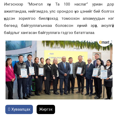
Ингэснээр “Монгол хүн Та 100 наслаг” уриан дор
ажилтандаа, нийгэмдээ, улс орондоо үнэ цэнийг бий болгох
үндсэн зорилгоо биелүүлэхэд томоохон алхамуудын нэг
бөгөөд байгууллагынхаа боловсон хүчний эрүүл, аюулгүй
байдлыг хангасан байгууллага гэдгээ бататгалаа.
Хуваалцах
Жиргэх