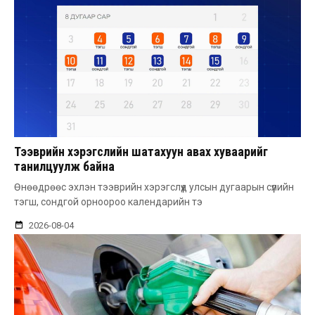
Тээврийн хэрэгслийн шатахуун авах хуваарийг
танилцуулж байна
Өнөөдрөөс эхлэн тээврийн хэрэгслүүд улсын дугаарын сүүлийн
тэгш, сондгой орноороо календарийн тэ
2026-08-04