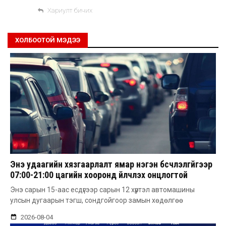
Хариулт бичих
ХОЛБООТОЙ МЭДЭЭ
Энэ удаагийн хязгаарлалт ямар нэгэн бүсчлэлгүйгээр
07:00-21:00 цагийн хооронд үйлчлэх онцлогтой
Энэ сарын 15-аас есдүгээр сарын 12 хүртэл автомашины
улсын дугаарын тэгш, сондгойгоор замын хөдөлгөө
2026-08-04