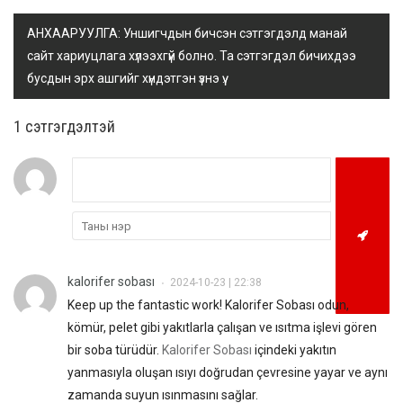
АНХААРУУЛГА: Уншигчдын бичсэн сэтгэгдэлд манай
сайт хариуцлага хүлээхгүй болно. Та сэтгэгдэл бичихдээ
бусдын эрх ашгийг хүндэтгэн үзнэ үү.
1 сэтгэгдэлтэй
kalorifer sobası
2024-10-23 | 22:38
•
Keep up the fantastic work! Kalorifer Sobası odun,
kömür, pelet gibi yakıtlarla çalışan ve ısıtma işlevi gören
bir soba türüdür.
Kalorifer Sobası
içindeki yakıtın
yanmasıyla oluşan ısıyı doğrudan çevresine yayar ve aynı
zamanda suyun ısınmasını sağlar.