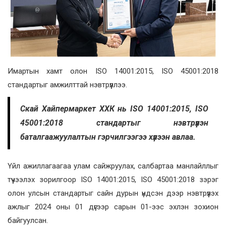
Имартын хамт олон ISO 14001:2015, ISO 45001:2018
стандартыг амжилттай нэвтрүүллээ.
Скай Хайпермаркет ХХК нь ISO 14001:2015, ISO
45001:2018 стандартыг нэвтрүүлэн
баталгаажуулалтын гэрчилгээгээ хүлээн авлаа.
Үйл ажиллагаагаа улам сайжруулах, салбартаа манлайллыг
түүчээлэх зорилгоор ISO 14001:2015, ISO 45001:2018 зэрэг
олон улсын стандартыг сайн дурын үндсэн дээр нэвтрүүлэх
ажлыг 2024 оны 01 дүгээр сарын 01-ээс эхлэн зохион
байгуулсан.