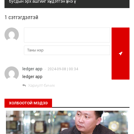
бусдын эрх ашгийг хүндэтгэн үзнэ үү.
1 сэтгэгдэлтэй
ledger app
2024-09-08 | 00:34
•
ledger app
Хариулт бичих
ХОЛБООТОЙ МЭДЭЭ