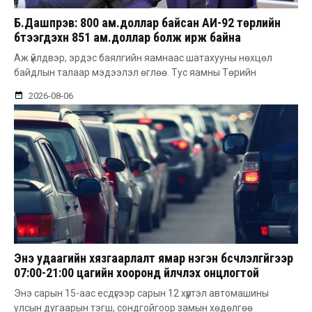
Б.Дашпүрэв: 800 ам.доллар байсан АИ-92 төрлийн
бүтээгдэхүүн 851 ам.доллар болж ирж байна
Аж үйлдвэр, эрдэс баялгийн яамнаас шатахууны нөхцөл
байдлын талаар мэдээлэл өглөө. Тус яамны Төрийн
2026-08-06
Энэ удаагийн хязгаарлалт ямар нэгэн бүсчлэлгүйгээр
07:00-21:00 цагийн хооронд үйлчлэх онцлогтой
Энэ сарын 15-аас есдүгээр сарын 12 хүртэл автомашины
улсын дугаарын тэгш, сондгойгоор замын хөдөлгөө