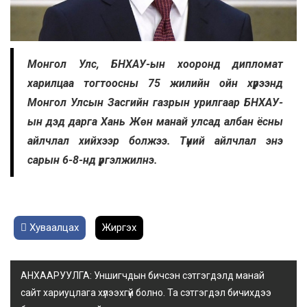
Монгол Улс, БНХАУ-ын хооронд дипломат
харилцаа тогтоосны 75 жилийн ойн хүрээнд
Монгол Улсын Засгийн газрын урилгаар БНХАУ-
ын дэд дарга Хань Жөн манай улсад албан ёсны
айлчлал хийхээр болжээ.
Түүний айлчлал энэ
сарын 6-8-нд үргэлжилнэ.
Хуваалцах
Жиргэх
АНХААРУУЛГА: Уншигчдын бичсэн сэтгэгдэлд манай
сайт хариуцлага хүлээхгүй болно. Та сэтгэгдэл бичихдээ