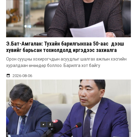
Э.Бат-Амгалан: Тухайн барилгынхаа 50-аас дээш
хувийг барьсан тохиолдолд иргэдээс захиалга
авдаг болгоно
Орон сууцны хохирогчдын асуудлыг шалгах ажлын хэсгийн
хуралдаан өнөөдөр боллоо. Барилга хот байгу
2026-08-06