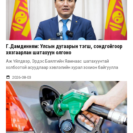
Г.Дамдинням: Улсын дугаарын тэгш, сондгойгоор
хязгаарлан шатахуун олгоно
Аж Үйлдвэр, Эрдэс Баялгийн Яамнаас шатахуунтай
холбоотой асуудлаар хэвлэлийн хурал зохион байгуулла
2026-08-03