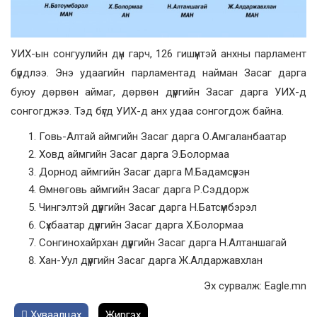
УИХ-ын сонгуулийн дүн гарч, 126 гишүүнтэй анхны парламент
бүрдлээ. Энэ удаагийн парламентад найман Засаг дарга
буюу дөрвөн аймаг, дөрвөн дүүргийн Засаг дарга УИХ-д
сонгогджээ. Тэд бүгд УИХ-д анх удаа сонгогдож байна.
Говь-Алтай аймгийн Засаг дарга О.Амгаланбаатар
Ховд аймгийн Засаг дарга Э.Болормаа
Дорнод аймгийн Засаг дарга М.Бадамсүрэн
Өмнөговь аймгийн Засаг дарга Р.Сэддорж
Чингэлтэй дүүргийн Засаг дарга Н.Батсүмбэрэл
Сүхбаатар дүүргийн Засаг дарга Х.Болормаа
Сонгинохайрхан дүүргийн Засаг дарга Н.Алтаншагай
Хан-Уул дүүргийн Засаг дарга Ж.Алдаржавхлан
Эх сурвалж: Eagle.mn
Хуваалцах
Жиргэх