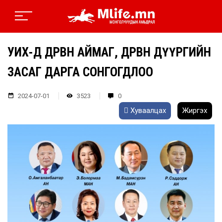
УИХ-Д ДӨРВӨН АЙМАГ, ДӨРВӨН ДҮҮРГИЙН
ЗАСАГ ДАРГА СОНГОГДЛОО
2024-07-01
3523
0
Хуваалцах
Жиргэх