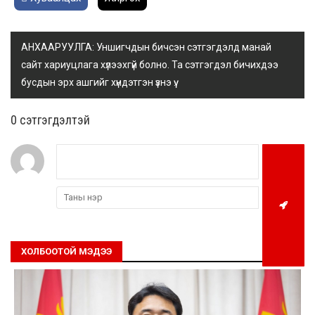
АНХААРУУЛГА: Уншигчдын бичсэн сэтгэгдэлд манай
сайт хариуцлага хүлээхгүй болно. Та сэтгэгдэл бичихдээ
бусдын эрх ашгийг хүндэтгэн үзнэ үү.
0 cэтгэгдэлтэй
ХОЛБООТОЙ МЭДЭЭ