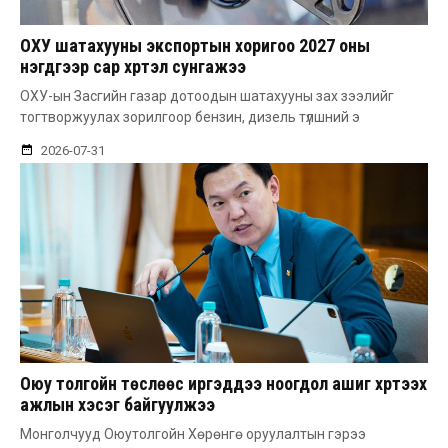
ОХУ шатахууны экспортын хоригоо 2027 оны
нэгдүгээр сар хүртэл сунгажээ
ОХУ-ын Засгийн газар дотоодын шатахууны зах зээлийг
тогтворжуулах зорилгоор бензин, дизель түлшний э
2026-07-31
Оюу толгойн төслөөс иргэддээ ноогдол ашиг хүртээх
ажлын хэсэг байгуулжээ
Монголчууд Оюутолгойн Хөрөнгө оруулалтын гэрээ