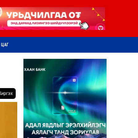
ӨТ ЦАГ
иргэх