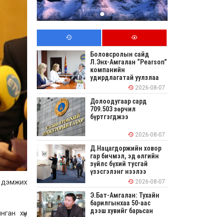
Боловсролын сайд
Л.Энх-Амгалан “Pearson”
компанийн
удирдлагатай уулзлаа
2026-08-07
Долоодугаар сард
709.503 зөрчил
бүртгэгджээ
2026-08-07
Д.Нацагдоржийн ховор
гар бичмэл, эд өлгийн
зүйлс бүхий тусгай
үзэсгэлэнг нээлээ
г дэмжих
2026-08-07
Э.Бат-Амгалан: Тухайн
барилгынхаа 50-аас
дээш хувийг барьсан
ган хүн