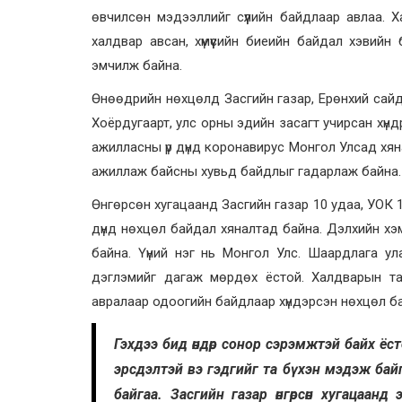
өвчилсөн мэдээллийг сүүлийн байдлаар авлаа. 
халдвар авсан, хүмүүсийн биеийн байдал хэвийн
эмчилж байна.
Өнөөдрийн нөхцөлд Засгийн газар, Ерөнхий сайдад
Хоёрдугаарт, улс орны эдийн засагт учирсан хүнд
ажилласны үр дүнд коронавирус Монгол Улсад хя
ажиллаж байсны хувьд байдлыг гадарлаж байна.
Өнгөрсөн хугацаанд Засгийн газар 10 удаа, УОК 
дүнд нөхцөл байдал хяналтад байна. Дэлхийн хэ
байна. Үүний нэг нь Монгол Улс. Шаардлага у
дэглэмийг дагаж мөрдөх ёстой. Халдварын тар
авралаар одоогийн байдлаар хүндэрсэн нөхцөл ба
Гэхдээ бид өндөр сонор сэрэмжтэй байх ёстой
эрсдэлтэй вэ гэдгийг та бүхэн мэдэж бай
байгаа. Засгийн газар өнгөрсөн хугацаан