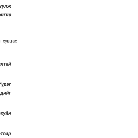
Д.Алтанцоож энэ сарын
руулж
17-ны өдөр “Заан
Жимни” автомашинаа
өнөөс
гардан авна
2026-08-03
Г.Дамдинням: Улсын
дугаарын тэгш,
сондгойгоор хязгаарлан
н хувцас
шатахуун олгоно
2026-08-03
ОХУ шатахууны
экспортын хоригоо 2027
лтай
оны нэгдүгээр сар
хүртэл сунгажээ
2026-07-31
Үүрэг
Шинэ бүтцээр хичээлийн
жил дөрвөн улиралтай
үдийг
боллоо
2026-07-28
ахуйн
Нийслэлийн хэмжээнд
өнгөрсөн долоо хоногт
гал түймрийн 35
дуудлага бүртгэгджээ
атвар