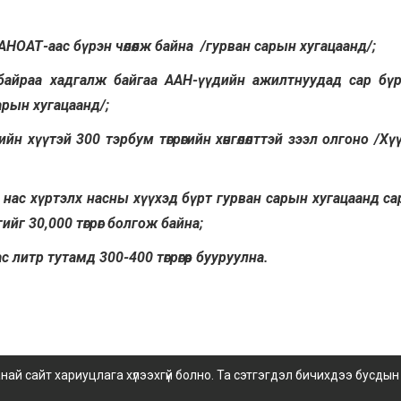
НОАТ-аас бүрэн чөлөөлж байна /гурван сарын хугацаанд/;
байраа хадгалж байгаа ААН-үүдийн ажилтнуудад сар бү
арын хугацаанд/;
 хүүтэй 300 тэрбум төгрөгийн хөнгөлөлттэй зээл олгоно /Хү
 нас хүртэлх насны хүүхэд бүрт гурван сарын хугацаанд са
гийг 30,000 төгрөг болгож байна;
 литр тутамд 300-400 төгрөгөөр бууруулна.
 сайт хариуцлага хүлээхгүй болно. Та сэтгэгдэл бичихдээ бусдын