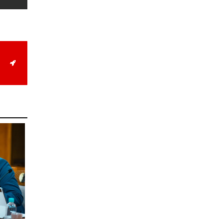
учруулдаг цаг агаарын
аюулт үзэгдлүүдийн нэг
нь ХЭТ ХАЛУУН
2026-07-23
Дүүжин замын тээвэр
энэ оны 12 дугаар сард
ашиглалтад бүрэн орно
2026-07-23
Говьсүмбэр, Төв,
Өмнөговийн наадмын
түрүү, үзүүрийн
бөхчүүдээс допинг
илэрчээ
2026-07-22
Ховд аймагт тарваган
тахал өвчний сэжигтэй
тохиолдол бүртгэгджээ
2026-07-22
Ерөнхийлөгчийн
санаачилгаар Олон улс
судлалын хүрээлэн
байгуулна
2026-07-22