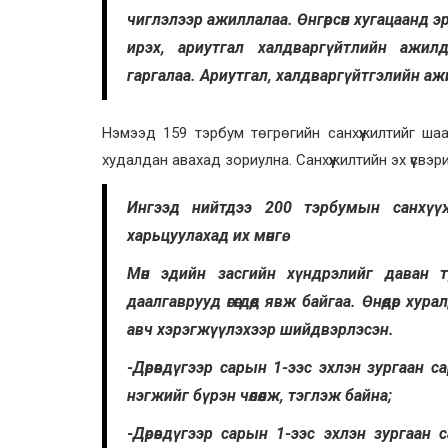
чиглэлээр ажиллалаа. Өнгөрсөн хугацаанд э
ирэх, ариутгал халдваргүйтлийн ажилд з
гаргалаа. Ариутгал, халдваргүйтгэлийн аж
Нэмээд 159 тэрбум төгрөгийн санхүүжилтийг ш
худалдан авахад зориулна. Санхүүжилтийн эх үүсвэр
Ингээд нийтдээ 200 тэрбумын санхүүж
харьцуулахад их мөнгө.
Мөн эдийн засгийн хүндрэлийг даван т
даалгаврууд өгөгдөөд явж байгаа. Өнөөдөр 
авч хэрэгжүүлэхээр шийдвэрлэсэн.
-Дөрөвдүгээр сарын 1-ээс эхлэн зургаан
нэгжийг бүрэн чөлөөлж, тэглэж байна;
-Дөрөвдүгээр сарын 1-ээс эхлэн зургаан 