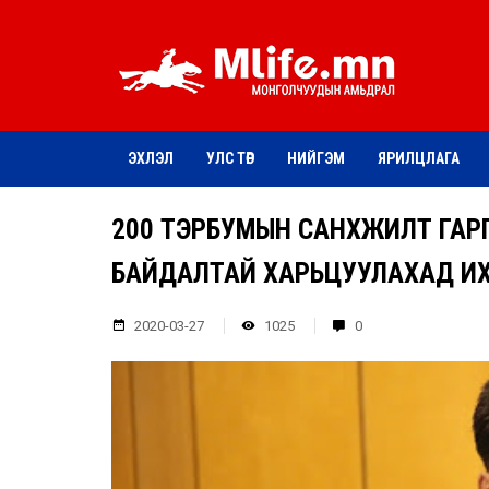
ЭХЛЭЛ
УЛС ТӨР
НИЙГЭМ
ЯРИЛЦЛАГА
200 ТЭРБУМЫН САНХҮҮЖИЛТ ГА
БАЙДАЛТАЙ ХАРЬЦУУЛАХАД И
2020-03-27
1025
0