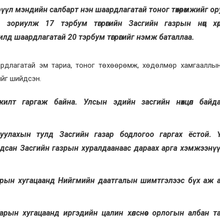
рүүл мэндийн салбарт нэн шаардлагатай тоног төхөөрөмжийг о
ориулж 17 тэрбум төгрөгийн Засгийн газрын нөөц хөрөнг
илд шаардлагатай 20 тэрбум төгрөгийг нэмж баталлаа.
аардлагатай эм тариа, тоног төхөөрөмж, хөдөлмөр хамгааллы
ийг шийдсэн.
илт гаргаж байна. Улсын эдийн засгийн нөхцөл байда
уулахын тулд Засгийн газар бодлогоо гаргах ёстой. 
хуралдсан Засгийн газрын хуралдаанаас дараах арга хэмжээнү
 сарын хугацаанд Нийгмийн даатгалын шимтгэлээс бүх аж 
сарын хугацаанд иргэдийн цалин хөлснөөс орлогын албан т