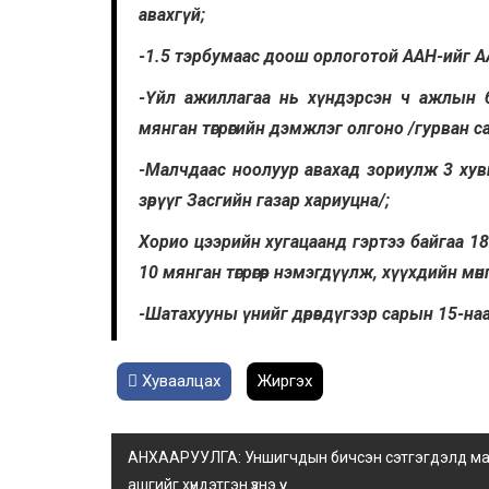
авахгүй;
-1.5 тэрбумаас доош орлоготой ААН-ийг АА
-Үйл ажиллагаа нь хүндэрсэн ч ажлын 
мянган төгрөгийн дэмжлэг олгоно /гурван с
-Малчдаас ноолуур авахад зориулж 3 хувийн
зөрүүг Засгийн газар хариуцна/;
Хорио цээрийн хугацаанд гэртээ байгаа 18
10 мянган төгрөгөөр нэмэгдүүлж, хүүхдийн мөн
-Шатахууны үнийг дөрөвдүгээр сарын 15-наас
Хуваалцах
Жиргэх
АНХААРУУЛГА: Уншигчдын бичсэн сэтгэгдэлд манай
ашгийг хүндэтгэн үзнэ үү.