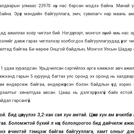
Халдварын улмаас 23970 хүн нас барсан мэдээ байна. Манай 
 байна. Эрүүл мэндийн байгууллага, эмч, сувилагч нар маань а
 ажиллах хоёр чиглэл бий. Нэгдүгээрт, монгол хүний амь нас эрү
рэлийг давж гарах чиглэлээр холбогдох байгууллагуудад үүрэг чи
налтад байгаа. Би өөрөө Онцгой байдлын, Монгол Улсын Шадар
11 удаа хуралдсан. Урьдчилсан сэргийлэх арга хэмжээг авч ажил
мжээнд гарын 5 хуруунд багтах улс оронд эх оронд нь халдвар 
лам өндөрсөж байгаа, өндөржүүлсэн бэлэн байдлын үед хорио
халтыг хяналтдаа авсан. Цааш нь дэлгэрүүлэхгүй байх ёстой
йдал гарсангүй.
. Бид цөөхүүлээ 3,2-хан сая хүн амтай. Цөөхөн хүн ам өвчилбөл
гаа. Боломжтой бүхий л нөөц бололцоогоо бид дайчилж аж
д энэ өвчинтэй тэмцэж байгаа байгууллага, хамт олныг д