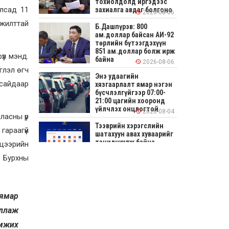
тохиолдолд иргэдээс
улсад 11
захиалга авдаг болгоно
2026-08-06
мжилттай
Б.Дашпүрэв: 800
ам.доллар байсан АИ-92
төрлийн бүтээгдэхүүн
851 ам.доллар болж ирж
үл мэнд.
байна
2026-08-06
глэл өгч
Энэ удаагийн
 сайдаар
хязгаарлалт ямар нэгэн
бүсчлэлгүйгээр 07:00-
21:00 цагийн хооронд
үйлчлэх онцлогтой
2026-08-04
ласны үр
Тээврийн хэрэгслийн
гараагүй
шатахуун авах хуваарийг
танилцуулж байна
 цээрийн
. Бурхны
2026-08-04
СОНИРХОЛТОЙ: Ихэр
шар, цусан толботой
өндөг аюултай юу?
 ямар
иллаж
2026-08-04
эмжих
Улсын заан