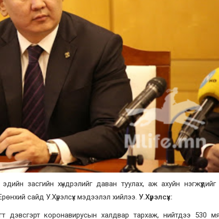
эдийн засгийн хүндрэлийг даван туулах, аж ахуйн нэгжүүдий
Ерөнхий сайд У.Хүрэлсүх мэдээлэл хийлээ.
У.Хүрэлсүх:
т дэвсгэрт коронавирусын халдвар тархаж, нийтдээ 530 мян