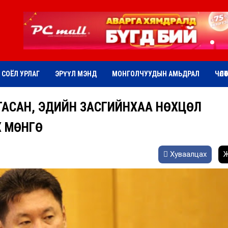
СОЁЛ УРЛАГ
ЭРҮҮЛ МЭНД
МОНГОЛЧУУДЫН АМЬДРАЛ
ЧӨЛӨ
РГАСАН, ЭДИЙН ЗАСГИЙНХАА НӨХЦӨЛ
Х МӨНГӨ
Хуваалцах
Ж