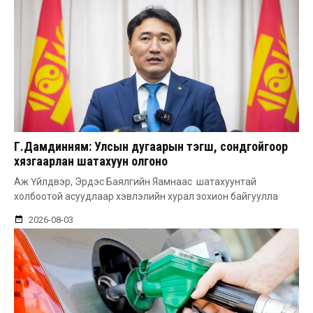
Г.Дамдинням: Улсын дугаарын тэгш, сондгойгоор
хязгаарлан шатахуун олгоно
Аж Үйлдвэр, Эрдэс Баялгийн Яамнаас шатахуунтай
холбоотой асуудлаар хэвлэлийн хурал зохион байгуулла
2026-08-03