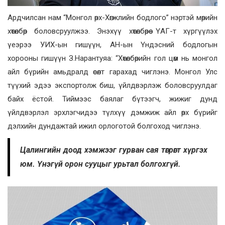
Ардчилсан нам “Монгол өрх-Хөгжлийн бодлого” нэртэй мөрийн
хөтөлбөр боловсруулжээ. Энэхүү хөтөлбөрөө ҮАГ-т хүргүүлэх
үеэрээ УИХ-ын гишүүн, АН-ын Үндэсний бодлогын
хорооны гишүүн З.Нарантуяа: “Хөтөлбөрийн гол цөм нь монгол
айл бүрийн амьдралд өсөлт гарахад чиглэнэ. Монгол Улс
түүхий эдээ экспортолж биш, үйлдвэрлэж боловсруулдаг
байх ёстой. Тиймээс баялаг бүтээгч, жижиг дунд
үйлдвэрлэл эрхлэгчидээ түлхүү дэмжиж айл өрх бүрийг
дэлхийн дундажтай ижил орлоготой болгоход чиглэнэ.
Цалингийн доод хэмжээг гурван сая төгрөгт хүргэх
юм. Үнэгүй орон сууцыг урьтал болгохгүй.