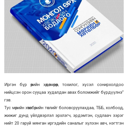
Иргэн бүр өөрийн хөдөлмөрөөр, тохилог, хүсэл сонирхолдоо
нийцсэн орон сууцаа худалдан авах болом­жийг бүрдүүлнэ”
гэв.
Тус мөрийн хөтөлбөрийн төслийг боловсруулахдаа, ТББ, холбоод,
жижиг дунд үйлдвэрлэл эрхлэгч, эрдэмтэн, судлаач зэрэг
нийт 20 гаруй мянган иргэдийн саналыг хүлээн авч, нэгтгэн