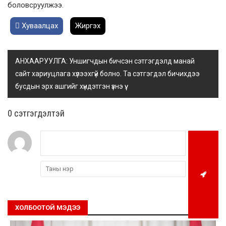
боловсруулжээ.
Хуваалцах
Жиргэх
АНХААРУУЛГА: Уншигчдын бичсэн сэтгэгдэлд манай
сайт хариуцлага хүлээхгүй болно. Та сэтгэгдэл бичихдээ
бусдын эрх ашгийг хүндэтгэн үзнэ үү.
0 cэтгэгдэлтэй
ХОЛБООТОЙ МЭДЭЭ