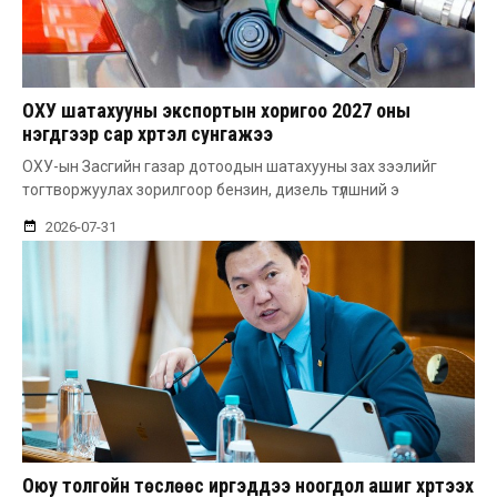
ОХУ шатахууны экспортын хоригоо 2027 оны
нэгдүгээр сар хүртэл сунгажээ
ОХУ-ын Засгийн газар дотоодын шатахууны зах зээлийг
тогтворжуулах зорилгоор бензин, дизель түлшний э
2026-07-31
Оюу толгойн төслөөс иргэддээ ноогдол ашиг хүртээх