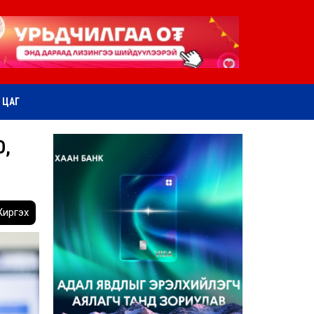
ӨТ ЦАГ
О,
иргэх