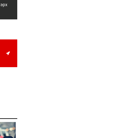
жил дөрвөн улиралтай
 эрх
боллоо
2026-07-28
Нийслэлийн хэмжээнд
өнгөрсөн долоо хоногт
гал түймрийн 35
дуудлага бүртгэгджээ
2026-07-27
Оюу толгойн төслөөс
иргэддээ ноогдол ашиг
хүртээх ажлын хэсэг
байгуулжээ
2026-07-24
Сөүлийн гудамжийг
амралтын өдрүүдэд
автомашингүй бүс
болгоно
2026-07-24
Ховд аймагт
бүртгэгдсэн тарваган
тахлын сэжигтэй
тохиолдол батлагджээ