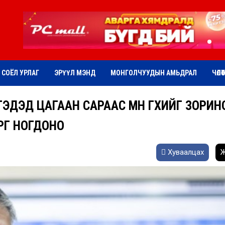
СОЁЛ УРЛАГ
ЭРҮҮЛ МЭНД
МОНГОЛЧУУДЫН АМЬДРАЛ
ЧӨЛӨ
ДЭД ЦАГААН САРААС ӨМНӨ ӨГӨХИЙГ ЗОРИН
РӨГ НОГДОНО
Хуваалцах
Ж