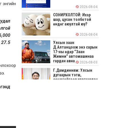
г энгийн
2026-08-04
СОНИРХОЛТОЙ: Ихэр
шар, цусан толботой
уудал
өндөг аюултай юу?
олгой
6,000
2026-08-04
 27.5
Улсын заан
Д.Алтанцоож энэ сарын
17-ны өдөр “Заан
Жимни” автомашинаа
гардан авна
2026-08-03
счлохоор
Г.Дамдинням: Улсын
ээ.
дугаарын тэгш,
сондгойгоор хязгаарлан
шатахуун олгоно
ргэнд
2026-08-03
ОХУ шатахууны
экспортын хоригоо 2027
оны нэгдүгээр сар
хүртэл сунгажээ
2026-07-31
Шинэ бүтцээр хичээлийн