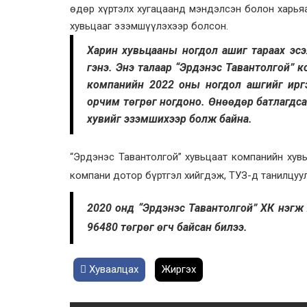
өдөр хүртэлх хугацаанд мэндэлсэн болон харья
хувьцааг эзэмшүүлэхээр болсон.
Харин хувьцааны ногдол ашиг тараах эс
гэнэ. Энэ талаар “Эрдэнэс Тавантолгой” 
компанийн 2022 оны ногдол ашгийг иргэ
орчим төгрөг ногдоно. Өнөөдөр батлагдс
хувийг эзэмшихээр болж байна.
“Эрдэнэс Тавантолгой” хувьцаат компанийн хув
компани дотор бүртгэл хийгдэж, ТУЗ-д танилцуул
2020 онд “Эрдэнэс Тавантолгой” ХК нэгж 
96480 төгрөг өгч байсан билээ.
Хуваалцах
Жиргэх