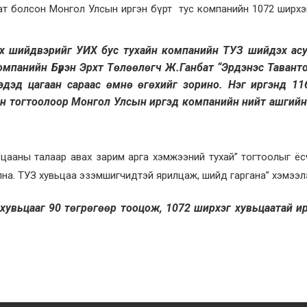
ат болсон Монгол Улсын иргэн бүрт тус компанийн 1072 ширхэ
эх шийдвэрийг УИХ бус тухайн компанийн ТУЗ шийдэх ас
компанийн Бүрэн Эрхт Төлөөлөгч Ж.Ганбат “Эрдэнэс Тавант
дэд цагаан сараас өмнө өгөхийг зорино. Нэг иргэнд 11
ан тогтоолоор Монгол Улсын иргэд компанийн нийт ашгийн
ьцааны талаар авах зарим арга хэмжээний тухай” тогтоолыг ё
на. ТУЗ хувьцаа эзэмшигчидтэй ярилцаж, шийд гаргана” хэмээл
хувьцааг 90 төгрөгөөр тооцож, 1072 ширхэг хувьцаатай и