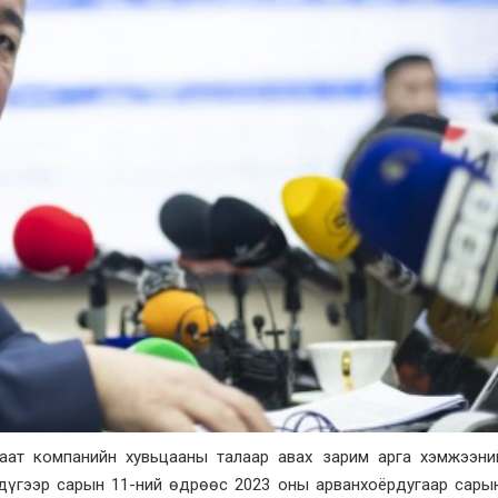
аат компанийн хувьцааны талаар авах зарим арга хэмжээний
дүгээр сарын 11-ний өдрөөс 2023 оны арванхоёрдугаар сары