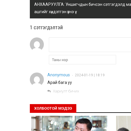
АНХААРУУЛГА: Уншигчдын бичсэн сэтгэгдэлд манай
ашгийг хүндэтгэн үзнэ үү.
1 сэтгэгдэлтэй
Anonymous
2024-01-19 | 18:19
•
Арай бага уу
Хариулт бичих
ХОЛБООТОЙ МЭДЭЭ