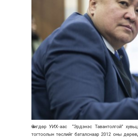
Өчигдөр УИХ-аас “Эрдэнэс Тавантолгой” хувьц
тогтоолын төслийг баталснаар 2012 оны дөрөв