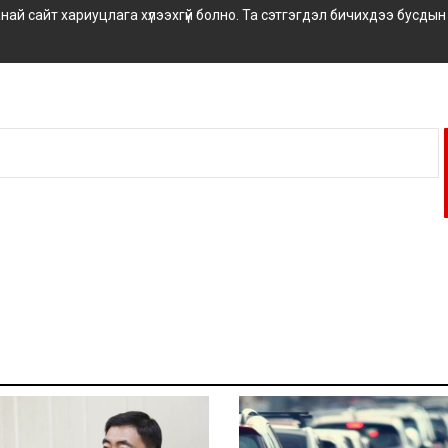
 сайт хариуцлага хүлээхгүй болно. Та сэтгэгдэл бичихдээ бусдын