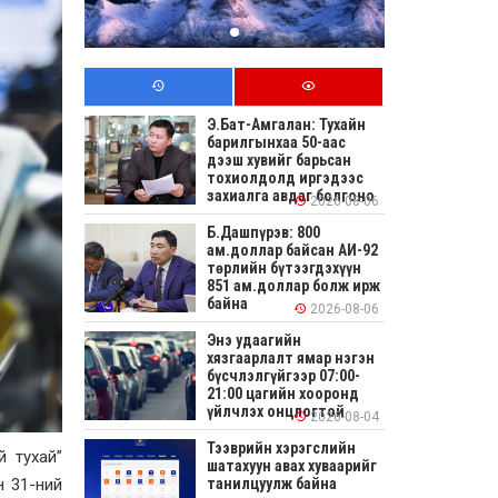
Э.Бат-Амгалан: Тухайн
барилгынхаа 50-аас
дээш хувийг барьсан
тохиолдолд иргэдээс
захиалга авдаг болгоно
2026-08-06
Б.Дашпүрэв: 800
ам.доллар байсан АИ-92
төрлийн бүтээгдэхүүн
851 ам.доллар болж ирж
байна
2026-08-06
Энэ удаагийн
хязгаарлалт ямар нэгэн
бүсчлэлгүйгээр 07:00-
21:00 цагийн хооронд
үйлчлэх онцлогтой
2026-08-04
Тээврийн хэрэгслийн
 тухай”
шатахуун авах хуваарийг
н 31-ний
танилцуулж байна