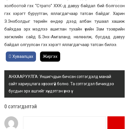
холбоотой гэх “Страто” ХХК-д давуу байдал бий болгосон
гэх хэрэгт буруутган, яллагдагчаар татсан байдаг. Харин
З.Энхболдыг төрийн өндөр дээд албан тушаал хашиж
байхдаа эрх мэдлээ ашиглан тухайн үеийн Зам тээврийн
хөгжлийн сайд Б.Энх-Амгаланд нөлөөлж, бусдад давуу
байдал олгуулсан гэх хэрэгт яллагдагчаар татсан билээ.
Хуваалцах
Жиргэх
АНХААРУУЛГА: Уншигчдын бичсэн сэтгэгдэлд манай
сайт хариуцлага хүлээхгүй болно. Та сэтгэгдэл бичихдээ
бусдын эрх ашгийг хүндэтгэн үзнэ үү.
0 cэтгэгдэлтэй