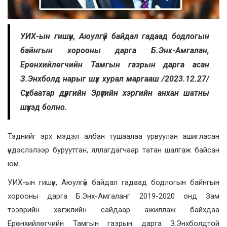
УИХ-ын гишүүн, Аюулгүй байдал гадаад бодлогын
байнгын хорооны дарга Б.Энх-Амгалан,
Ерөнхийлөгчийн Тамгын газрын дарга асан
З.Энхболд нарыг шүүх хурал маргааш /2023.12.27/
Сүхбаатар дүүргийн Эрүүгийн хэргийн анхан шатны
шүүхэд болно.
Тэднийг эрх мэдэл албан тушаалаа урвуулан ашигласан
үндэслэлээр буруутган, яллагдагчаар татан шалгаж байсан
юм.
УИХ-ын гишүүн, Аюулгүй байдал гадаад бодлогын байнгын
хорооны дарга Б.Энх-Амгаланг 2019-2020 онд Зам
тээврийн хөгжлийн сайдаар ажиллаж байхдаа
Ерөнхийлөгчийн Тамгын газрын дарга З.Энхболдтой