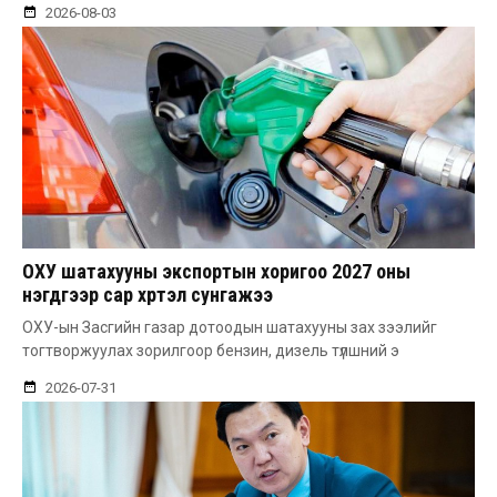
2026-08-03
ОХУ шатахууны экспортын хоригоо 2027 оны
нэгдүгээр сар хүртэл сунгажээ
ОХУ-ын Засгийн газар дотоодын шатахууны зах зээлийг
тогтворжуулах зорилгоор бензин, дизель түлшний э
2026-07-31