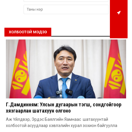
ХОЛБООТОЙ МЭДЭЭ
Г.Дамдинням: Улсын дугаарын тэгш, сондгойгоор
хязгаарлан шатахуун олгоно
Аж Үйлдвэр, Эрдэс Баялгийн Яамнаас шатахуунтай
холбоотой асуудлаар хэвлэлийн хурал зохион байгуулла