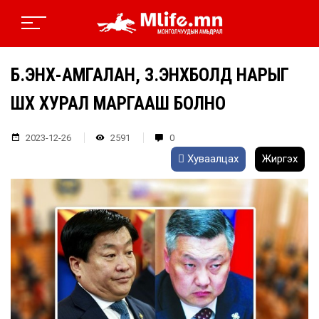
Б.ЭНХ-АМГАЛАН, З.ЭНХБОЛД НАРЫГ
ШҮҮХ ХУРАЛ МАРГААШ БОЛНО
2023-12-26
2591
0
Хуваалцах
Жиргэх