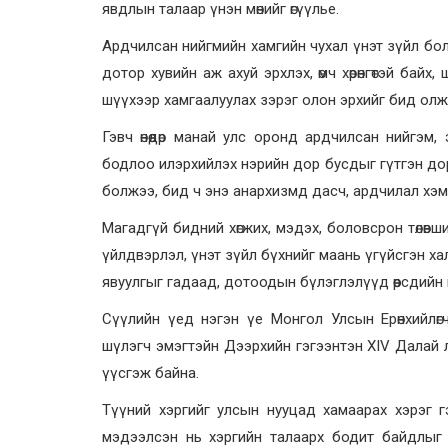
явдлын талаар үнэн мөнийг өгүүлье.
Ардчилсан нийгмийн хамгийн чухал үнэт зүйл бол хү
дотор хувийн аж ахуй эрхлэх, өмч хөрөнгөтэй байх,
шүүхээр хамгаалуулах зэрэг олон эрхийг бид ол
Гэвч өнөөдөр манай улс оронд ардчилсан нийгэм
бодлоо илэрхийлэх нэрийн дор бусдыг гүтгэн до
болжээ, бид ч энэ анархизмд дасч, ардчилал хэм
Магадгүй бидний хөгжих, мэдэх, боловсрон төлөвшиж
үйлдвэрлэл, үнэт зүйл бүхнийг маань үгүйсгэн х
явуулгыг гадаад, дотоодын бүлэглэлүүд өөрсдийн 
Сүүлийн үед нэгэн үе Монгол Улсын Ерөнхийлөг
шүлэгч эмэгтэйн Дээрхийн гэгээнтэн XIV Далай л
үүсгэж байна.
Түүний хэргийг улсын нууцад хамаарах хэрэг гэ
мэдээлсэн нь хэргийн талаарх бодит байдлыг т