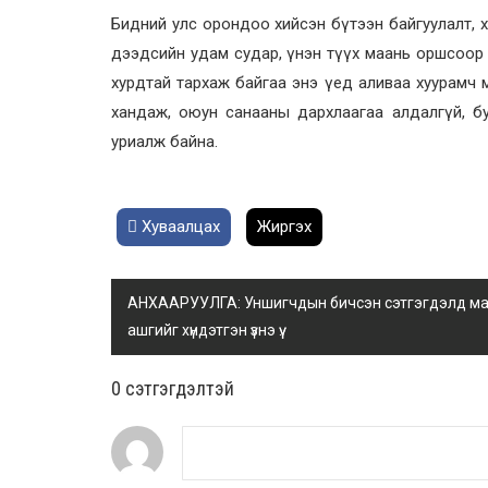
Бидний улс орондоо хийсэн бүтээн байгуулалт, хөгжи
дээдсийн удам судар, үнэн түүх маань оршсоор 
хурдтай тархаж байгаа энэ үед аливаа хуурамч 
хандаж, оюун санааны дархлаагаа алдалгүй, б
уриалж байна.
Хуваалцах
Жиргэх
АНХААРУУЛГА: Уншигчдын бичсэн сэтгэгдэлд манай
ашгийг хүндэтгэн үзнэ үү.
0 cэтгэгдэлтэй