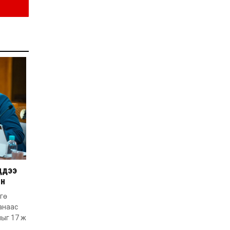
аймаг, 9 дүүргийн төв
талбай дээр LED
дэлгэцээр шууд
дамжуулна
2026-07-07
Таван нам, эвсэлд улсын
төсвөөс 6.6 тэрбум
төгрөгийн санхүүжилт
олгоно
2026-07-07
Вьетнам улсын Морьт
цагдаагийн албанд
амжилттай үүрэг
гүйцэтгэсэн 20 монгол
адууг эх оронд нь
авчирлаа
2026-07-07
Ц.Магалжав: Н.Өсөхбаяр,
М.Бадарч нарыг энэ
ддээ
жилийн баяр наадмаар
барилдуулахгүй
ын
2026-07-06
гө
анаас
лыг 17 ж