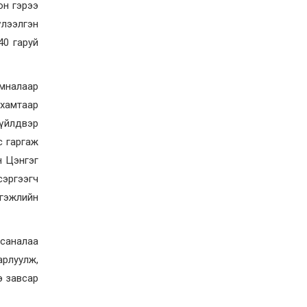
ирэх сарын 1-ээс эхлэн
он гэрээ
5000 төгрөг болгож
нэмэгдүүлнэ
үлээлгэн
2026-07-22
40 гаруй
НӨАТ-ын сугалааны
тохирлоос 5-30 сая
төгрөгийн нэг азтан
тодорчээ
амналаар
2026-07-22
 хамтаар
Н.Номтойбаяр: Энэ
 үйлдвэр
жилийн баяр наадмыг
зохион байгуулахад 9.3
с гаргаж
тэрбумыг зарцуулсан, 2
тэрбум төгрөгийн
н Цэнгэг
орлого олсон
2026-07-21
сэргээгч
Гурванбулаг, Баянбулаг
гэжлийн
сумдын нутагт тарвага
олноор хорогдож,
тарваган тахлын
байгалийн голомт
 саналаа
идэвхэжжээ
2026-07-21
арлуулж,
Увс аймагт 3.6,
ээ завсар
Өвөрхангай аймагт 3.8
магнитудын хүчтэй
газар хөдлөлт болжээ