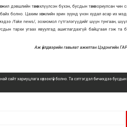
л дэвшлийн төлөө эхлүүлсэн бүхэн, бусдын төлөө зориулсан чин сэт
байх болно. Цахим хөгжлийн эрин зуунд үнэн худал асар их мэ
мэдээ /fake news/, зохиомол гүтгэлэгүүдийг шүүн тунгаан, шүү
усдын тархи угаах явуулгад ашиглагдахгүй байцгаая гэж та 
Аж үйлдвэрийн гавьяат ажилтан Цэдэнгийн 
 сайт хариуцлага хүлээхгүй болно. Та сэтгэгдэл бичихдээ бусдын