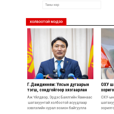
ХОЛБООТОЙ МЭДЭЭ
Г.Дамдинням: Улсын дугаарын
ОХУ ш
тэгш, сондгойгоор хязгаарлан
хориго
шатахуун олгоно
хүртэл
Аж Үйлдвэр, Эрдэс Баялгийн Яамнаас
ОХУ-ын
шатахуунтай холбоотой асуудлаар
шатаху
хэвлэлийн хурал зохион байгуулла
зорилго