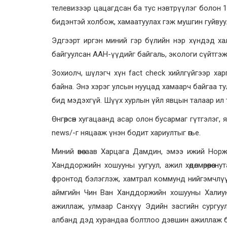
телевизээр цацагдсан ба тус нэвтрүүлэг болон 1
бидэнтэй холбож, хамаатуулах гэж мушгин гуйвуу
Эдгээрт иргэн миний гэр бүлийн нэр хүндэд х
байгуулсан ААН-үүдийг байгаль, экологи сүйтгэж
Зохиолч, шүлэгч хүн fact check хийлгүйгээр хар
байна. Энэ хэрэг улсын нууцад хамаарч байгаа тул
бид мэдэхгүй. Шүүх хурлын үйл явцын талаар ил т
Өнгөрсөн хугацаанд асар олон бусармаг гүтгэлэг, я
news/-г няцааж үнэн бодит хариултыг өгье.
Миний өвөө аав Харцага Дамдин, эмээ ижий Но
Ханддоржийн хошууны уугуул, ажил хөдөлмөрөөрөө
фронтод бэлэглэж, хамтрал коммунд нийгэмчлүү
аймгийн Чин Ван Ханддоржийн хошууны Халиун 
ажиллаж, улмаар Санхүү Эдийн засгийн сургуу
албанд дэд хурандаа болтлоо дэвшин ажиллаж байл