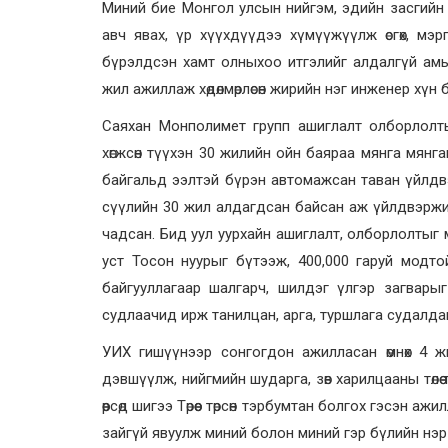
Миний бие Монгол улсын нийгэм, эдийн засгийн
авч явах, үр хүүхдүүдээ хүмүүжүүлж өсгөх, мэ
бүрэлдсэн хамт олныхоо итгэлийг алдалгүй амь
жил ажиллаж хөдөлмөрлөсөн жирийн нэг инженер хүн 
Саяхан Монполимет групп ашиглалт олборлолты
хөгжсөн түүхэн 30 жилийн ойн баяраа мянга мянг
байгальд ээлтэй бүрэн автомажсан таван үйлдв
сүүлийн 30 жил алдагдсан байсан аж үйлдвэржи
чадсан. Бид уул уурхайн ашиглалт, олборлолтыг м
уст Тосон нуурыг бүтээж, 400,000 гаруй модтой
байгууллагаар шалгарч, шилдэг үлгэр загвары
судлаачид ирж танилцан, арга, туршлага судалда
УИХ гишүүнээр сонгогдон ажилласан өмнөх 4 ж
дэвшүүлж, нийгмийн шударга, зөв харилцааны төлө
өөрсөд шигээ Төрөөс төрсөн тэрбумтан болгох гэсэн а
зайгүй явуулж миний болон миний гэр бүлийн нэ