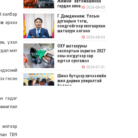
Жимни” автомашинаа
гардан авна
2026-08-03
ий хэлбэр
Г.Дамдинням: Улсын
дугаарын тэгш,
сөн эрхээ
сондгойгоор хязгаарлан
шатахуун олгоно
2026-08-03
лж, үзэл
ОХУ шатахууны
удал мэт
экспортын хоригоо 2027
оны нэгдүгээр сар
хүртэл сунгажээ
2026-07-31
 үндэсний
Шинэ бүтцээр хичээлийн
ох гэсэн
жил дөрвөн улиралтай
боллоо
2026-07-28
ан гэдэг
Нийслэлийн хэмжээнд
аамаглал
өнгөрсөн долоо хоногт
гал түймрийн 35
дуудлага бүртгэгджээ
н мэтээр
2026-07-27
хлан ТВ9
Оюу толгойн төслөөс