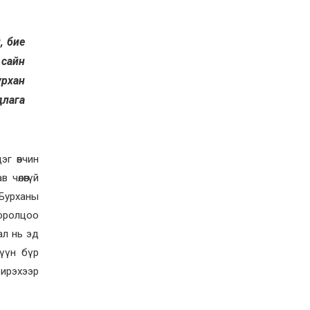
2026-07-23
Дүүжин замын тээвэр
энэ оны 12 дугаар сард
, бие
ашиглалтад бүрэн орно
 сайн
2026-07-23
урхан
Говьсүмбэр, Төв,
Өмнөговийн наадмын
длага
түрүү, үзүүрийн
бөхчүүдээс допинг
илэрчээ
2026-07-22
Ховд аймагт тарваган
эг өвчин
тахал өвчний сэжигтэй
тохиолдол бүртгэгджээ
чөлөөгүй
 Бурханы
2026-07-22
 оролцоо
Ерөнхийлөгчийн
санаачилгаар Олон улс
ал нь эд
судлалын хүрээлэн
мүүн бүр
байгуулна
2026-07-22
 ирэхээр
Орон нутгийн зам
ашигласны төлбөрийг