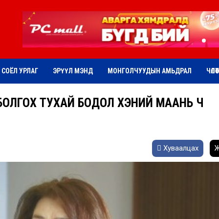
СОЁЛ УРЛАГ
ЭРҮҮЛ МЭНД
МОНГОЛЧУУДЫН АМЬДРАЛ
ЧӨЛӨ
Н БОЛГОХ ТУХАЙ БОДОЛ ХЭНИЙ МААНЬ Ч
Хуваалцах
Ж