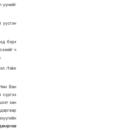
иргэддээ ноогдол ашиг
л үүнийг
хүртээх ажлын хэсэг
байгуулжээ
2026-07-24
й үүсгэн
Сөүлийн гудамжийг
амралтын өдрүүдэд
автомашингүй бүс
болгоно
хэд бэрх
2026-07-24
сэхийг ч
Ховд аймагт
.
бүртгэгдсэн тарваган
тахлын сэжигтэй
эл /fake
тохиолдол батлагджээ
2026-07-24
НЗД-ын орлогч асан
 Чин Ван
Т.Даваадалайгийн
цагдан хорих таслан
л сүргээ
сэргийлэх арга хэмжээг
нэг сараар сунгажээ
шээт хан
2026-07-23
 даргаар
Хүний эрүүл мэндэд
хамгийн их эрсдэл
нхүүгийн
учруулдаг цаг агаарын
аюулт үзэгдлүүдийн нэг
мөрлөсөн
нь ХЭТ ХАЛУУН