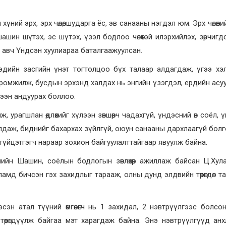
ний эрх, эрх чөлөө, шударга ёс, эв санааны нэгдэл юм. Эрх чөлөөн
 шашин шүтэх, эс шүтэх, үзэл бодлоо чөлөөтэй илэрхийлэх, зөрчигд
ж авч Үндсэн хуулиараа баталгаажуулсан.
, эдийн засгийн үнэт тогтолцоо бүх талаар алдагдаж, үгээ хэ
ромжилж, бусдын эрхэнд халдах нь энгийн үзэгдэл, ердийн асу
ээн андуурах боллоо.
, урагшлан өөдлөхийг хүлээн зөвшөөрч чадахгүй, үндэсний өв соёл,
алдаж, биднийг бахархах зүйлгүй, оюун санааны дархлаагүй болг
гүйцэтгэгч нараар зохион байгуулалттайгаар явуулж байна.
чийн Шашин, соёлын бодлогын зөвлөхөөр ажиллаж байсан Ц.Хул
амд бичсэн гэх захидлыг тарааж, олны дунд элдвийн төөрөгдөл т
сэн атал түүний өмгөөлөгч нь 1 захидал, 2 нэвтрүүлгээс болсо
өөрөгдүүлж байгаа мэт харагдаж байна. Энэ нэвтрүүлгүүд ан