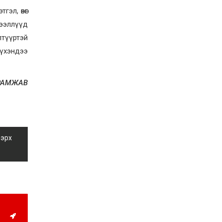
2026-07-21
гэл, өвөг
Тажикистан Улсын
дээллүүд
Ерөнхийлөгч энэ сарын
20-22-ны өдрүүдэд
лтүүртэй
Монгол Улсад төрийн
бүхэндээ
айлчлал хийнэ
2026-07-20
Улсын арслан
Р.Пүрэвдагва энэ
ГАРАМЖАВ
жилийн Үндэсний их
баяр наадамд барилдах
боломжгүй боллоо
2026-07-08
Үндэсний их баяр
наадмын өсвөрийн
сурын харвааны
 эрх
шилдгүүд тодорлоо
2026-07-08
Ерөнхийлөгч У.Хүрэлсүх
гавьяат тамирчин
Э.Цэндбаатарын гэр
бүлд хоёр өрөө байр
өглөө
2026-07-07
Наадмын нээлт,
хаалтыг нийслэл, 21