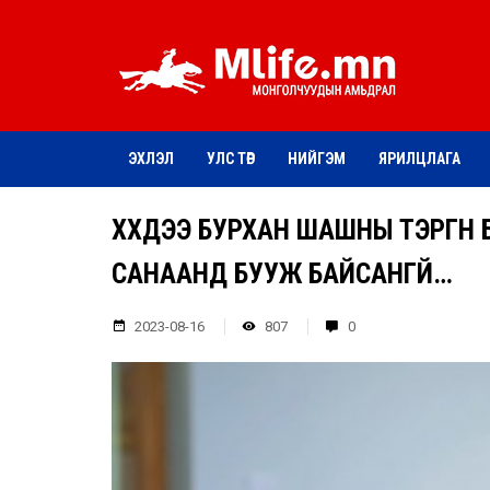
ЭХЛЭЛ
УЛС ТӨР
НИЙГЭМ
ЯРИЛЦЛАГА
ХҮҮХДЭЭ БУРХАН ШАШНЫ ТЭРГҮҮ
САНААНД БУУЖ БАЙСАНГҮЙ…
2023-08-16
807
0