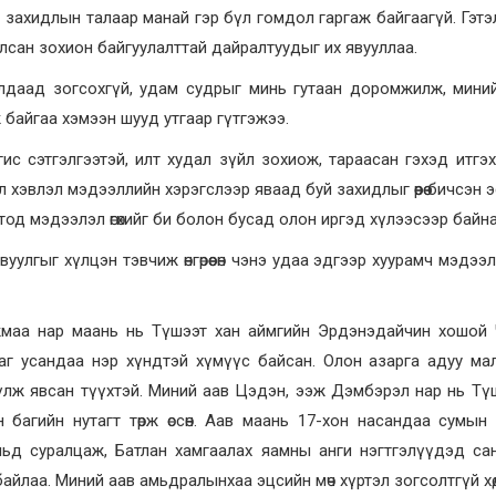
 захидлын талаар манай гэр бүл гомдол гаргаж байгаагүй. Гэтэ
лсан зохион байгуулалттай дайралтуудыг их явууллаа.
алдаад зогсохгүй, удам судрыг минь гутаан доромжилж, мини
 байгаа хэмээн шууд утгаар гүтгэжээ.
гис сэтгэлгээтэй, илт худал зүйл зохиож, тараасан гэхэд итгэ
 хэвлэл мэдээллийн хэрэгслээр яваад буй захидлыг өөрөө бичсэн э
од мэдээлэл өгөхийг би болон бусад олон иргэд хүлээсээр байна
вуулгыг хүлцэн тэвчиж өнгөрөөсөн чэнэ удаа эдгээр хуурамч мэдээл
ржмаа нар маань нь Түшээт хан аймгийн Эрдэнэдайчин хошой
 нутаг усандаа нэр хүндтэй хүмүүс байсан. Олон азарга адуу ма
лж явсан түүхтэй. Миний аав Цэдэн, ээж Дэмбэрэл нар нь Тү
багийн нутагт төрж өссөн. Аав маань 17-хон насандаа сумын
льд суралцаж, Батлан хамгаалах яамны анги нэгтгэлүүдэд са
аа. Миний аав амьдралынхаа эцсийн мөч хүртэл зогсолтгүй хөдөл