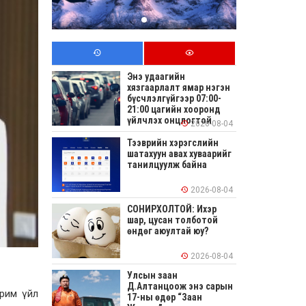
Энэ удаагийн
хязгаарлалт ямар нэгэн
бүсчлэлгүйгээр 07:00-
21:00 цагийн хооронд
үйлчлэх онцлогтой
2026-08-04
Тээврийн хэрэгслийн
шатахуун авах хуваарийг
танилцуулж байна
2026-08-04
СОНИРХОЛТОЙ: Ихэр
шар, цусан толботой
өндөг аюултай юу?
2026-08-04
Улсын заан
Д.Алтанцоож энэ сарын
арим үйл
17-ны өдөр “Заан