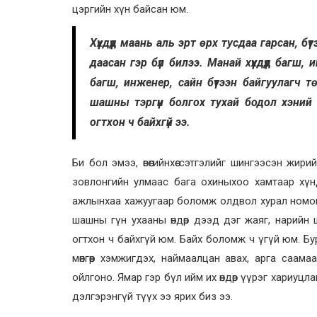
цэргийн хүн байсан юм.
Хүүхдүүд маань аль эрт өрх тусдаа гарсан, 
даасан гэр бүл билээ. Манай хүүхдүүд багш, 
багш, инженер, сайн бүтээн байгуулагч 
шашны тэргүүн болгох тухай бодол хэний
огтхон ч байхгүй ээ.
Би бол эмээ, өвөөгийнхөө сэтгэлийг шингээсэн жи
зовлонгийн улмаас бага охиныхоо хамтаар хүнд 
ажлынхаа хажуугаар боломж олдвол хурал номон
шашны гүн ухааны өндөр дээд дэг жаяг, нарийн
огтхон ч байхгүй юм. Байх боломж ч үгүй юм. Бу
мөнгөөр хэмжигдэх, наймаалцан авах, арга саам
ойлгоно. Ямар гэр бүл ийм их өндөр үүрэг хариуцл
дэлгэрэнгүй түүх ээ ярих биз ээ.