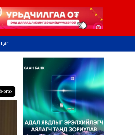
ӨТ ЦАГ
иргэх