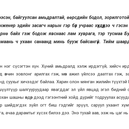
бүтээсэн, байгуулсан амьдралтай, өөрсдийн бодол, зорилготой
инженер эдийн засагч нарын гэр бүл учраас хүүхдүүдээ ч гэсэн
төрнө байх гэж бодож явснаас лам хуврага, тэр тусмаа Б
 маань ч ухаан санаанд минь бууж байсангүй. Тийм шаар
рийн нэг сүсэгтэн хүн. Хүний амьдралд хэлж ирдэггүй, хийсч ирд
өвчин зовлонг арилгах гэж, мөн ажил үйлсээ даатгах гэж, зав 
д суухыг хичээдэг байлаа. Харин олон мянган жилийн түүхтэй
 шүүлтүүр шалгууруудаар явагддаг эл үйл явцад эгэл бидний
рхан шашны өндөр дээд гэгээнтний хойд дүрийг тодруулах асууд
аар шийдэгдэх зүйл огт биш гэдгийг эрүүл, саруул ухаант хү
ага, ачаа дарамтыг хүсэх билээ дээ. Энэ тухай аав, ээж нь цаг нь