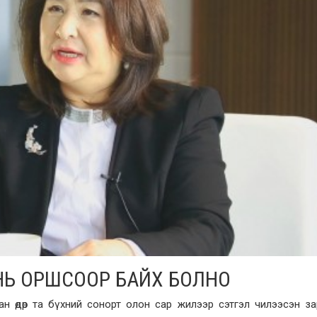
ААНЬ ОРШСООР БАЙХ БОЛНО
н өдөр та бүхний сонорт олон сар жилээр сэтгэл чилээсэн з