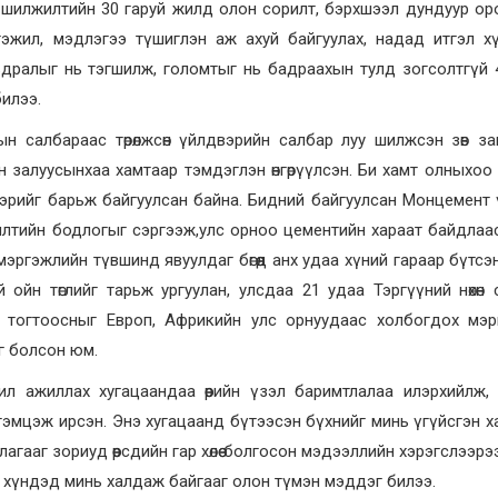
 шилжилтийн 30 гаруй жилд олон сорилт, бэрхшээл дундуур ор
ргэжил, мэдлэгээ түшиглэн аж ахуй байгуулах, надад итгэл х
дралыг нь тэгшилж, голомтыг нь бадраахын тулд зогсолтгүй 
билээ.
н салбараас төрөлжсөн үйлдвэрийн салбар луу шилжсэн зөв з
ан залуусынхаа хамтаар тэмдэглэн өнгөрүүлсэн. Би хамт олныхоо
эрийг барьж байгуулсан байна. Бидний байгуулсан Монцемент
лтийн бодлогыг сэргээж,улс орноо цементийн хараат байдлаа
эргэжлийн түвшинд явуулдаг бөгөөд анх удаа хүний гараар бүтсэ
 ойн төглийг тарьж ургуулан, улсдаа 21 удаа Тэргүүний нөхөн 
г тогтоосныг Европ, Африкийн улс орнуудаас холбогдох мэр
г болсон юм.
ил ажиллах хугацаандаа өөрийн үзэл баримтлалаа илэрхийлж,
ө тэмцэж ирсэн. Энэ хугацаанд бүтээсэн бүхнийг минь үгүйсгэн х
жиллагааг зориуд өөрсдийн гар хөлөө болгосон мэдээллийн хэрэгслээр
р хүндэд минь халдаж байгааг олон түмэн мэддэг билээ.