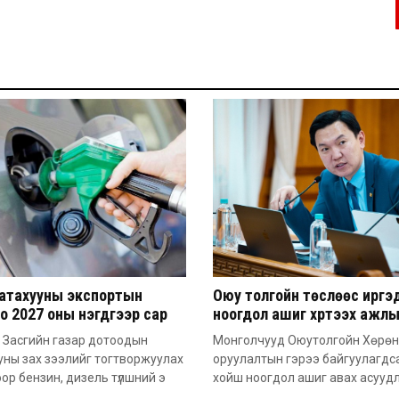
атахууны экспортын
Оюу толгойн төслөөс иргэ
о 2027 оны нэгдүгээр сар
ноогдол ашиг хүртээх ажл
 сунгажээ
хэсэг байгуулжээ
 Засгийн газар дотоодын
Монголчууд Оюутолгойн Хөрөн
уны зах зээлийг тогтворжуулах
оруулалтын гэрээ байгуулагдс
ор бензин, дизель түлшний э
хойш ноогдол ашиг авах асууд