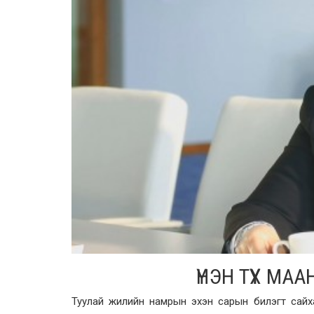
ҮНЭН ТҮҮХ М
Туулай жилийн намрын эхэн сарын билэгт сайха