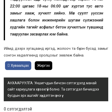
22:00 цагаас 18-ны 06:00 цаг хүртэл тус авто
замыг хааж, хучилт хийнэ. Мөн суулт үүссэн
хашлага болон инженерийн шугам сүлжээний
худгийн тагийг асфальт бетон хучилтын түвшинд
тааруулан засварлах юм байна.
Иймд дээрх хугацаанд иргэд, жолооч та бүхэн бусад замыг
сонгон хөдөлгөөнд оролцохыг зөвлөж байна.
Хуваалцах
Жиргэх
АНХААРУУЛГА: Уншигчдын бичсэн сэтгэгдэлд манай
сайт хариуцлага хүлээхгүй болно. Та сэтгэгдэл бичихдээ
бусдын эрх ашгийг хүндэтгэн үзнэ үү.
0 cэтгэгдэлтэй