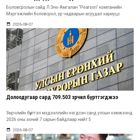
Боловсролын сайд Л.Энх-Амгалан "Pearson" компанийн
Мэргэжлийн боловсрол, ур чадварын асуудал хариуцс
2026-08-07
Долоодугаар сард 709.503 зөрчил бүртгэгджээ
Зөрчлийн бүртгэл мэдээллийн нэгдсэн санд улсын хэмжээнд
2026 оны эхний 7 сарын байдлаар нийт 5
2026-08-07