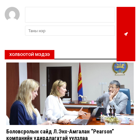
ХОЛБООТОЙ МЭДЭЭ
Боловсролын сайд Л.Энх-Амгалан “Pearson”
компанийн удирдлагатай уулзлаа