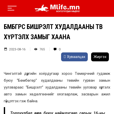
БӨМБӨГӨРӨӨС БИШРЭЛТ ХУДАЛДААНЫ ТӨВ
ХҮРТЭЛХ ЗАМЫГ ХААНА
2023-08-16
765
0
Хуваалцах
Жиргэх
Чингэлтэй дүүргийн хоёрдугаар хороо Төмөрчний гудамж
буюу “Бөмбөгөр” худалдааны төвийн гурван замын
уулзвараас “Бишрэлт” худалдааны төвийн уулзвар хүртэлх
авто замын хөдөлгөөнийг хязгаарлаж, засварын ажил
гүйцэтгэх гэж байна.
Тодруулбал өнөөдөр буюу наймдугаар сарын 16-ны