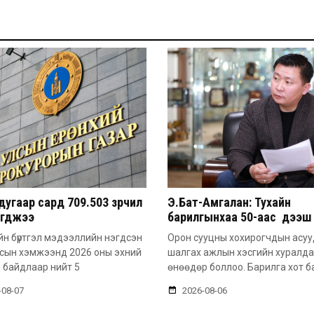
угаар сард 709.503 зөрчил
Э.Бат-Амгалан: Тухайн
эгджээ
барилгынхаа 50-аас дээш 
барьсан тохиолдолд иргэ
н бүртгэл мэдээллийн нэгдсэн
Орон сууцны хохирогчдын асу
захиалга авдаг болгоно
лсын хэмжээнд 2026 оны эхний
шалгах ажлын хэсгийн хуралд
 байдлаар нийт 5
өнөөдөр боллоо. Барилга хот б
-08-07
2026-08-06