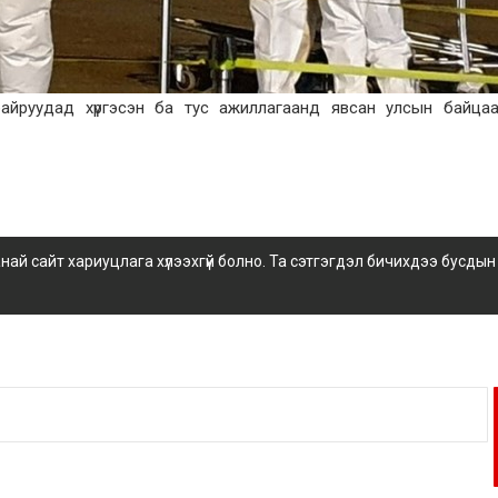
айруудад хүргэсэн ба тус ажиллагаанд явсан улсын байцааг
 сайт хариуцлага хүлээхгүй болно. Та сэтгэгдэл бичихдээ бусдын