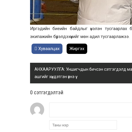
Иргэдийн биеийн байдлыг үнэлэн тусгаарлах б
экипажийн бүрэлдэхүүнийг мөн адил тусгаарлажээ.
Хуваалцах
Жиргэх
АНХААРУУЛГА: Уншигчдын бичсэн сэтгэгдэлд манай
ашгийг хүндэтгэн үзнэ үү.
0 cэтгэгдэлтэй