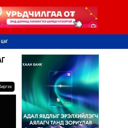
ӨТ ЦАГ
АГ
иргэх