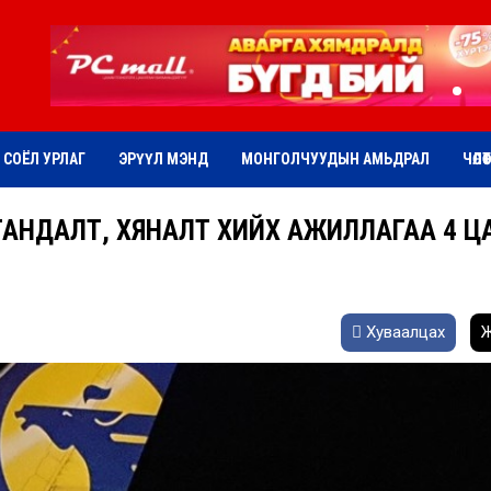
СОЁЛ УРЛАГ
ЭРҮҮЛ МЭНД
МОНГОЛЧУУДЫН АМЬДРАЛ
ЧӨЛӨ
ТАНДАЛТ, ХЯНАЛТ ХИЙХ АЖИЛЛАГАА 4 Ц
Хуваалцах
Ж