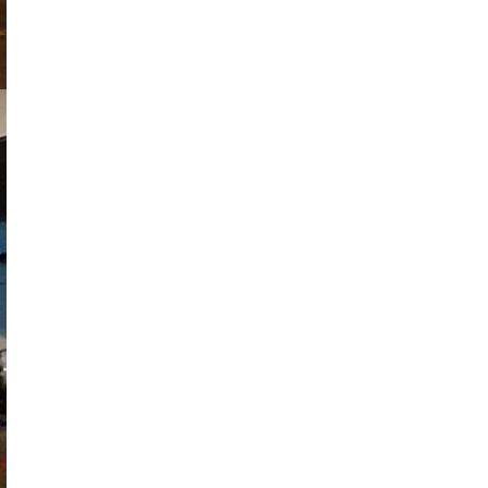
2026-07-27
Оюу толгойн төслөөс
иргэддээ ноогдол ашиг
хүртээх ажлын хэсэг
байгуулжээ
2026-07-24
Сөүлийн гудамжийг
амралтын өдрүүдэд
автомашингүй бүс
болгоно
2026-07-24
Ховд аймагт
бүртгэгдсэн тарваган
тахлын сэжигтэй
тохиолдол батлагджээ
2026-07-24
НЗД-ын орлогч асан
Т.Даваадалайгийн
цагдан хорих таслан
сэргийлэх арга хэмжээг
нэг сараар сунгажээ
2026-07-23
Хүний эрүүл мэндэд
хамгийн их эрсдэл