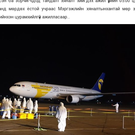
сэн ба зорчигчдод тандалт хяналт хийгдэх ажил үүрийн 05:00 ца
чанд мөрдөх ёстой учраас Мэргэжлийн хяналтынхантай мөр з
хийнхэн цурамхийлгүй ажилласаар…