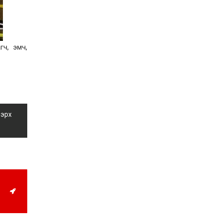
учруулдаг цаг агаарын
аюулт үзэгдлүүдийн нэг
нь ХЭТ ХАЛУУН
2026-07-23
Дүүжин замын тээвэр
энэ оны 12 дугаар сард
ч, эмч,
ашиглалтад бүрэн орно
2026-07-23
Говьсүмбэр, Төв,
Өмнөговийн наадмын
түрүү, үзүүрийн
бөхчүүдээс допинг
илэрчээ
2026-07-22
 эрх
Ховд аймагт тарваган
тахал өвчний сэжигтэй
тохиолдол бүртгэгджээ
2026-07-22
Ерөнхийлөгчийн
санаачилгаар Олон улс
судлалын хүрээлэн
байгуулна
2026-07-22