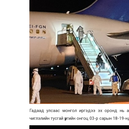
Гадаад улсаас монгол иргэдээ эх оронд нь а
чиглэлийн тусгай үүргийн онгоц 03-р сарын 18-19