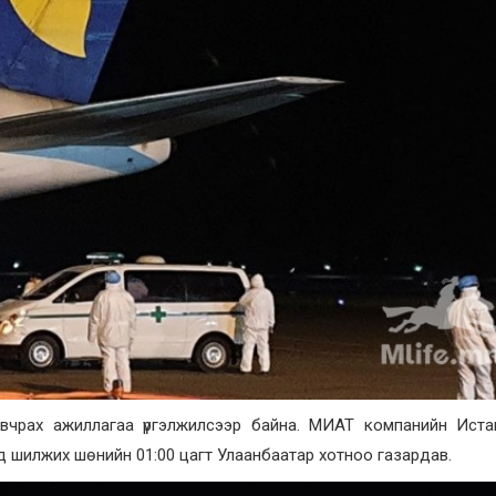
вчрах ажиллагаа үргэлжилсээр байна. МИАТ компанийн Иста
-нд шилжих шөнийн 01:00 цагт Улаанбаатар хотноо газардав.