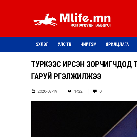
ЭХЛЭЛ
УЛС ТӨР
НИЙГЭМ
ЯРИЛЦЛАГА
ТУРКЭЭС ИРСЭН ЗОРЧИГЧДОД 
ГАРУЙ ҮРГЭЛЖИЛЖЭЭ
2020-03-19
1422
0