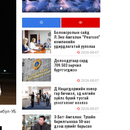
Боловсролын сайд
Л.Энх-Амгалан “Pearson”
компанийн
удирдлагатай уулзлаа
2026-08-07
Долоодугаар сард
709.503 зөрчил
бүртгэгджээ
2026-08-07
Д.Нацагдоржийн ховор
гар бичмэл, эд өлгийн
зүйлс бүхий тусгай
үзэсгэлэнг нээлээ
2026-08-07
мбул-УБ
Э.Бат-Амгалан: Тухайн
барилгынхаа 50-аас
дээш хувийг барьсан