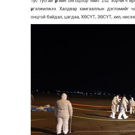
Тус тусгай үүргийн онгоцоор нийт 252 зорчигч ир
үргэлжилжээ. Халдвар хамгааллын дэглэмийг 
онцгой байдал, цагдаа, ХӨСҮТ, ЗӨСҮТ, хил, нисэ