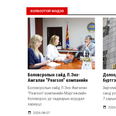
ХОЛБООТОЙ МЭДЭЭ
Боловсролын сайд Л.Энх-
Долоод
Амгалан “Pearson” компанийн
бүртг
удирдлагатай уулзлаа
Боловсролын сайд Л.Энх-Амгалан
Зөрчлий
"Pearson" компанийн Мэргэжлийн
санд у
боловсрол, ур чадварын асуудал
7 сарын
хариуцс
2026
2026-08-07