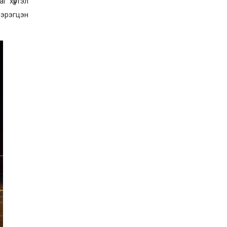
г хүртэл
Д.Алтанцоож энэ сарын
17-ны өдөр “Заан
эрэгцэн
Жимни” автомашинаа
гардан авна
2026-08-03
Г.Дамдинням: Улсын
дугаарын тэгш,
сондгойгоор хязгаарлан
шатахуун олгоно
2026-08-03
ОХУ шатахууны
экспортын хоригоо 2027
оны нэгдүгээр сар
хүртэл сунгажээ
2026-07-31
Шинэ бүтцээр хичээлийн
жил дөрвөн улиралтай
боллоо
2026-07-28
Нийслэлийн хэмжээнд
өнгөрсөн долоо хоногт
гал түймрийн 35
дуудлага бүртгэгджээ