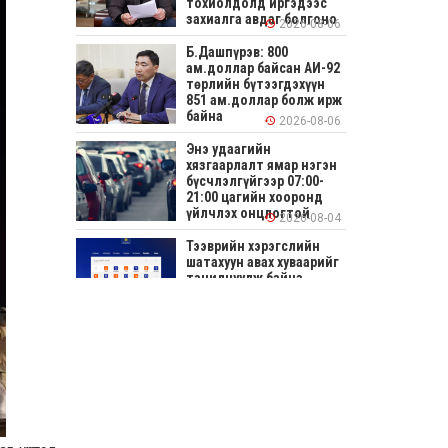
тохиолдолд иргэдээс
захиалга авдаг болгоно
2026-08-06
Б.Дашпүрэв: 800
ам.доллар байсан АИ-92
төрлийн бүтээгдэхүүн
851 ам.доллар болж ирж
байна
2026-08-06
Энэ удаагийн
хязгаарлалт ямар нэгэн
бүсчлэлгүйгээр 07:00-
21:00 цагийн хооронд
үйлчлэх онцлогтой
2026-08-04
Тээврийн хэрэгслийн
шатахуун авах хуваарийг
танилцуулж байна
2026-08-04
СОНИРХОЛТОЙ: Ихэр
шар, цусан толботой
өндөг аюултай юу?
2026-08-04
Улсын заан