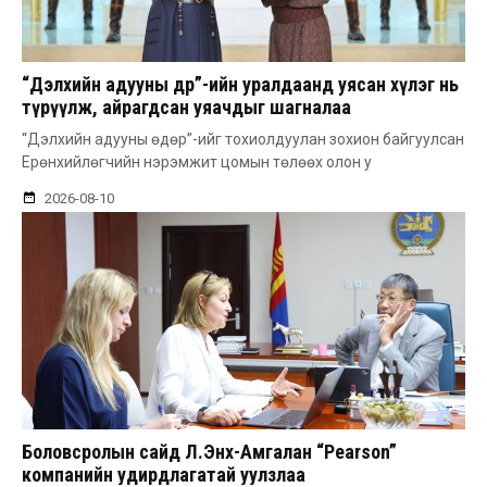
“Дэлхийн адууны өдөр”-ийн уралдаанд уясан хүлэг нь
түрүүлж, айрагдсан уяачдыг шагналаа
“Дэлхийн адууны өдөр”-ийг тохиолдуулан зохион байгуулсан
Ерөнхийлөгчийн нэрэмжит цомын төлөөх олон у
2026-08-10
Боловсролын сайд Л.Энх-Амгалан “Pearson”
компанийн удирдлагатай уулзлаа