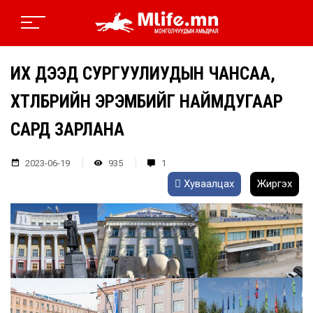
ИХ ДЭЭД СУРГУУЛИУДЫН ЧАНСАА,
ХӨТӨЛБӨРИЙН ЭРЭМБИЙГ НАЙМДУГААР
САРД ЗАРЛАНА
2023-06-19
935
1
Хуваалцах
Жиргэх