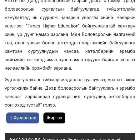
БШУЯ-ны Дээд боловсролын газрын дарга Х.Тамир “Дээд
боловсролын сургалтын байгууллагад гүйцэтгэлийн
үзүүлэлтэд нь суурилж чанарын үнэлгээ хийнэ. Чанарын
үнэлгээг “Times Higher Education” байгууллагатай хамтарч
хийн, үр дүнг намар зарлана. Мөн Боловсролын Үнэлгээний
төв, олон улсын болон дотоодын мэргэжлийн байгууллага
хамтран сургуулиудын чансаа, хөтөлбөрийн эрэмбэ
нийгмийн хөгжилд ямар хувь нэмэр оруулж байгааг үнэлэх
нөлөөллийн эрэмбийг зарлана.
Эдгээр үнэлгээг хийхээр мэдээлэл цуглуулах, үнэлэх ажил
үргэлжилж байна. Дээд боловсролын байгууллагын эрэмбэ
чансааг зарласнаар суралцагчид сургуулиа, хөтөлбөрөө
сонгоход тустай” гэлээ.
Хуваалцах
Жиргэх
АНХААРУУЛГА: Уншигчдын бичсэн сэтгэгдэлд манай