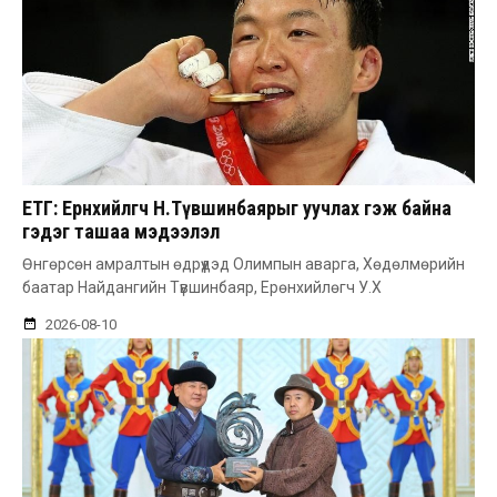
ЕТГ: Ерөнхийлөгч Н.Түвшинбаярыг уучлах гэж байна
гэдэг ташаа мэдээлэл
Өнгөрсөн амралтын өдрүүдэд Олимпын аварга, Хөдөлмөрийн
баатар Найдангийн Түвшинбаяр, Ерөнхийлөгч У.Х
2026-08-10