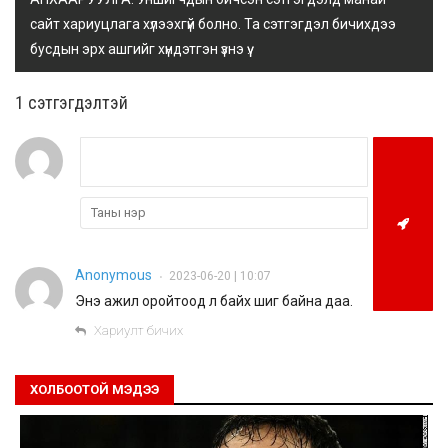
сайт хариуцлага хүлээхгүй болно. Та сэтгэгдэл бичихдээ
бусдын эрх ашгийг хүндэтгэн үзнэ үү.
1 сэтгэгдэлтэй
Anonymous
2023-06-20 | 10:07
•
Энэ ажил оройтоод л байх шиг байна даа.
Хариулт бичих
ХОЛБООТОЙ МЭДЭЭ