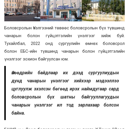
Боловсролын Үнэлгээний төвөөс боловсролын бүх түвшинд
чанарын болон гүйцэтгэлийн үнэлгээг хийж буй.
Тухайлбал, 2022 онд сургуулийн өмнөх боловсрол
болон ЕБС-ийн түвшинд чанарын болон гүйцэтгэлийн
үнэлгээг зохион байгуулсан юм.
Өнөөдрийн байдлаар их дээд сургуулиудын
дунд чанарын үнэлгээг хийхээр мэдээллээ
цуглуулж эхэлсэн бөгөөд ирэх наймдугаар сард
боловсролын бүх шатны байгууллагуудын
чанарын үнэлгээг ил тод зарлахаар болсон
байна.