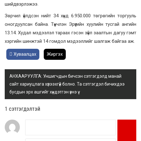
шийдвэрлэжээ.
Зөрчил үйлдсэн нийт 34 хүнд 6.950.000 төгрөгийн торгууль
оногдуулсан байна. Түүнчлэн Эрүүгийн хуулийн тусгай ангийн
13.14. Худал мэдээлэл тараах гэсэн зүйл заалтын дагуу гэмт
хэргийн шинжтэй 14 гомдол мэдээллийг шалгаж байгаа аж.
Хуваалцах
Жиргэх
АНХААРУУЛГА: Уншигчдын бичсэн сэтгэгдэлд манай
сайт хариуцлага хүлээхгүй болно. Та сэтгэгдэл бичихдээ
бусдын эрх ашгийг хүндэтгэн үзнэ үү.
1 сэтгэгдэлтэй