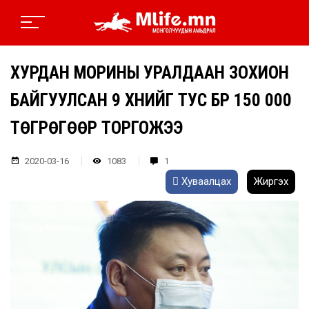
ХУРДАН МОРИНЫ УРАЛДААН ЗОХИОН
БАЙГУУЛСАН 9 ХҮНИЙГ ТУС БҮР 150 000
ТӨГРӨГӨӨР ТОРГОЖЭЭ
2020-03-16
1083
1
Хуваалцах
Жиргэх