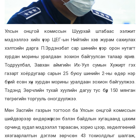
Улсын онцгой комиссын Шуурхай штабаас ээлжит
мэдээллээ хийх үеэр ЦЕГ-ын Нийтийн хэв журам сахиулах
хэлтсийн дарга П.Эрдэнэбат сар шинийн үеэр орон нутагт
хурдан морины уралдаан зохион байгуулсан талаар ярив.
Тодруулбал, Завхан аймгийн Их-Уул сумын Хужирт гэх
газарт хоёрдугаар сарын 25 буюу шинийн 2-ны өдөр нэр
бүхий есөн хүн хурдан морины уралдаан зохион байгуулжээ.
Тэдэнд Зөрчлийн тухай хуулийн дагуу тус бүр 150 мянган
төгрөгийн торгууль оногдуулжээ.
Мөн Засгийн газрын тогтоол ба Улсын онцгой комиссын
шийдвэрээр өндөржүүлсэн бэлэн байдлын хугацаанд цахим
орчинд худал мэдээлэл тараасан, хорио цээр, хөдөлгөөний
хязгаарлалтын дэглэм зөрчсөн 43 тохиолдлыг шалгаж,