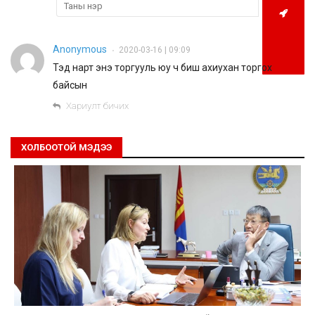
Anonymous
2020-03-16 | 09:09
•
Тэд нарт энэ торгууль юу ч биш ахиухан торгох
байсын
Хариулт бичих
ХОЛБООТОЙ МЭДЭЭ