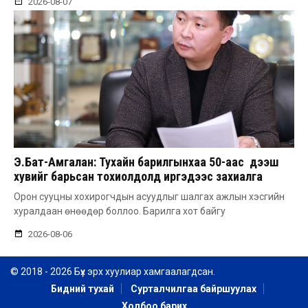
2026-08-07
Э.Бат-Амгалан: Тухайн барилгынхаа 50-аас дээш
хувийг барьсан тохиолдолд иргэдээс захиалга
авдаг болгоно
Орон сууцны хохирогчдын асуудлыг шалгах ажлын хэсгийн
хуралдаан өнөөдөр боллоо. Барилга хот байгу
2026-08-06
© 2018 - 2026 Бүх эрх хуулиар хамгаалагдсан.
Бидний тухай
Сурталчилгаа байршуулах
Холбоо барих