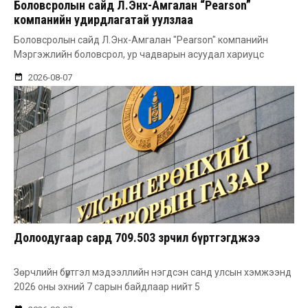
Боловсролын сайд Л.Энх-Амгалан “Pearson”
компанийн удирдлагатай уулзлаа
Боловсролын сайд Л.Энх-Амгалан "Pearson" компанийн
Мэргэжлийн боловсрол, ур чадварын асуудал хариуцс
2026-08-07
Долоодугаар сард 709.503 зөрчил бүртгэгджээ
Зөрчлийн бүртгэл мэдээллийн нэгдсэн санд улсын хэмжээнд
2026 оны эхний 7 сарын байдлаар нийт 5