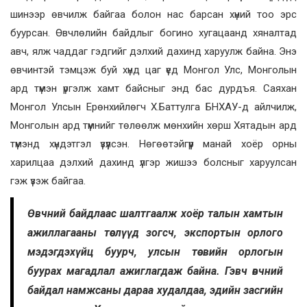
шинээр өвчилж байгаа болон нас барсан хүний тоо эрс
буурсан. Өвчлөлийн байдлыг богино хугацаанд хяналтад
авч, ялж чаддаг гэдгийг дэлхий дахинд харуулж байна. Энэ
өвчинтэй тэмцэж буй хүнд цаг үед Монгол Улс, Монголын
ард түмэн үргэлж хамт байсныг энд бас дурдъя. Саяхан
Монгол Улсын Ерөнхийлөгч Х.Баттулга БНХАУ-д айлчилж,
Монголын ард түмнийг төлөөлж мөнхийн хөрш Хятадын ард
түмэнд хүндэтгэл үзүүлсэн. Нөгөөтэйгүүр манай хоёр орны
харилцаа дэлхий дахинд үлгэр жишээ болсныг харуулсан
гэж үзэж байгаа.
Өвчний байдлаас шалтгаалж хоёр талын хамтын
ажиллагааны төслүүд зогсч, экспортын орлого
мэдэгдэхүйц буурч, улсын төсвийн орлогын
буурах магадлал ажиглагдаж байна. Гэвч өвчний
байдал намжсаны дараа худалдаа, эдийн засгийн