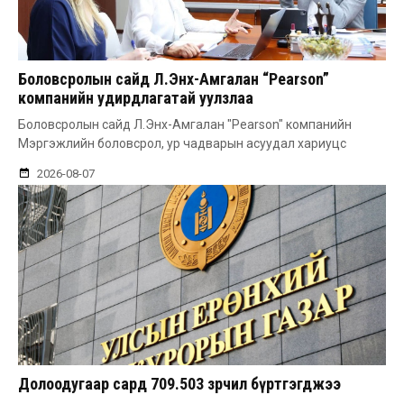
Боловсролын сайд Л.Энх-Амгалан “Pearson”
компанийн удирдлагатай уулзлаа
Боловсролын сайд Л.Энх-Амгалан "Pearson" компанийн
Мэргэжлийн боловсрол, ур чадварын асуудал хариуцс
2026-08-07
Долоодугаар сард 709.503 зөрчил бүртгэгджээ