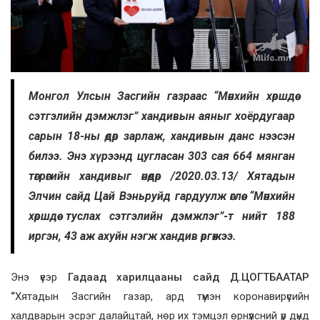
Монгол Улсын Засгийн газраас “Мөнхийн хөршдөө
сэтгэлийн дэмжлэг” хандивын аяныг хоёрдугаар
сарын 18-ны өдөр зарлаж, хандивын данс нээсэн
билээ. Энэ хүрээнд цугласан 303 сая 664 мянган
төгрөгийн хандивыг өнөөдөр /2020.03.13/ Хятадын
Элчин сайд Цай Вэньруйд гардуулж өглөө. “Мөнхийн
хөршдөө туслах сэтгэлийн дэмжлэг”-т нийт 188
иргэн, 43 аж ахуйн нэгж хандив өргөжээ.
Энэ үеэр
Гадаад харилцааны сайд Д.ЦОГТБААТАР
“
Хятадын Засгийн газар, ард түмэн коронавирүсийн
халдварын эсрэг далайцтай, нөр их тэмцэл өрнүүлсний үр дүнд