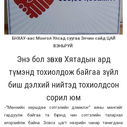
БНХАУ-аас Монгол Улсад суугаа Элчин сайд ЦАЙ
ВЭНЬРУЙ
:
Энэ бол зөвхөн Хятадын ард
түмэнд тохиолдож байгаа зүйл
биш дэлхий нийтэд тохиолдсон
сорил юм
-“
Мөнхийн хөршдөө сэтгэлийн дэмжлэг” аяны мөнгийг
гардуулж байгаа та бүхэнд чин сэтгэлийн талархал
илэрхийлж байна. Зовох цагт нөхрийн чанар танигдана