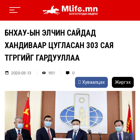
БНХАУ-ЫН ЭЛЧИН САЙДАД
ХАНДИВААР ЦУГЛАСАН 303 САЯ
ТӨГРӨГИЙГ ГАРДУУЛЛАА
2020-03-13
951
0
Хуваалцах
Жиргэх