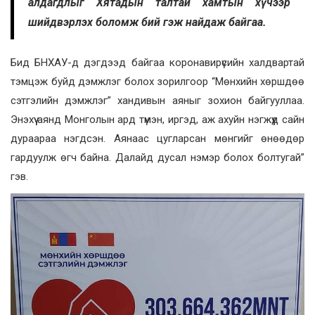
алдагдлыг Хятадын талтай хамтын хүчээр
шийдвэрлэх боломж бий гэж найдаж байгаа.
Бид БНХАУ-д дэгдээд байгаа коронавирүсийн халдвартай
тэмцэж буйд дэмжлэг болох зорилгоор “Мөнхийн хөршдөө
сэтгэлийн дэмжлэг” хандивын аяныг зохион байгууллаа.
Энэхүү аянд Монголын ард түмэн, иргэд, аж ахуйн нэгжүүд сайн
дураараа нэгдсэн. Аянаас цугларсан мөнгийг өнөөдөр
гардуулж өгч байна. Далайд дусал нэмэр болох болтугай”
гэв.