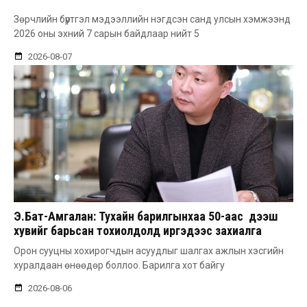
Зөрчлийн бүртгэл мэдээллийн нэгдсэн санд улсын хэмжээнд
2026 оны эхний 7 сарын байдлаар нийт 5
2026-08-07
Э.Бат-Амгалан: Тухайн барилгынхаа 50-аас дээш
хувийг барьсан тохиолдолд иргэдээс захиалга
авдаг болгоно
Орон сууцны хохирогчдын асуудлыг шалгах ажлын хэсгийн
хуралдаан өнөөдөр боллоо. Барилга хот байгу
2026-08-06