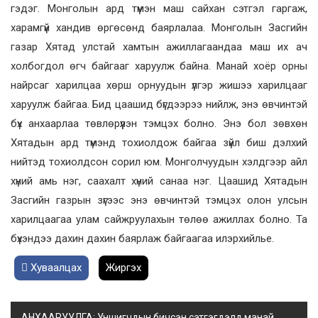
гэдэг. Монголын ард түмэн маш сайхан сэтгэл гаргаж,
харамгүй хандив өргөсөнд баярлалаа. Монголын Засгийн
газар Хятад улстай хамтын ажиллагаандаа маш их ач
холбогдол өгч байгааг харуулж байна. Манай хоёр орны
найрсаг харилцаа хөрш орнуудын үлгэр жишээ харилцааг
харуулж байгаа. Бид цаашид бүгдээрээ нийлж, энэ өвчинтэй
бүх анхаарлаа төвлөрүүлэн тэмцэх болно. Энэ бол зөвхөн
Хятадын ард түмэнд тохиолдож байгаа зүйл биш дэлхий
нийтэд тохиолдсон сорил юм. Монголчуудын хэлдгээр айл
хүний амь нэг, саахалт хүний санаа нэг. Цаашид Хятадын
Засгийн газрын зүгээс энэ өвчинтэй тэмцэх олон улсын
харилцаагаа улам сайжруулахын төлөө ажиллах болно. Та
бүхэндээ дахин дахин баярлаж байгаагаа илэрхийлье.
Хуваалцах
Жиргэх
АНХААРУУЛГА: Уншигчдын бичсэн сэтгэгдэлд манай