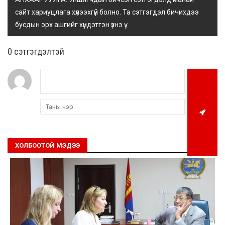
сайт хариуцлага хүлээхгүй болно. Та сэтгэгдэл бичихдээ
бусдын эрх ашгийг хүндэтгэн үзнэ үү.
0 cэтгэгдэлтэй
ХОЛБООТОЙ МЭДЭЭ