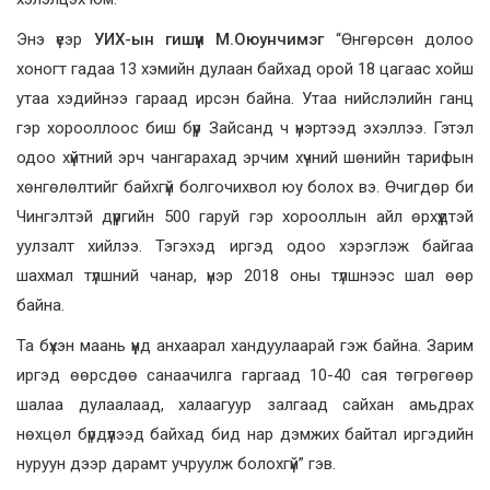
Энэ үеэр
УИХ-ын гишүүн М.Оюунчимэг
“Өнгөрсөн долоо
хоногт гадаа 13 хэмийн дулаан байхад орой 18 цагаас хойш
утаа хэдийнээ гараад ирсэн байна. Утаа нийслэлийн ганц
гэр хорооллоос биш бүүр Зайсанд ч үнэртээд эхэллээ. Гэтэл
одоо хүйтний эрч чангарахад эрчим хүчний шөнийн тарифын
хөнгөлөлтийг байхгүй болгочихвол юу болох вэ. Өчигдөр би
Чингэлтэй дүүргийн 500 гаруй гэр хорооллын айл өрхүүдтэй
уулзалт хийлээ. Тэгэхэд иргэд одоо хэрэглэж байгаа
шахмал түлшний чанар, үнэр 2018 оны түлшнээс шал өөр
байна.
Та бүхэн маань үүнд анхаарал хандуулаарай гэж байна. Зарим
иргэд өөрсдөө санаачилга гаргаад 10-40 сая төгрөгөөр
шалаа дулаалаад, халаагуур залгаад сайхан амьдрах
нөхцөл бүрдүүлээд байхад бид нар дэмжих байтал иргэдийн
нуруун дээр дарамт учруулж болохгүй” гэв.