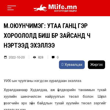
М.ОЮУНЧИМЭГ: УТАА ГАНЦ ГЭР
ХОРООЛОЛД БИШ БҮҮР ЗАЙСАНД Ч
ҮНЭРТЭЭД ЭХЭЛЛЭЭ
2022-10-20
828
0
Хуваалцах
Жиргэх
УИХ-ын чуулганы нэгдсэн хуралдаан эхэллээ.
Хуралдаанаар Худалдаа, аж үйлдвэрийн танхимын тухай
хуулийн шинэчилсэн найруулгын төсөл болон Шүгэл
үлээгчийн эрх зүйн байдлын тухай хуулийн төсөл зэргийг
хэлэлцэх юм.