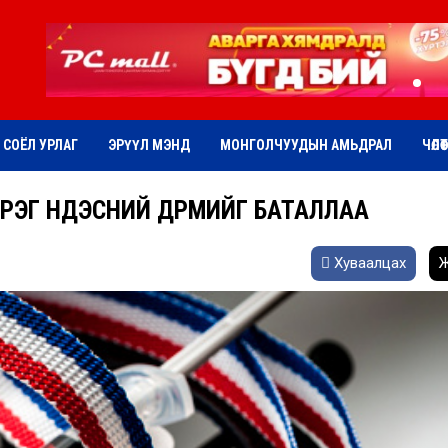
СОЁЛ УРЛАГ
ЭРҮҮЛ МЭНД
МОНГОЛЧУУДЫН АМЬДРАЛ
ЧӨЛӨ
РЭГ ҮНДЭСНИЙ ДҮРМИЙГ БАТАЛЛАА
Хуваалцах
Ж