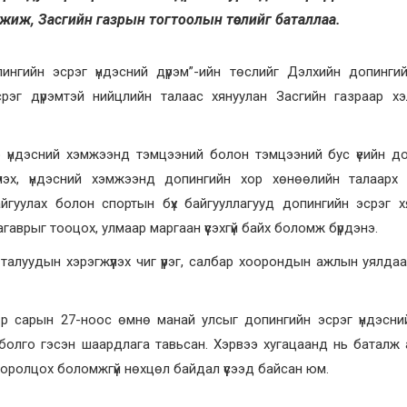
жиж, Засгийн газрын тогтоолын төслийг баталлаа.
нгийн эсрэг үндэсний дүрэм”-ийн төслийг Дэлхийн допингий
рэг дүрэмтэй нийцлийн талаас хянуулан Засгийн газраар хэл
ар үндэсний хэмжээнд тэмцээний болон тэмцээний бус үеийн д
үүлэх, үндэсний хэмжээнд допингийн хор хөнөөлийн талаарх 
байгуулах болон спортын бүх байгууллагууд допингийн эсрэг 
агаврыг тооцох, улмаар маргаан үүсэхгүй байх боломж бүрдэнэ.
алуудын хэрэгжүүлэх чиг үүрэг, салбар хоорондын ажлын уялдаа
-р сарын 27-ноос өмнө манай улсыг допингийн эсрэг үндэсни
болго гэсэн шаардлага тавьсан. Хэрвээ хугацаанд нь баталж 
оролцох боломжгүй нөхцөл байдал үүсээд байсан юм.