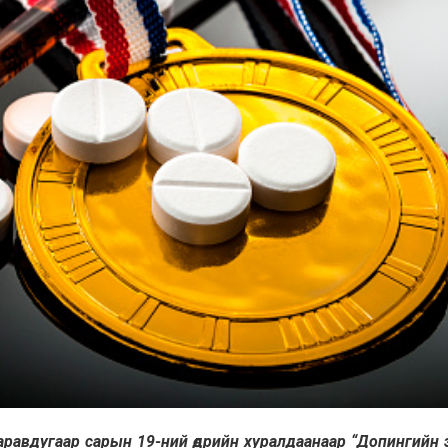
равдугаар сарын 19-ний өдрийн хуралдаанаар “Допингийн 