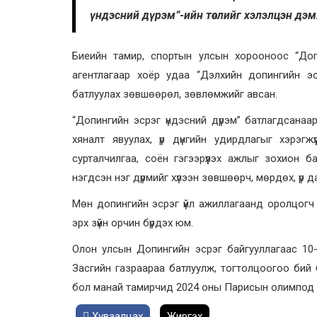
үндэсний дүрэм”-ийн төслийг хэлэлцэн дэм
Биеийн тамир, спортын улсын хорооноос “Допи
агентлагаар хоёр удаа “Дэлхийн допингийн эс
батлуулах зөвшөөрөл, зөвлөмжийг авсан.
“Допингийн эсрэг үндэсний дүрэм” батлагдсана
хяналт явуулах, үр дүнгийн удирдлагыг хэрэгж
сурталчилгаа, соён гэгээрүүлэх ажлыг зохион 
нэгдсэн нэг дүрмийг хүлээн зөвшөөрч, мөрдөх, үр д
Мөн допингийн эсрэг үйл ажиллагаанд оролцогч т
эрх зүйн орчин бүрдэх юм.
Олон улсын Допингийн эсрэг байгууллагаас 10
Засгийн газраараа батлуулж, тогтолцоогоо бий 
бол манай тамирчид 2024 оны Парисын олимпод 
Хуваалцах
Жиргэх