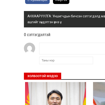
АНХААРУУЛГА: Уншигчдын бичсэн сэтгэгдэлд манай
ашгийг хүндэтгэн үзнэ үү.
0 cэтгэгдэлтэй
ХОЛБООТОЙ МЭДЭЭ