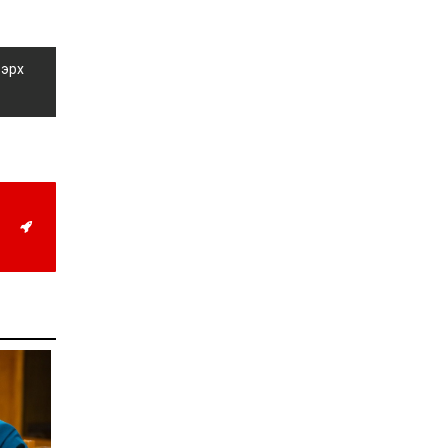
жил дөрвөн улиралтай
боллоо
2026-07-28
 эрх
Нийслэлийн хэмжээнд
өнгөрсөн долоо хоногт
гал түймрийн 35
дуудлага бүртгэгджээ
2026-07-27
Оюу толгойн төслөөс
иргэддээ ноогдол ашиг
хүртээх ажлын хэсэг
байгуулжээ
2026-07-24
Сөүлийн гудамжийг
амралтын өдрүүдэд
автомашингүй бүс
болгоно
2026-07-24
Ховд аймагт
бүртгэгдсэн тарваган
тахлын сэжигтэй
тохиолдол батлагджээ