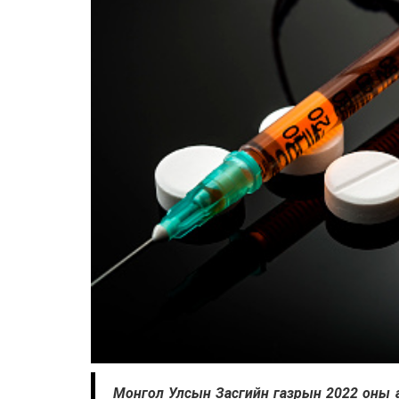
Монгол Улсын Засгийн газрын 2022 оны а