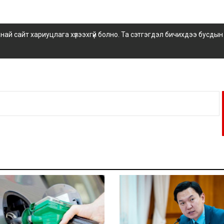
 сайт хариуцлага хүлээхгүй болно. Та сэтгэгдэл бичихдээ бусдын