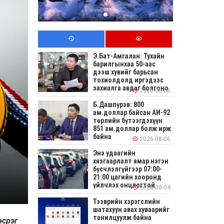
Э.Бат-Амгалан: Тухайн
барилгынхаа 50-аас
дээш хувийг барьсан
тохиолдолд иргэдээс
захиалга авдаг болгоно
2026-08-06
Б.Дашпүрэв: 800
ам.доллар байсан АИ-92
төрлийн бүтээгдэхүүн
851 ам.доллар болж ирж
байна
2026-08-06
Энэ удаагийн
хязгаарлалт ямар нэгэн
бүсчлэлгүйгээр 07:00-
21:00 цагийн хооронд
үйлчлэх онцлогтой
2026-08-04
Тээврийн хэрэгслийн
шатахуун авах хуваарийг
танилцуулж байна
эсрэг