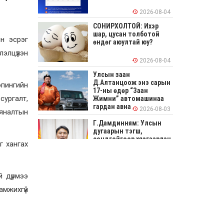
2026-08-04
СОНИРХОЛТОЙ: Ихэр
шар, цусан толботой
н эсрэг
өндөг аюултай юу?
элцүүлэн
2026-08-04
Улсын заан
Д.Алтанцоож энэ сарын
опингийн
17-ны өдөр “Заан
сургалт,
Жимни” автомашинаа
гардан авна
2026-08-03
хяналтын
Г.Дамдинням: Улсын
дугаарын тэгш,
сондгойгоор хязгаарлан
г хангах
шатахуун олгоно
2026-08-03
ОХУ шатахууны
й дүрмээ
экспортын хоригоо 2027
оны нэгдүгээр сар
амжихгүй
хүртэл сунгажээ
2026-07-31
Шинэ бүтцээр хичээлийн