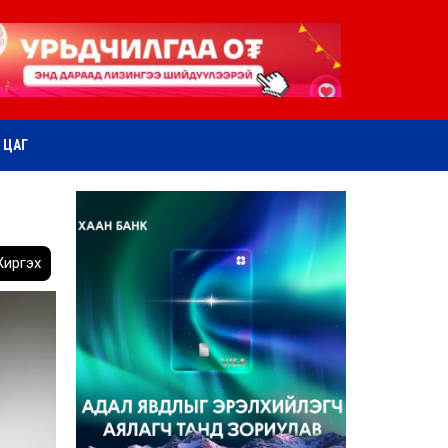
ӨТ ЦАГ
иргэх