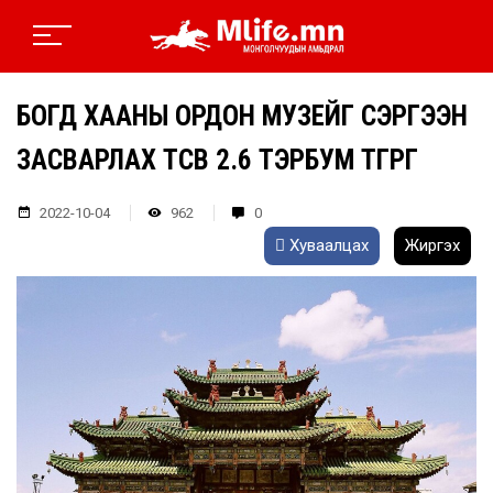
БОГД ХААНЫ ОРДОН МУЗЕЙГ СЭРГЭЭН
ЗАСВАРЛАХ ТӨСӨВ 2.6 ТЭРБУМ ТӨГРӨГ
2022-10-04
962
0
Хуваалцах
Жиргэх