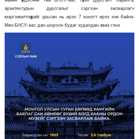
архитектурын дурсгалыг сэргээн засварлагч
мэргэжилтнүүдийг урьсан нь ирэх 7 хоногт ирэх юм байна.
Мөн БНСУ-аас дан шороон будаг худалдан авах гэнэ.