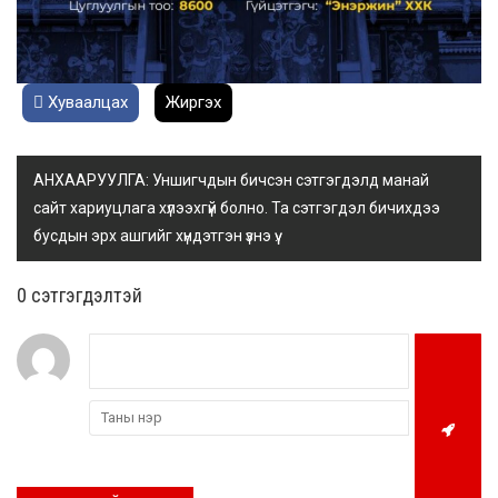
Хуваалцах
Жиргэх
АНХААРУУЛГА: Уншигчдын бичсэн сэтгэгдэлд манай
сайт хариуцлага хүлээхгүй болно. Та сэтгэгдэл бичихдээ
бусдын эрх ашгийг хүндэтгэн үзнэ үү.
0 cэтгэгдэлтэй