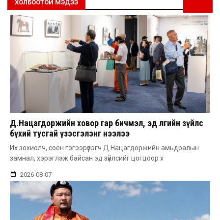
ХОЛБООТОЙ МЭДЭЭ
Д.Нацагдоржийн ховор гар бичмэл, эд өлгийн зүйлс
бүхий тусгай үзэсгэлэнг нээлээ
Их зохиолч, соён гэгээрүүлэгч Д.Нацагдоржийн амьдралын
замнал, хэрэглэж байсан эд зүйлсийг цогцоор х
2026-08-07