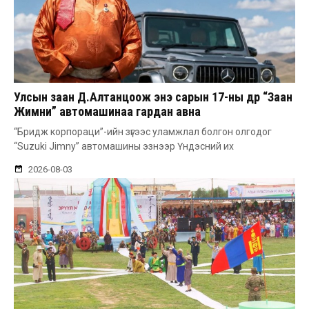
Улсын заан Д.Алтанцоож энэ сарын 17-ны өдөр “Заан
Жимни” автомашинаа гардан авна
“Бридж корпораци”-ийн зүгээс уламжлал болгон олгодог
“Suzuki Jimny” автомашины эзнээр Үндэсний их
2026-08-03