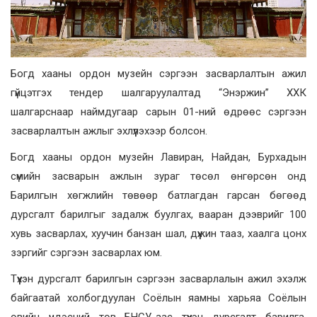
Богд хааны ордон музейн сэргээн засварлалтын ажил
гүйцэтгэх тендер шалгаруулалтад “Энэржин” ХХК
шалгарснаар наймдугаар сарын 01-ний өдрөөс сэргээн
засварлалтын ажлыг эхлүүлэхээр болсон.
Богд хааны ордон музейн Лавиран, Найдан, Бурхадын
сүмийн засварын ажлын зураг төсөл өнгөрсөн онд
Барилгын хөгжлийн төвөөр батлагдан гарсан бөгөөд
дурсгалт барилгыг задалж буулгах, вааран дээврийг 100
хувь засварлах, хуучин банзан шал, дүүжин тааз, хаалга цонх
зэргийг сэргээн засварлах юм.
Түүхэн дурсгалт барилгын сэргээн засварлалын ажил эхэлж
байгаатай холбогдуулан Соёлын яамны харьяа Соёлын
өвийн үндэсний төв БНСУ-аас түүхэн дурсгалт барилга,